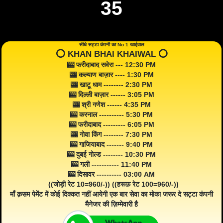
35
सीधे सट्टा कंपनी का No 1 खाईवाल
⭕️ KHAN BHAI KHAIWAL ⭕️
🎰 फरीदाबाद सवेरा --- 12:30 PM
🎰 कल्याण बाज़ार ---- 1:30 PM
🎰 खाटू धाम -------- 2:30 PM
🎰 दिल्ली बाज़ार ------ 3:05 PM
🎰 श्री गणेश ------ 4:35 PM
🎰 करनाल ---------- 5:30 PM
🎰 फरीदाबाद --------- 6:05 PM
🎰 गोवा किंग -------- 7:30 PM
🎰 गाजियाबाद ------- 9:40 PM
🎰 दुबई गोल्ड -------- 10:30 PM
🎰 गली ----------- 11:40 PM
🎰 दिसावर ---------- 03:00 AM
((जोड़ी रेट 10=960/-)) ((हरूफ़ रेट 100=960/-))
माँ क़सम पेमेंट में कोई दिक्कत नहीं आयेगी एक बार सेवा का मोका जरूर दे सट्टा कंपनी
मैनेजर की ज़िम्मेवारी है