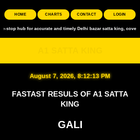
HOME
CHARTS
CONTACT
LOGIN
 for accurate and timely Delhi bazar satta king, covering all major
A1 SATTA KING
August 7, 2026, 8:12:14 PM
FASTAST RESULS OF A1 SATTA
KING
GALI