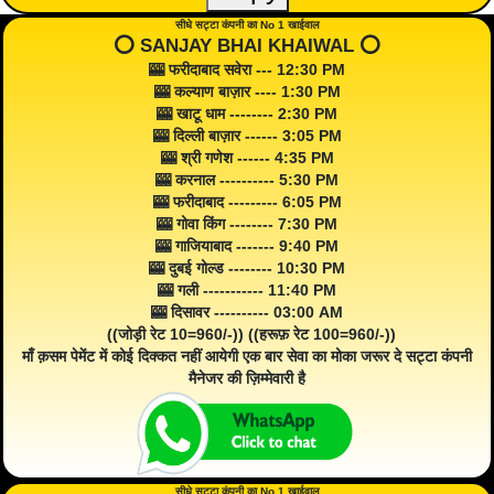
सीधे सट्टा कंपनी का No 1 खाईवाल
⭕️ SANJAY BHAI KHAIWAL ⭕️
🎰 फरीदाबाद सवेरा --- 12:30 PM
🎰 कल्याण बाज़ार ---- 1:30 PM
🎰 खाटू धाम -------- 2:30 PM
🎰 दिल्ली बाज़ार ------ 3:05 PM
🎰 श्री गणेश ------ 4:35 PM
🎰 करनाल ---------- 5:30 PM
🎰 फरीदाबाद --------- 6:05 PM
🎰 गोवा किंग -------- 7:30 PM
🎰 गाजियाबाद ------- 9:40 PM
🎰 दुबई गोल्ड -------- 10:30 PM
🎰 गली ----------- 11:40 PM
🎰 दिसावर ---------- 03:00 AM
((जोड़ी रेट 10=960/-)) ((हरूफ़ रेट 100=960/-))
माँ क़सम पेमेंट में कोई दिक्कत नहीं आयेगी एक बार सेवा का मोका जरूर दे सट्टा कंपनी
मैनेजर की ज़िम्मेवारी है
सीधे सट्टा कंपनी का No 1 खाईवाल