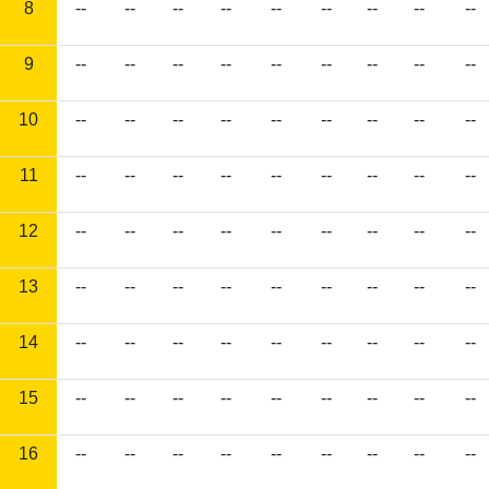
8
--
--
--
--
--
--
--
--
--
9
--
--
--
--
--
--
--
--
--
10
--
--
--
--
--
--
--
--
--
11
--
--
--
--
--
--
--
--
--
12
--
--
--
--
--
--
--
--
--
13
--
--
--
--
--
--
--
--
--
14
--
--
--
--
--
--
--
--
--
15
--
--
--
--
--
--
--
--
--
16
--
--
--
--
--
--
--
--
--