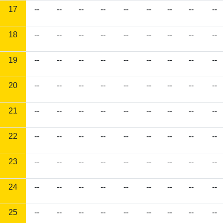
17
--
--
--
--
--
--
--
--
--
18
--
--
--
--
--
--
--
--
--
19
--
--
--
--
--
--
--
--
--
20
--
--
--
--
--
--
--
--
--
21
--
--
--
--
--
--
--
--
--
22
--
--
--
--
--
--
--
--
--
23
--
--
--
--
--
--
--
--
--
24
--
--
--
--
--
--
--
--
--
25
--
--
--
--
--
--
--
--
--