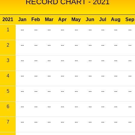
RECORD CHART - 2021
2021
Jan
Feb
Mar
Apr
May
Jun
Jul
Aug
Sep
1
--
--
--
--
--
--
--
--
--
2
--
--
--
--
--
--
--
--
--
3
--
--
--
--
--
--
--
--
--
4
--
--
--
--
--
--
--
--
--
5
--
--
--
--
--
--
--
--
--
6
--
--
--
--
--
--
--
--
--
7
--
--
--
--
--
--
--
--
--