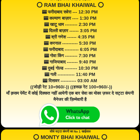
⭕️ RAM BHAI KHAIWAL ⭕️
🎰 फरीदाबाद सवेरा --- 12:30 PM
🎰 कल्याण बाज़ार ---- 1:30 PM
🎰 खाटू धाम -------- 2:30 PM
🎰 दिल्ली बाज़ार ------ 3:05 PM
🎰 श्री गणेश ------ 4:35 PM
🎰 करनाल ---------- 5:30 PM
🎰 फरीदाबाद --------- 6:05 PM
🎰 गोवा किंग -------- 7:30 PM
🎰 गाजियाबाद ------- 9:40 PM
🎰 दुबई गोल्ड -------- 10:30 PM
🎰 गली ----------- 11:40 PM
🎰 दिसावर ---------- 03:00 AM
((जोड़ी रेट 10=960/-)) ((हरूफ़ रेट 100=960/-))
माँ क़सम पेमेंट में कोई दिक्कत नहीं आयेगी एक बार सेवा का मोका ज़रूर दे सट्टा कंपनी
मैनेजर की ज़िम्मेवारी है
सीधे सट्टा कंपनी का No 1 खाईवाल
⭕️ MONTY BHAI KHAIWAL ⭕️