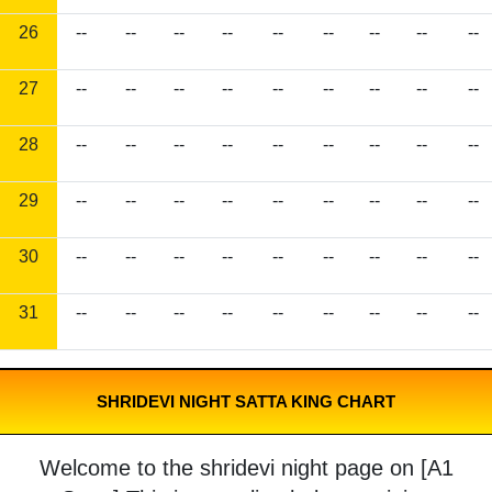
26
--
--
--
--
--
--
--
--
--
27
--
--
--
--
--
--
--
--
--
28
--
--
--
--
--
--
--
--
--
29
--
--
--
--
--
--
--
--
--
30
--
--
--
--
--
--
--
--
--
31
--
--
--
--
--
--
--
--
--
SHRIDEVI NIGHT SATTA KING CHART
Welcome to the shridevi night page on [A1