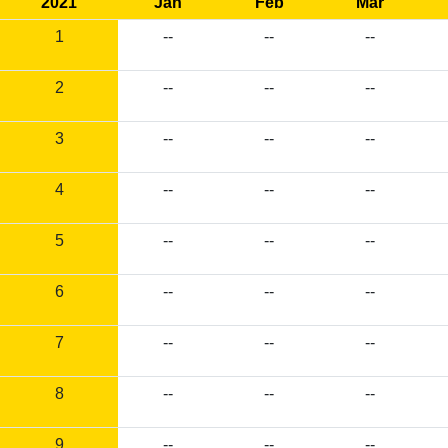
2021
Jan
Feb
Mar
1
--
--
--
2
--
--
--
3
--
--
--
4
--
--
--
5
--
--
--
6
--
--
--
7
--
--
--
8
--
--
--
9
--
--
--