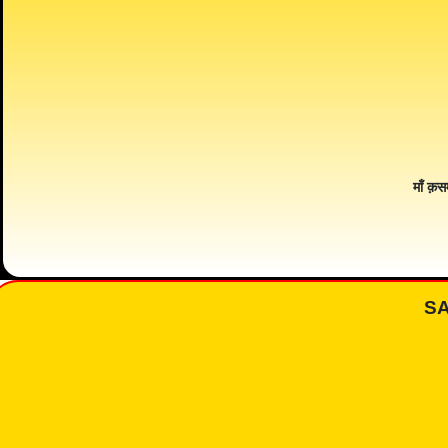
माँ क़स
S