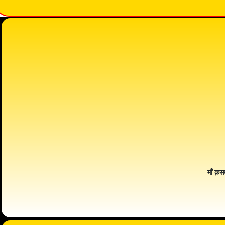
माँ क़स