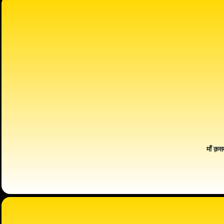
माँ क़स