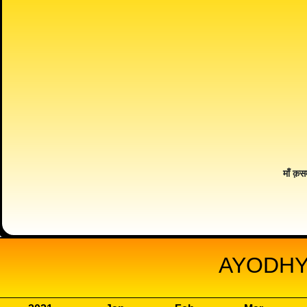
माँ क़स
AYODHY