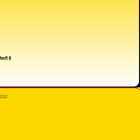
ेवारी है
👇🏾