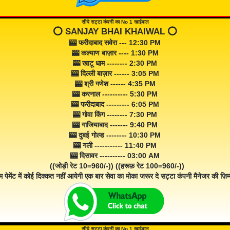
सीधे सट्टा कंपनी का No 1 खाईवाल
⭕️ SANJAY BHAI KHAIWAL ⭕️
🎰 फरीदाबाद सवेरा --- 12:30 PM
🎰 कल्याण बाज़ार ---- 1:30 PM
🎰 खाटू धाम -------- 2:30 PM
🎰 दिल्ली बाज़ार ------ 3:05 PM
🎰 श्री गणेश ------ 4:35 PM
🎰 करनाल ---------- 5:30 PM
🎰 फरीदाबाद --------- 6:05 PM
🎰 गोवा किंग -------- 7:30 PM
🎰 गाजियाबाद ------- 9:40 PM
🎰 दुबई गोल्ड -------- 10:30 PM
🎰 गली ----------- 11:40 PM
🎰 दिसावर ---------- 03:00 AM
((जोड़ी रेट 10=960/-)) ((हरूफ़ रेट 100=960/-))
म पेमेंट में कोई दिक्कत नहीं आयेगी एक बार सेवा का मोका जरूर दे सट्टा कंपनी मैनेजर की ज़िम्म
सीधे सट्टा कंपनी का No 1 खाईवाल