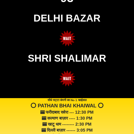
DELHI BAZAR
SHRI SHALIMAR
सीधे सट्टा कंपनी का No 1 खाईवाल
⭕️ PATHAN BHAI KHAIWAL ⭕️
🎰 फरीदाबाद सवेरा --- 12:30 PM
🎰 कल्याण बाज़ार ---- 1:30 PM
🎰 खाटू धाम -------- 2:30 PM
🎰 दिल्ली बाज़ार ------ 3:05 PM