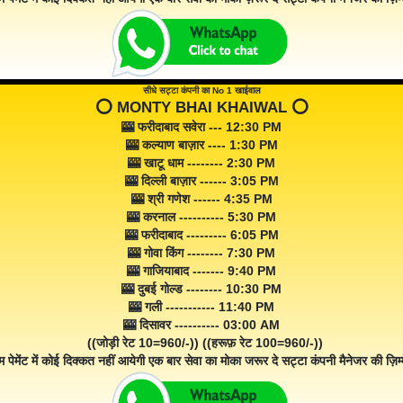
सीधे सट्टा कंपनी का No 1 खाईवाल
⭕️ MONTY BHAI KHAIWAL ⭕️
🎰 फरीदाबाद सवेरा --- 12:30 PM
🎰 कल्याण बाज़ार ---- 1:30 PM
🎰 खाटू धाम -------- 2:30 PM
🎰 दिल्ली बाज़ार ------ 3:05 PM
🎰 श्री गणेश ------ 4:35 PM
🎰 करनाल ---------- 5:30 PM
🎰 फरीदाबाद --------- 6:05 PM
🎰 गोवा किंग -------- 7:30 PM
🎰 गाजियाबाद ------- 9:40 PM
🎰 दुबई गोल्ड -------- 10:30 PM
🎰 गली ----------- 11:40 PM
🎰 दिसावर ---------- 03:00 AM
((जोड़ी रेट 10=960/-)) ((हरूफ़ रेट 100=960/-))
म पेमेंट में कोई दिक्कत नहीं आयेगी एक बार सेवा का मोका जरूर दे सट्टा कंपनी मैनेजर की ज़िम्म