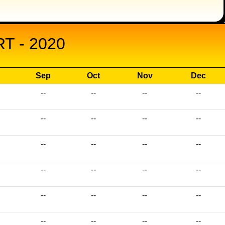
 - 2020
Sep
Oct
Nov
Dec
--
--
--
--
--
--
--
--
--
--
--
--
--
--
--
--
--
--
--
--
--
--
--
--