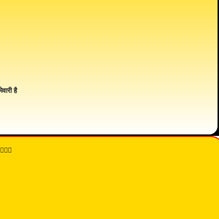
ेवारी है
👇🏾