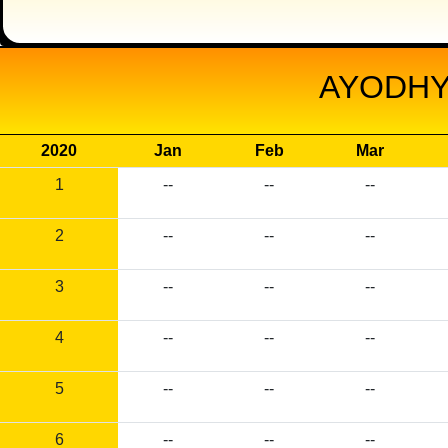
AYODHY
2020
Jan
Feb
Mar
1
--
--
--
2
--
--
--
3
--
--
--
4
--
--
--
5
--
--
--
6
--
--
--