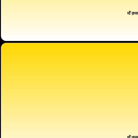
माँ क़स
माँ क़स