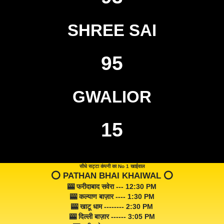
SHREE SAI
95
GWALIOR
15
सीधे सट्टा कंपनी का No 1 खाईवाल
⭕️ PATHAN BHAI KHAIWAL ⭕️
🎰 फरीदाबाद सवेरा --- 12:30 PM
🎰 कल्याण बाज़ार ---- 1:30 PM
🎰 खाटू धाम -------- 2:30 PM
🎰 दिल्ली बाज़ार ------ 3:05 PM