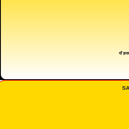
माँ क़स
S