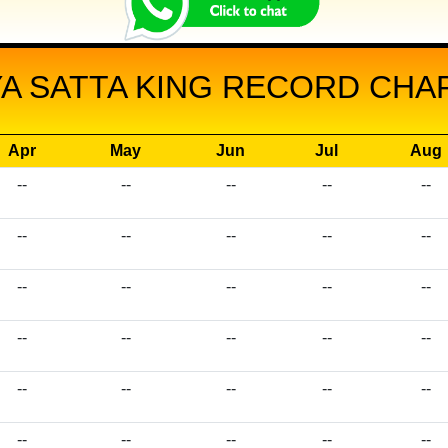
A SATTA KING RECORD CHART
Apr
May
Jun
Jul
Aug
--
--
--
--
--
--
--
--
--
--
--
--
--
--
--
--
--
--
--
--
--
--
--
--
--
--
--
--
--
--