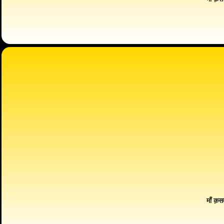
माँ क़स