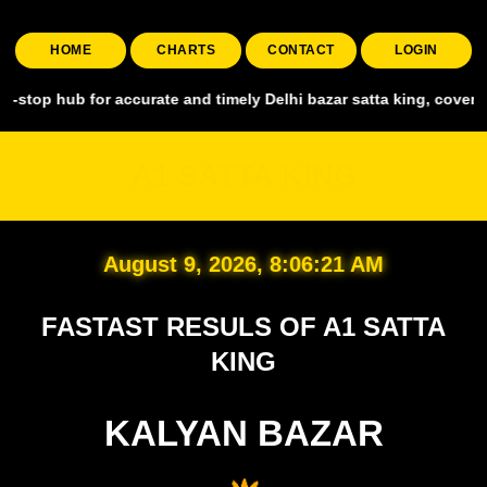
HOME
CHARTS
CONTACT
LOGIN
 for accurate and timely Delhi bazar satta king, covering all major 
A1 SATTA KING
August 9, 2026, 8:06:22 AM
FASTAST RESULS OF A1 SATTA
KING
KALYAN BAZAR