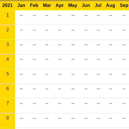
2021
Jan
Feb
Mar
Apr
May
Jun
Jul
Aug
Sep
1
--
--
--
--
--
--
--
--
--
2
--
--
--
--
--
--
--
--
--
3
--
--
--
--
--
--
--
--
--
4
--
--
--
--
--
--
--
--
--
5
--
--
--
--
--
--
--
--
--
6
--
--
--
--
--
--
--
--
--
7
--
--
--
--
--
--
--
--
--
8
--
--
--
--
--
--
--
--
--