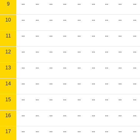
9
--
--
--
--
--
--
--
--
--
10
--
--
--
--
--
--
--
--
--
11
--
--
--
--
--
--
--
--
--
12
--
--
--
--
--
--
--
--
--
13
--
--
--
--
--
--
--
--
--
14
--
--
--
--
--
--
--
--
--
15
--
--
--
--
--
--
--
--
--
16
--
--
--
--
--
--
--
--
--
17
--
--
--
--
--
--
--
--
--