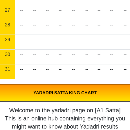
27
--
--
--
--
--
--
--
--
--
28
--
--
--
--
--
--
--
--
--
29
--
--
--
--
--
--
--
--
--
30
--
--
--
--
--
--
--
--
--
31
--
--
--
--
--
--
--
--
--
YADADRI SATTA KING CHART
Welcome to the yadadri page on [A1 Satta]
This is an online hub containing everything you
might want to know about Yadadri results