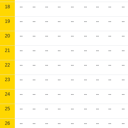
18
--
--
--
--
--
--
--
--
--
19
--
--
--
--
--
--
--
--
--
20
--
--
--
--
--
--
--
--
--
21
--
--
--
--
--
--
--
--
--
22
--
--
--
--
--
--
--
--
--
23
--
--
--
--
--
--
--
--
--
24
--
--
--
--
--
--
--
--
--
25
--
--
--
--
--
--
--
--
--
26
--
--
--
--
--
--
--
--
--