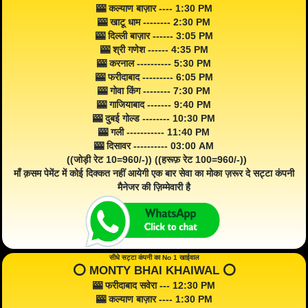
🎰 कल्याण बाज़ार ---- 1:30 PM
🎰 खाटू धाम -------- 2:30 PM
🎰 दिल्ली बाज़ार ------ 3:05 PM
🎰 श्री गणेश ------ 4:35 PM
🎰 करनाल ---------- 5:30 PM
🎰 फरीदाबाद --------- 6:05 PM
🎰 गोवा किंग -------- 7:30 PM
🎰 गाजियाबाद ------- 9:40 PM
🎰 दुबई गोल्ड -------- 10:30 PM
🎰 गली ----------- 11:40 PM
🎰 दिसावर ---------- 03:00 AM
((जोड़ी रेट 10=960/-)) ((हरूफ़ रेट 100=960/-))
माँ क़सम पेमेंट में कोई दिक्कत नहीं आयेगी एक बार सेवा का मोका ज़रूर दे सट्टा कंपनी
मैनेजर की ज़िम्मेवारी है
सीधे सट्टा कंपनी का No 1 खाईवाल
⭕️ MONTY BHAI KHAIWAL ⭕️
🎰 फरीदाबाद सवेरा --- 12:30 PM
🎰 कल्याण बाज़ार ---- 1:30 PM