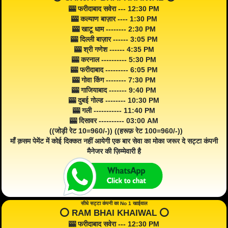
🎰 फरीदाबाद सवेरा --- 12:30 PM
🎰 कल्याण बाज़ार ---- 1:30 PM
🎰 खाटू धाम -------- 2:30 PM
🎰 दिल्ली बाज़ार ------ 3:05 PM
🎰 श्री गणेश ------ 4:35 PM
🎰 करनाल ---------- 5:30 PM
🎰 फरीदाबाद --------- 6:05 PM
🎰 गोवा किंग -------- 7:30 PM
🎰 गाजियाबाद ------- 9:40 PM
🎰 दुबई गोल्ड -------- 10:30 PM
🎰 गली ----------- 11:40 PM
🎰 दिसावर ---------- 03:00 AM
((जोड़ी रेट 10=960/-)) ((हरूफ़ रेट 100=960/-))
माँ क़सम पेमेंट में कोई दिक्कत नहीं आयेगी एक बार सेवा का मोका जरूर दे सट्टा कंपनी
मैनेजर की ज़िम्मेवारी है
सीधे सट्टा कंपनी का No 1 खाईवाल
⭕️ RAM BHAI KHAIWAL ⭕️
🎰 फरीदाबाद सवेरा --- 12:30 PM