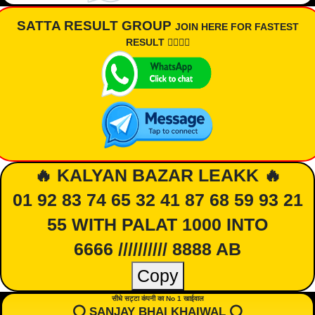
SATTA RESULT GROUP
JOIN HERE FOR FASTEST
RESULT 👇🏾👇🏾
🔥 KALYAN BAZAR LEAKK 🔥
01 92 83 74 65 32 41 87 68 59 93 21
55 WITH PALAT 1000 INTO
6666 ////////// 8888 AB
Copy
सीधे सट्टा कंपनी का No 1 खाईवाल
⭕️ SANJAY BHAI KHAIWAL ⭕️