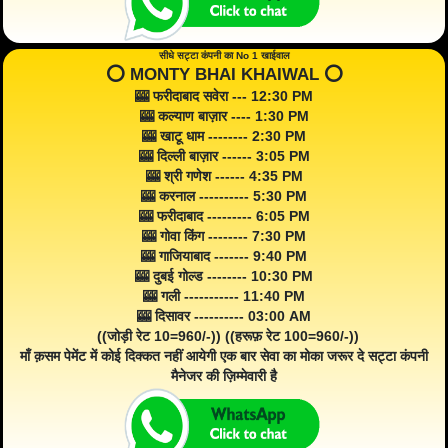
सीधे सट्टा कंपनी का No 1 खाईवाल
⭕️ MONTY BHAI KHAIWAL ⭕️
🎰 फरीदाबाद सवेरा --- 12:30 PM
🎰 कल्याण बाज़ार ---- 1:30 PM
🎰 खाटू धाम -------- 2:30 PM
🎰 दिल्ली बाज़ार ------ 3:05 PM
🎰 श्री गणेश ------ 4:35 PM
🎰 करनाल ---------- 5:30 PM
🎰 फरीदाबाद --------- 6:05 PM
🎰 गोवा किंग -------- 7:30 PM
🎰 गाजियाबाद ------- 9:40 PM
🎰 दुबई गोल्ड -------- 10:30 PM
🎰 गली ----------- 11:40 PM
🎰 दिसावर ---------- 03:00 AM
((जोड़ी रेट 10=960/-)) ((हरूफ़ रेट 100=960/-))
माँ क़सम पेमेंट में कोई दिक्कत नहीं आयेगी एक बार सेवा का मोका जरूर दे सट्टा कंपनी
मैनेजर की ज़िम्मेवारी है