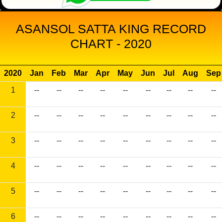
ASANSOL SATTA KING RECORD
CHART - 2020
2020
Jan
Feb
Mar
Apr
May
Jun
Jul
Aug
Sep
1
--
--
--
--
--
--
--
--
--
2
--
--
--
--
--
--
--
--
--
3
--
--
--
--
--
--
--
--
--
4
--
--
--
--
--
--
--
--
--
5
--
--
--
--
--
--
--
--
--
6
--
--
--
--
--
--
--
--
--