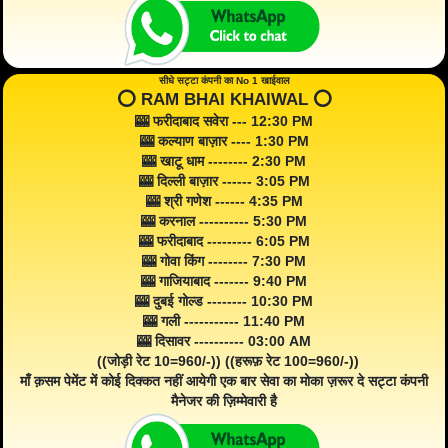
सीधे सट्टा कंपनी का No 1 खाईवाल
⭕️ RAM BHAI KHAIWAL ⭕️
🎰 फरीदाबाद सवेरा --- 12:30 PM
🎰 कल्याण बाज़ार ---- 1:30 PM
🎰 खाटू धाम -------- 2:30 PM
🎰 दिल्ली बाज़ार ------ 3:05 PM
🎰 श्री गणेश ------ 4:35 PM
🎰 करनाल ---------- 5:30 PM
🎰 फरीदाबाद --------- 6:05 PM
🎰 गोवा किंग -------- 7:30 PM
🎰 गाजियाबाद ------- 9:40 PM
🎰 दुबई गोल्ड -------- 10:30 PM
🎰 गली ----------- 11:40 PM
🎰 दिसावर ---------- 03:00 AM
((जोड़ी रेट 10=960/-)) ((हरूफ़ रेट 100=960/-))
माँ क़सम पेमेंट में कोई दिक्कत नहीं आयेगी एक बार सेवा का मोका ज़रूर दे सट्टा कंपनी
मैनेजर की ज़िम्मेवारी है