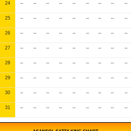
24
--
--
--
--
--
--
--
--
--
25
--
--
--
--
--
--
--
--
--
26
--
--
--
--
--
--
--
--
--
27
--
--
--
--
--
--
--
--
--
28
--
--
--
--
--
--
--
--
--
29
--
--
--
--
--
--
--
--
--
30
--
--
--
--
--
--
--
--
--
31
--
--
--
--
--
--
--
--
--