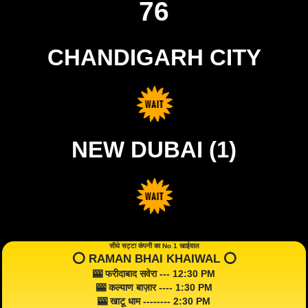
76
CHANDIGARH CITY
NEW DUBAI (1)
सीधे सट्टा कंपनी का No 1 खाईवाल
⭕️ RAMAN BHAI KHAIWAL ⭕️
🎰 फरीदाबाद सवेरा --- 12:30 PM
🎰 कल्याण बाज़ार ---- 1:30 PM
🎰 खाटू धाम -------- 2:30 PM