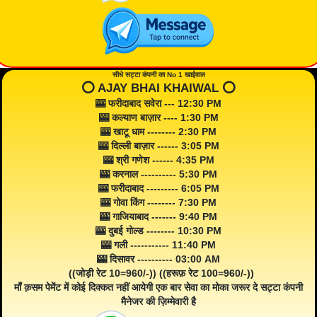
सीधे सट्टा कंपनी का No 1 खाईवाल
⭕️ AJAY BHAI KHAIWAL ⭕️
🎰 फरीदाबाद सवेरा --- 12:30 PM
🎰 कल्याण बाज़ार ---- 1:30 PM
🎰 खाटू धाम -------- 2:30 PM
🎰 दिल्ली बाज़ार ------ 3:05 PM
🎰 श्री गणेश ------ 4:35 PM
🎰 करनाल ---------- 5:30 PM
🎰 फरीदाबाद --------- 6:05 PM
🎰 गोवा किंग -------- 7:30 PM
🎰 गाजियाबाद ------- 9:40 PM
🎰 दुबई गोल्ड -------- 10:30 PM
🎰 गली ----------- 11:40 PM
🎰 दिसावर ---------- 03:00 AM
((जोड़ी रेट 10=960/-)) ((हरूफ़ रेट 100=960/-))
माँ क़सम पेमेंट में कोई दिक्कत नहीं आयेगी एक बार सेवा का मोका जरूर दे सट्टा कंपनी
मैनेजर की ज़िम्मेवारी है