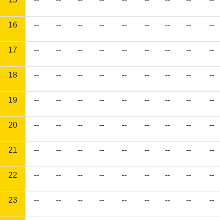
16
--
--
--
--
--
--
--
--
--
17
--
--
--
--
--
--
--
--
--
18
--
--
--
--
--
--
--
--
--
19
--
--
--
--
--
--
--
--
--
20
--
--
--
--
--
--
--
--
--
21
--
--
--
--
--
--
--
--
--
22
--
--
--
--
--
--
--
--
--
23
--
--
--
--
--
--
--
--
--