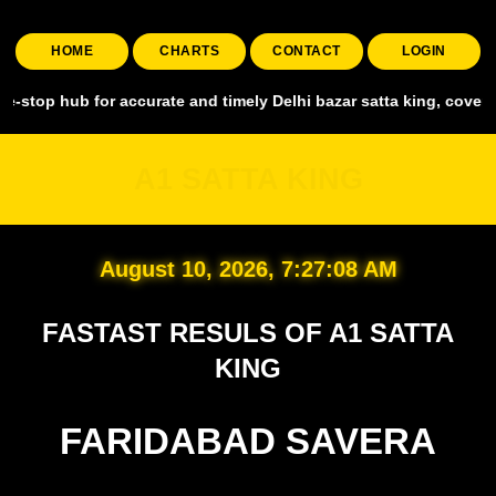
HOME
CHARTS
CONTACT
LOGIN
 for accurate and timely Delhi bazar satta king, covering all major 
A1 SATTA KING
August 10, 2026, 7:27:09 AM
FASTAST RESULS OF A1 SATTA
KING
FARIDABAD SAVERA