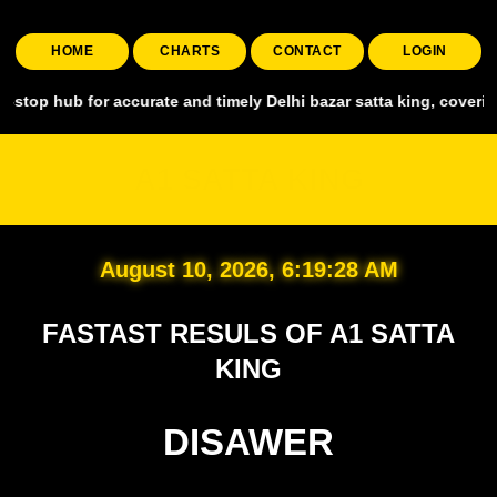
HOME
CHARTS
CONTACT
LOGIN
for accurate and timely Delhi bazar satta king, covering all major 
A1 SATTA KING
August 10, 2026, 6:19:29 AM
FASTAST RESULS OF A1 SATTA
KING
DISAWER