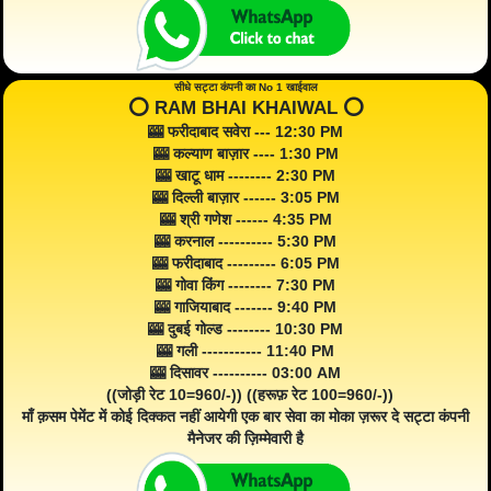
सीधे सट्टा कंपनी का No 1 खाईवाल
⭕️ RAM BHAI KHAIWAL ⭕️
🎰 फरीदाबाद सवेरा --- 12:30 PM
🎰 कल्याण बाज़ार ---- 1:30 PM
🎰 खाटू धाम -------- 2:30 PM
🎰 दिल्ली बाज़ार ------ 3:05 PM
🎰 श्री गणेश ------ 4:35 PM
🎰 करनाल ---------- 5:30 PM
🎰 फरीदाबाद --------- 6:05 PM
🎰 गोवा किंग -------- 7:30 PM
🎰 गाजियाबाद ------- 9:40 PM
🎰 दुबई गोल्ड -------- 10:30 PM
🎰 गली ----------- 11:40 PM
🎰 दिसावर ---------- 03:00 AM
((जोड़ी रेट 10=960/-)) ((हरूफ़ रेट 100=960/-))
माँ क़सम पेमेंट में कोई दिक्कत नहीं आयेगी एक बार सेवा का मोका ज़रूर दे सट्टा कंपनी
मैनेजर की ज़िम्मेवारी है