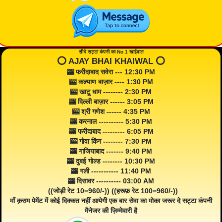
सीधे सट्टा कंपनी का No 1 खाईवाल
⭕️ AJAY BHAI KHAIWAL ⭕️
🎰 फरीदाबाद सवेरा --- 12:30 PM
🎰 कल्याण बाज़ार ---- 1:30 PM
🎰 खाटू धाम -------- 2:30 PM
🎰 दिल्ली बाज़ार ------ 3:05 PM
🎰 श्री गणेश ------ 4:35 PM
🎰 करनाल ---------- 5:30 PM
🎰 फरीदाबाद --------- 6:05 PM
🎰 गोवा किंग -------- 7:30 PM
🎰 गाजियाबाद ------- 9:40 PM
🎰 दुबई गोल्ड -------- 10:30 PM
🎰 गली ----------- 11:40 PM
🎰 दिसावर ---------- 03:00 AM
((जोड़ी रेट 10=960/-)) ((हरूफ़ रेट 100=960/-))
माँ क़सम पेमेंट में कोई दिक्कत नहीं आयेगी एक बार सेवा का मोका जरूर दे सट्टा कंपनी
मैनेजर की ज़िम्मेवारी है