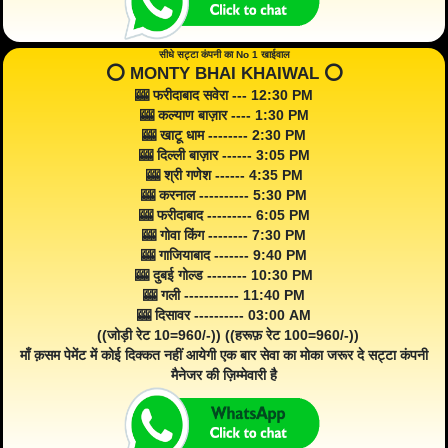
सीधे सट्टा कंपनी का No 1 खाईवाल
⭕️ MONTY BHAI KHAIWAL ⭕️
🎰 फरीदाबाद सवेरा --- 12:30 PM
🎰 कल्याण बाज़ार ---- 1:30 PM
🎰 खाटू धाम -------- 2:30 PM
🎰 दिल्ली बाज़ार ------ 3:05 PM
🎰 श्री गणेश ------ 4:35 PM
🎰 करनाल ---------- 5:30 PM
🎰 फरीदाबाद --------- 6:05 PM
🎰 गोवा किंग -------- 7:30 PM
🎰 गाजियाबाद ------- 9:40 PM
🎰 दुबई गोल्ड -------- 10:30 PM
🎰 गली ----------- 11:40 PM
🎰 दिसावर ---------- 03:00 AM
((जोड़ी रेट 10=960/-)) ((हरूफ़ रेट 100=960/-))
माँ क़सम पेमेंट में कोई दिक्कत नहीं आयेगी एक बार सेवा का मोका जरूर दे सट्टा कंपनी
मैनेजर की ज़िम्मेवारी है