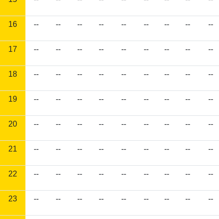
16
--
--
--
--
--
--
--
--
--
17
--
--
--
--
--
--
--
--
--
18
--
--
--
--
--
--
--
--
--
19
--
--
--
--
--
--
--
--
--
20
--
--
--
--
--
--
--
--
--
21
--
--
--
--
--
--
--
--
--
22
--
--
--
--
--
--
--
--
--
23
--
--
--
--
--
--
--
--
--