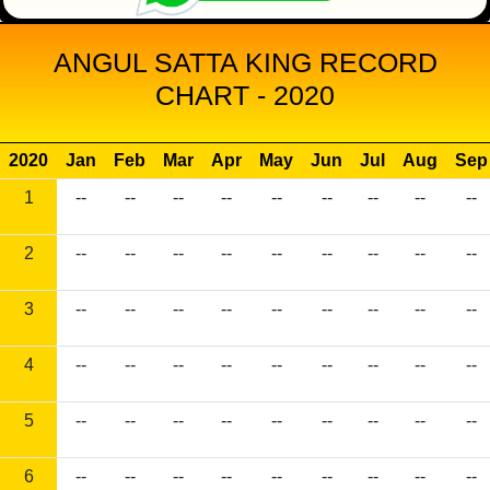
ANGUL SATTA KING RECORD
CHART - 2020
2020
Jan
Feb
Mar
Apr
May
Jun
Jul
Aug
Sep
1
--
--
--
--
--
--
--
--
--
2
--
--
--
--
--
--
--
--
--
3
--
--
--
--
--
--
--
--
--
4
--
--
--
--
--
--
--
--
--
5
--
--
--
--
--
--
--
--
--
6
--
--
--
--
--
--
--
--
--