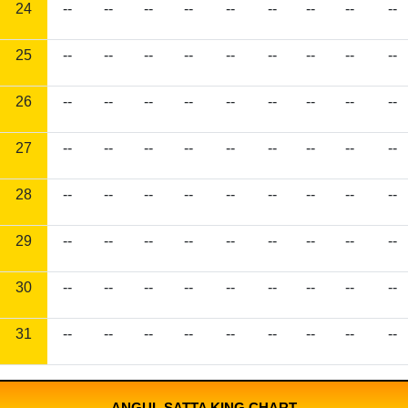
24
--
--
--
--
--
--
--
--
--
25
--
--
--
--
--
--
--
--
--
26
--
--
--
--
--
--
--
--
--
27
--
--
--
--
--
--
--
--
--
28
--
--
--
--
--
--
--
--
--
29
--
--
--
--
--
--
--
--
--
30
--
--
--
--
--
--
--
--
--
31
--
--
--
--
--
--
--
--
--
ANGUL SATTA KING CHART