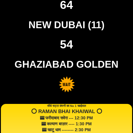
64
NEW DUBAI (11)
54
GHAZIABAD GOLDEN
सीधे सट्टा कंपनी का No 1 खाईवाल
⭕️ RAMAN BHAI KHAIWAL ⭕️
🎰 फरीदाबाद सवेरा --- 12:30 PM
🎰 कल्याण बाज़ार ---- 1:30 PM
🎰 खाटू धाम -------- 2:30 PM