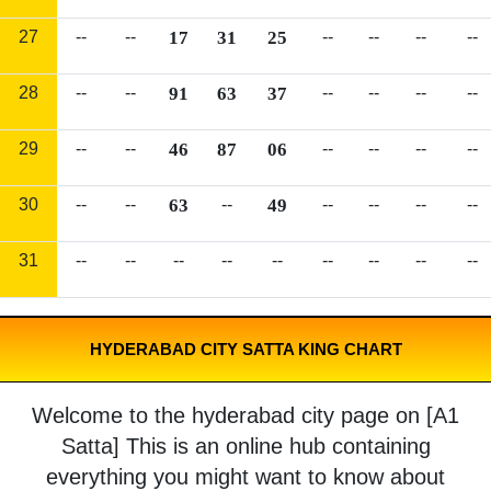
27
--
--
17
31
25
--
--
--
--
28
--
--
91
63
37
--
--
--
--
29
--
--
46
87
06
--
--
--
--
30
--
--
63
--
49
--
--
--
--
31
--
--
--
--
--
--
--
--
--
HYDERABAD CITY SATTA KING CHART
Welcome to the hyderabad city page on [A1
Satta] This is an online hub containing
everything you might want to know about