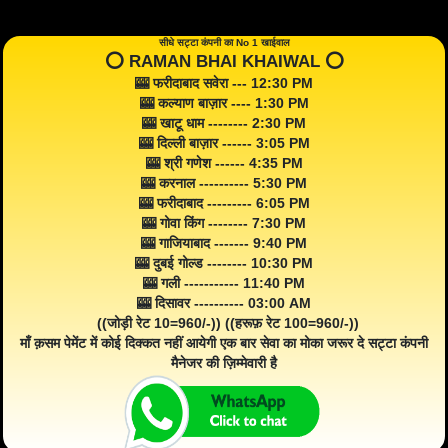
सीधे सट्टा कंपनी का No 1 खाईवाल
⭕️ RAMAN BHAI KHAIWAL ⭕️
🎰 फरीदाबाद सवेरा --- 12:30 PM
🎰 कल्याण बाज़ार ---- 1:30 PM
🎰 खाटू धाम -------- 2:30 PM
🎰 दिल्ली बाज़ार ------ 3:05 PM
🎰 श्री गणेश ------ 4:35 PM
🎰 करनाल ---------- 5:30 PM
🎰 फरीदाबाद --------- 6:05 PM
🎰 गोवा किंग -------- 7:30 PM
🎰 गाजियाबाद ------- 9:40 PM
🎰 दुबई गोल्ड -------- 10:30 PM
🎰 गली ----------- 11:40 PM
🎰 दिसावर ---------- 03:00 AM
((जोड़ी रेट 10=960/-)) ((हरूफ़ रेट 100=960/-))
माँ क़सम पेमेंट में कोई दिक्कत नहीं आयेगी एक बार सेवा का मोका जरूर दे सट्टा कंपनी
मैनेजर की ज़िम्मेवारी है