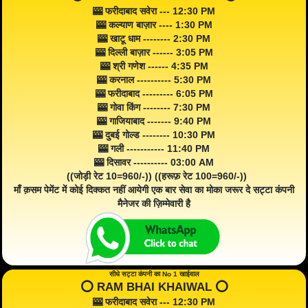
🎰 फरीदाबाद सवेरा --- 12:30 PM
🎰 कल्याण बाज़ार ---- 1:30 PM
🎰 खाटू धाम -------- 2:30 PM
🎰 दिल्ली बाज़ार ------ 3:05 PM
🎰 श्री गणेश ------ 4:35 PM
🎰 करनाल ---------- 5:30 PM
🎰 फरीदाबाद --------- 6:05 PM
🎰 गोवा किंग -------- 7:30 PM
🎰 गाजियाबाद ------- 9:40 PM
🎰 दुबई गोल्ड -------- 10:30 PM
🎰 गली ----------- 11:40 PM
🎰 दिसावर ---------- 03:00 AM
((जोड़ी रेट 10=960/-)) ((हरूफ़ रेट 100=960/-))
माँ क़सम पेमेंट में कोई दिक्कत नहीं आयेगी एक बार सेवा का मोका जरूर दे सट्टा कंपनी
मैनेजर की ज़िम्मेवारी है
सीधे सट्टा कंपनी का No 1 खाईवाल
⭕️ RAM BHAI KHAIWAL ⭕️
🎰 फरीदाबाद सवेरा --- 12:30 PM