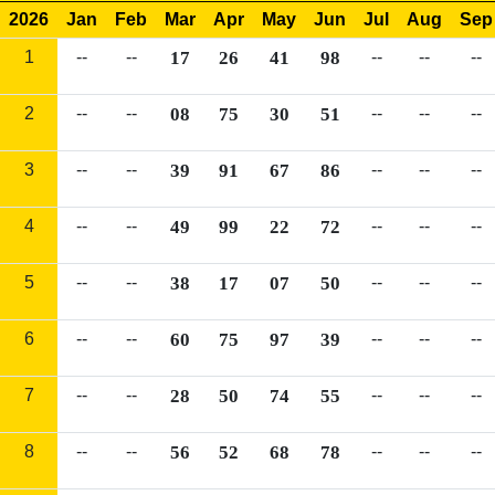
2026
Jan
Feb
Mar
Apr
May
Jun
Jul
Aug
Sep
1
--
--
17
26
41
98
--
--
--
2
--
--
08
75
30
51
--
--
--
3
--
--
39
91
67
86
--
--
--
4
--
--
49
99
22
72
--
--
--
5
--
--
38
17
07
50
--
--
--
6
--
--
60
75
97
39
--
--
--
7
--
--
28
50
74
55
--
--
--
8
--
--
56
52
68
78
--
--
--