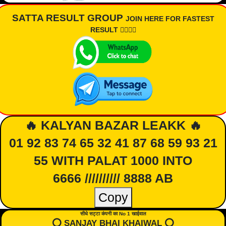
SATTA RESULT GROUP
JOIN HERE FOR FASTEST
RESULT 👇🏾👇🏾
🔥 KALYAN BAZAR LEAKK 🔥
01 92 83 74 65 32 41 87 68 59 93 21
55 WITH PALAT 1000 INTO
6666 ////////// 8888 AB
Copy
सीधे सट्टा कंपनी का No 1 खाईवाल
⭕️ SANJAY BHAI KHAIWAL ⭕️