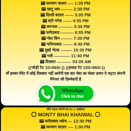
🎰 कल्याण बाज़ार ---- 1:30 PM
🎰 खाटू धाम -------- 2:30 PM
🎰 दिल्ली बाज़ार ------ 3:05 PM
🎰 श्री गणेश ------ 4:35 PM
🎰 करनाल ---------- 5:30 PM
🎰 फरीदाबाद --------- 6:05 PM
🎰 गोवा किंग -------- 7:30 PM
🎰 गाजियाबाद ------- 9:40 PM
🎰 दुबई गोल्ड -------- 10:30 PM
🎰 गली ----------- 11:40 PM
🎰 दिसावर ---------- 03:00 AM
((जोड़ी रेट 10=960/-)) ((हरूफ़ रेट 100=960/-))
माँ क़सम पेमेंट में कोई दिक्कत नहीं आयेगी एक बार सेवा का मोका ज़रूर दे सट्टा कंपनी
मैनेजर की ज़िम्मेवारी है
सीधे सट्टा कंपनी का No 1 खाईवाल
⭕️ MONTY BHAI KHAIWAL ⭕️
🎰 फरीदाबाद सवेरा --- 12:30 PM
🎰 कल्याण बाज़ार ---- 1:30 PM