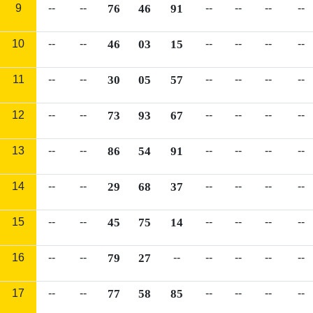
9
--
--
76
46
91
--
--
--
--
10
--
--
46
03
15
--
--
--
--
11
--
--
30
05
57
--
--
--
--
12
--
--
73
93
67
--
--
--
--
13
--
--
86
54
91
--
--
--
--
14
--
--
29
68
37
--
--
--
--
15
--
--
45
75
14
--
--
--
--
16
--
--
79
27
--
--
--
--
--
17
--
--
77
58
85
--
--
--
--