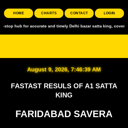
HOME
CHARTS
CONTACT
LOGIN
for accurate and timely Delhi bazar satta king, covering all major m
A1 SATTA KING
August 9, 2026, 7:46:41 AM
FASTAST RESULS OF A1 SATTA
KING
FARIDABAD SAVERA