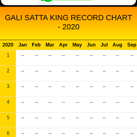
GALI SATTA KING RECORD CHART
- 2020
2020
Jan
Feb
Mar
Apr
May
Jun
Jul
Aug
Sep
1
--
--
--
--
--
--
--
--
--
2
--
--
--
--
--
--
--
--
--
3
--
--
--
--
--
--
--
--
--
4
--
--
--
--
--
--
--
--
--
5
--
--
--
--
--
--
--
--
--
6
--
--
--
--
--
--
--
--
--