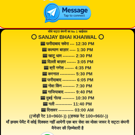
सीधे सट्टा कंपनी का No 1 खाईवाल
⭕️ SANJAY BHAI KHAIWAL ⭕️
🎰 फरीदाबाद सवेरा --- 12:30 PM
🎰 कल्याण बाज़ार ---- 1:30 PM
🎰 खाटू धाम -------- 2:30 PM
🎰 दिल्ली बाज़ार ------ 3:05 PM
🎰 श्री गणेश ------ 4:35 PM
🎰 करनाल ---------- 5:30 PM
🎰 फरीदाबाद --------- 6:05 PM
🎰 गोवा किंग -------- 7:30 PM
🎰 गाजियाबाद ------- 9:40 PM
🎰 दुबई गोल्ड -------- 10:30 PM
🎰 गली ----------- 11:40 PM
🎰 दिसावर ---------- 03:00 AM
((जोड़ी रेट 10=960/-)) ((हरूफ़ रेट 100=960/-))
माँ क़सम पेमेंट में कोई दिक्कत नहीं आयेगी एक बार सेवा का मोका जरूर दे सट्टा कंपनी
मैनेजर की ज़िम्मेवारी है