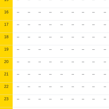
16
--
--
--
--
--
--
--
--
--
17
--
--
--
--
--
--
--
--
--
18
--
--
--
--
--
--
--
--
--
19
--
--
--
--
--
--
--
--
--
20
--
--
--
--
--
--
--
--
--
21
--
--
--
--
--
--
--
--
--
22
--
--
--
--
--
--
--
--
--
23
--
--
--
--
--
--
--
--
--