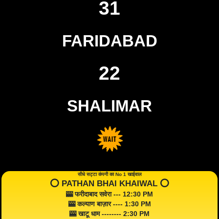
31
FARIDABAD
22
SHALIMAR
सीधे सट्टा कंपनी का No 1 खाईवाल
⭕️ PATHAN BHAI KHAIWAL ⭕️
🎰 फरीदाबाद सवेरा --- 12:30 PM
🎰 कल्याण बाज़ार ---- 1:30 PM
🎰 खाटू धाम -------- 2:30 PM