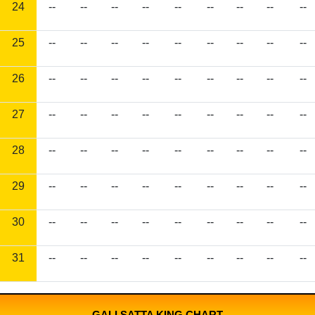
24
--
--
--
--
--
--
--
--
--
25
--
--
--
--
--
--
--
--
--
26
--
--
--
--
--
--
--
--
--
27
--
--
--
--
--
--
--
--
--
28
--
--
--
--
--
--
--
--
--
29
--
--
--
--
--
--
--
--
--
30
--
--
--
--
--
--
--
--
--
31
--
--
--
--
--
--
--
--
--
GALI SATTA KING CHART