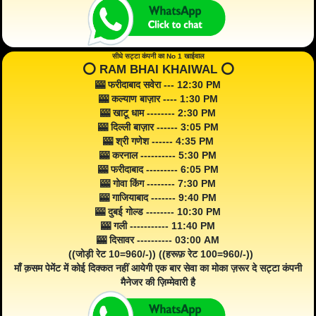
सीधे सट्टा कंपनी का No 1 खाईवाल
⭕️ RAM BHAI KHAIWAL ⭕️
🎰 फरीदाबाद सवेरा --- 12:30 PM
🎰 कल्याण बाज़ार ---- 1:30 PM
🎰 खाटू धाम -------- 2:30 PM
🎰 दिल्ली बाज़ार ------ 3:05 PM
🎰 श्री गणेश ------ 4:35 PM
🎰 करनाल ---------- 5:30 PM
🎰 फरीदाबाद --------- 6:05 PM
🎰 गोवा किंग -------- 7:30 PM
🎰 गाजियाबाद ------- 9:40 PM
🎰 दुबई गोल्ड -------- 10:30 PM
🎰 गली ----------- 11:40 PM
🎰 दिसावर ---------- 03:00 AM
((जोड़ी रेट 10=960/-)) ((हरूफ़ रेट 100=960/-))
माँ क़सम पेमेंट में कोई दिक्कत नहीं आयेगी एक बार सेवा का मोका ज़रूर दे सट्टा कंपनी
मैनेजर की ज़िम्मेवारी है