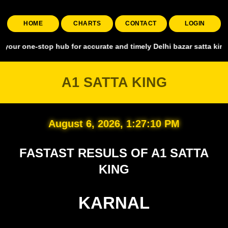
HOME
CHARTS
CONTACT
LOGIN
stop hub for accurate and timely Delhi bazar satta king, covering a
A1 SATTA KING
August 6, 2026, 1:27:11 PM
FASTAST RESULS OF A1 SATTA
KING
KARNAL