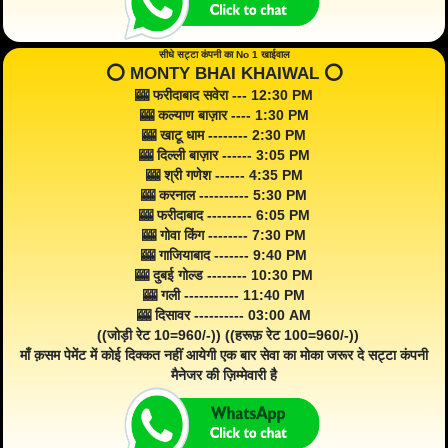
सीधे सट्टा कंपनी का No 1 खाईवाल
⭕️ MONTY BHAI KHAIWAL ⭕️
🎰 फरीदाबाद सवेरा --- 12:30 PM
🎰 कल्याण बाज़ार ---- 1:30 PM
🎰 खाटू धाम -------- 2:30 PM
🎰 दिल्ली बाज़ार ------ 3:05 PM
🎰 श्री गणेश ------ 4:35 PM
🎰 करनाल ---------- 5:30 PM
🎰 फरीदाबाद --------- 6:05 PM
🎰 गोवा किंग -------- 7:30 PM
🎰 गाजियाबाद ------- 9:40 PM
🎰 दुबई गोल्ड -------- 10:30 PM
🎰 गली ----------- 11:40 PM
🎰 दिसावर ---------- 03:00 AM
((जोड़ी रेट 10=960/-)) ((हरूफ़ रेट 100=960/-))
माँ क़सम पेमेंट में कोई दिक्कत नहीं आयेगी एक बार सेवा का मोका जरूर दे सट्टा कंपनी
मैनेजर की ज़िम्मेवारी है