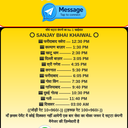
सीधे सट्टा कंपनी का No 1 खाईवाल
⭕️ SANJAY BHAI KHAIWAL ⭕️
🎰 फरीदाबाद सवेरा --- 12:30 PM
🎰 कल्याण बाज़ार ---- 1:30 PM
🎰 खाटू धाम -------- 2:30 PM
🎰 दिल्ली बाज़ार ------ 3:05 PM
🎰 श्री गणेश ------ 4:35 PM
🎰 करनाल ---------- 5:30 PM
🎰 फरीदाबाद --------- 6:05 PM
🎰 गोवा किंग -------- 7:30 PM
🎰 गाजियाबाद ------- 9:40 PM
🎰 दुबई गोल्ड -------- 10:30 PM
🎰 गली ----------- 11:40 PM
🎰 दिसावर ---------- 03:00 AM
((जोड़ी रेट 10=960/-)) ((हरूफ़ रेट 100=960/-))
माँ क़सम पेमेंट में कोई दिक्कत नहीं आयेगी एक बार सेवा का मोका जरूर दे सट्टा कंपनी
मैनेजर की ज़िम्मेवारी है