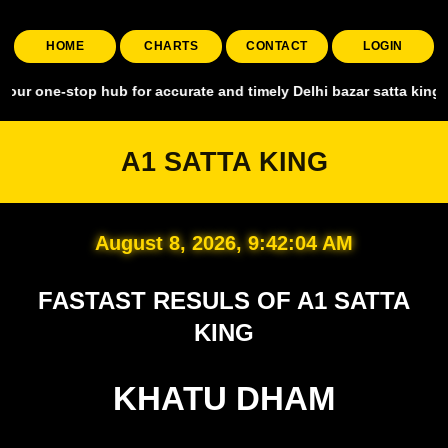
HOME
CHARTS
CONTACT
LOGIN
top hub for accurate and timely Delhi bazar satta king, covering all
A1 SATTA KING
August 8, 2026, 9:42:05 AM
FASTAST RESULS OF A1 SATTA
KING
KHATU DHAM