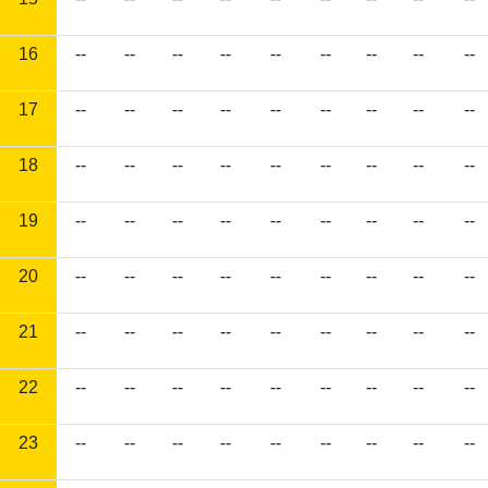
16
--
--
--
--
--
--
--
--
--
17
--
--
--
--
--
--
--
--
--
18
--
--
--
--
--
--
--
--
--
19
--
--
--
--
--
--
--
--
--
20
--
--
--
--
--
--
--
--
--
21
--
--
--
--
--
--
--
--
--
22
--
--
--
--
--
--
--
--
--
23
--
--
--
--
--
--
--
--
--