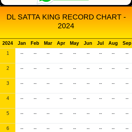
DL SATTA KING RECORD CHART -
2024
2024
Jan
Feb
Mar
Apr
May
Jun
Jul
Aug
Sep
1
--
--
--
--
--
--
--
--
--
2
--
--
--
--
--
--
--
--
--
3
--
--
--
--
--
--
--
--
--
4
--
--
--
--
--
--
--
--
--
5
--
--
--
--
--
--
--
--
--
6
--
--
--
--
--
--
--
--
--