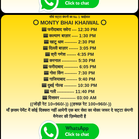
सीधे सट्टा कंपनी का No 1 खाईवाल
⭕️ MONTY BHAI KHAIWAL ⭕️
🎰 फरीदाबाद सवेरा --- 12:30 PM
🎰 कल्याण बाज़ार ---- 1:30 PM
🎰 खाटू धाम -------- 2:30 PM
🎰 दिल्ली बाज़ार ------ 3:05 PM
🎰 श्री गणेश ------ 4:35 PM
🎰 करनाल ---------- 5:30 PM
🎰 फरीदाबाद --------- 6:05 PM
🎰 गोवा किंग -------- 7:30 PM
🎰 गाजियाबाद ------- 9:40 PM
🎰 दुबई गोल्ड -------- 10:30 PM
🎰 गली ----------- 11:40 PM
🎰 दिसावर ---------- 03:00 AM
((जोड़ी रेट 10=960/-)) ((हरूफ़ रेट 100=960/-))
माँ क़सम पेमेंट में कोई दिक्कत नहीं आयेगी एक बार सेवा का मोका जरूर दे सट्टा कंपनी
मैनेजर की ज़िम्मेवारी है