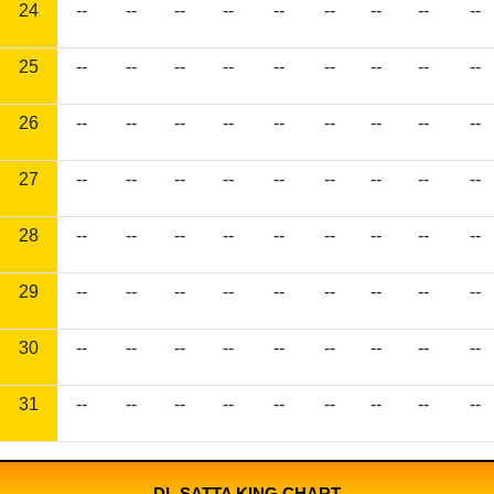
24
--
--
--
--
--
--
--
--
--
25
--
--
--
--
--
--
--
--
--
26
--
--
--
--
--
--
--
--
--
27
--
--
--
--
--
--
--
--
--
28
--
--
--
--
--
--
--
--
--
29
--
--
--
--
--
--
--
--
--
30
--
--
--
--
--
--
--
--
--
31
--
--
--
--
--
--
--
--
--
DL SATTA KING CHART