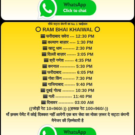
सीधे सट्टा कंपनी का No 1 खाईवाल
⭕️ RAM BHAI KHAIWAL ⭕️
🎰 फरीदाबाद सवेरा --- 12:30 PM
🎰 कल्याण बाज़ार ---- 1:30 PM
🎰 खाटू धाम -------- 2:30 PM
🎰 दिल्ली बाज़ार ------ 3:05 PM
🎰 श्री गणेश ------ 4:35 PM
🎰 करनाल ---------- 5:30 PM
🎰 फरीदाबाद --------- 6:05 PM
🎰 गोवा किंग -------- 7:30 PM
🎰 गाजियाबाद ------- 9:40 PM
🎰 दुबई गोल्ड -------- 10:30 PM
🎰 गली ----------- 11:40 PM
🎰 दिसावर ---------- 03:00 AM
((जोड़ी रेट 10=960/-)) ((हरूफ़ रेट 100=960/-))
माँ क़सम पेमेंट में कोई दिक्कत नहीं आयेगी एक बार सेवा का मोका ज़रूर दे सट्टा कंपनी
मैनेजर की ज़िम्मेवारी है