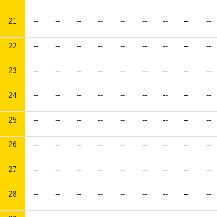
21
--
--
--
--
--
--
--
--
--
22
--
--
--
--
--
--
--
--
--
23
--
--
--
--
--
--
--
--
--
24
--
--
--
--
--
--
--
--
--
25
--
--
--
--
--
--
--
--
--
26
--
--
--
--
--
--
--
--
--
27
--
--
--
--
--
--
--
--
--
28
--
--
--
--
--
--
--
--
--