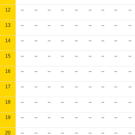
12
--
--
--
--
--
--
--
--
--
13
--
--
--
--
--
--
--
--
--
14
--
--
--
--
--
--
--
--
--
15
--
--
--
--
--
--
--
--
--
16
--
--
--
--
--
--
--
--
--
17
--
--
--
--
--
--
--
--
--
18
--
--
--
--
--
--
--
--
--
19
--
--
--
--
--
--
--
--
--
20
--
--
--
--
--
--
--
--
--