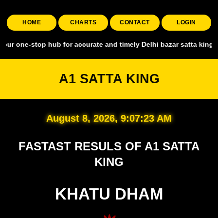
HOME
CHARTS
CONTACT
LOGIN
top hub for accurate and timely Delhi bazar satta king, covering all
A1 SATTA KING
August 8, 2026, 9:07:24 AM
FASTAST RESULS OF A1 SATTA
KING
KHATU DHAM