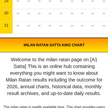
29
--
--
--
--
--
--
--
--
--
30
--
--
--
--
--
--
--
--
--
31
--
--
--
--
--
--
--
--
--
MILAN RATAN SATTA KING CHART
Welcome to the milan ratan page on [A1
Satta] This is an online hub containing
everything you might want to know about
Milan Ratan results including the outcome for
2026, annual charts, historical data, monthly
result archives, and up-to-date daily results.
The milan ratan is readily available here. This chart provides users