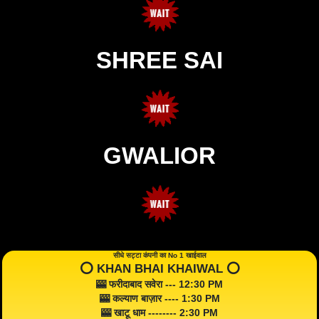
SHREE SAI
GWALIOR
सीधे सट्टा कंपनी का No 1 खाईवाल
⭕️ KHAN BHAI KHAIWAL ⭕️
🎰 फरीदाबाद सवेरा --- 12:30 PM
🎰 कल्याण बाज़ार ---- 1:30 PM
🎰 खाटू धाम -------- 2:30 PM