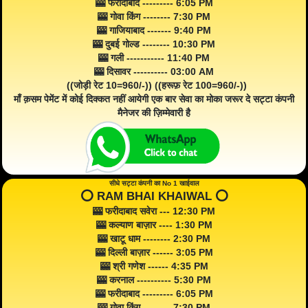
🎰 फरीदाबाद --------- 6:05 PM
🎰 गोवा किंग -------- 7:30 PM
🎰 गाजियाबाद ------- 9:40 PM
🎰 दुबई गोल्ड -------- 10:30 PM
🎰 गली ----------- 11:40 PM
🎰 दिसावर ---------- 03:00 AM
((जोड़ी रेट 10=960/-)) ((हरूफ़ रेट 100=960/-))
माँ क़सम पेमेंट में कोई दिक्कत नहीं आयेगी एक बार सेवा का मोका जरूर दे सट्टा कंपनी
मैनेजर की ज़िम्मेवारी है
सीधे सट्टा कंपनी का No 1 खाईवाल
⭕️ RAM BHAI KHAIWAL ⭕️
🎰 फरीदाबाद सवेरा --- 12:30 PM
🎰 कल्याण बाज़ार ---- 1:30 PM
🎰 खाटू धाम -------- 2:30 PM
🎰 दिल्ली बाज़ार ------ 3:05 PM
🎰 श्री गणेश ------ 4:35 PM
🎰 करनाल ---------- 5:30 PM
🎰 फरीदाबाद --------- 6:05 PM
🎰 गोवा किंग -------- 7:30 PM