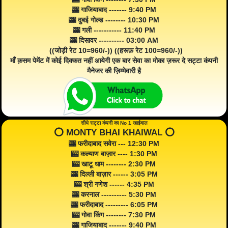
🎰 गाजियाबाद ------- 9:40 PM
🎰 दुबई गोल्ड -------- 10:30 PM
🎰 गली ----------- 11:40 PM
🎰 दिसावर ---------- 03:00 AM
((जोड़ी रेट 10=960/-)) ((हरूफ़ रेट 100=960/-))
माँ क़सम पेमेंट में कोई दिक्कत नहीं आयेगी एक बार सेवा का मोका ज़रूर दे सट्टा कंपनी
मैनेजर की ज़िम्मेवारी है
सीधे सट्टा कंपनी का No 1 खाईवाल
⭕️ MONTY BHAI KHAIWAL ⭕️
🎰 फरीदाबाद सवेरा --- 12:30 PM
🎰 कल्याण बाज़ार ---- 1:30 PM
🎰 खाटू धाम -------- 2:30 PM
🎰 दिल्ली बाज़ार ------ 3:05 PM
🎰 श्री गणेश ------ 4:35 PM
🎰 करनाल ---------- 5:30 PM
🎰 फरीदाबाद --------- 6:05 PM
🎰 गोवा किंग -------- 7:30 PM
🎰 गाजियाबाद ------- 9:40 PM