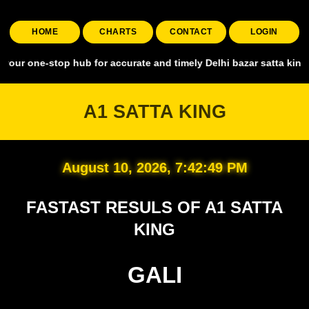
HOME
CHARTS
CONTACT
LOGIN
stop hub for accurate and timely Delhi bazar satta king, covering al
A1 SATTA KING
August 10, 2026, 7:42:50 PM
FASTAST RESULS OF A1 SATTA
KING
GALI