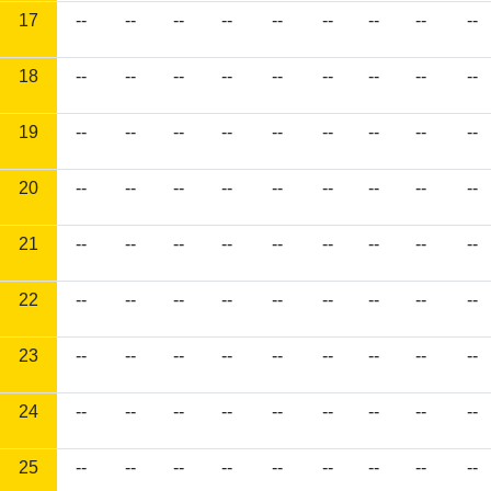
17
--
--
--
--
--
--
--
--
--
18
--
--
--
--
--
--
--
--
--
19
--
--
--
--
--
--
--
--
--
20
--
--
--
--
--
--
--
--
--
21
--
--
--
--
--
--
--
--
--
22
--
--
--
--
--
--
--
--
--
23
--
--
--
--
--
--
--
--
--
24
--
--
--
--
--
--
--
--
--
25
--
--
--
--
--
--
--
--
--