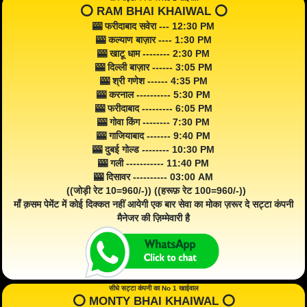
⭕️ RAM BHAI KHAIWAL ⭕️
🎰 फरीदाबाद सवेरा --- 12:30 PM
🎰 कल्याण बाज़ार ---- 1:30 PM
🎰 खाटू धाम -------- 2:30 PM
🎰 दिल्ली बाज़ार ------ 3:05 PM
🎰 श्री गणेश ------ 4:35 PM
🎰 करनाल ---------- 5:30 PM
🎰 फरीदाबाद --------- 6:05 PM
🎰 गोवा किंग -------- 7:30 PM
🎰 गाजियाबाद ------- 9:40 PM
🎰 दुबई गोल्ड -------- 10:30 PM
🎰 गली ----------- 11:40 PM
🎰 दिसावर ---------- 03:00 AM
((जोड़ी रेट 10=960/-)) ((हरूफ़ रेट 100=960/-))
माँ क़सम पेमेंट में कोई दिक्कत नहीं आयेगी एक बार सेवा का मोका ज़रूर दे सट्टा कंपनी
मैनेजर की ज़िम्मेवारी है
सीधे सट्टा कंपनी का No 1 खाईवाल
⭕️ MONTY BHAI KHAIWAL ⭕️