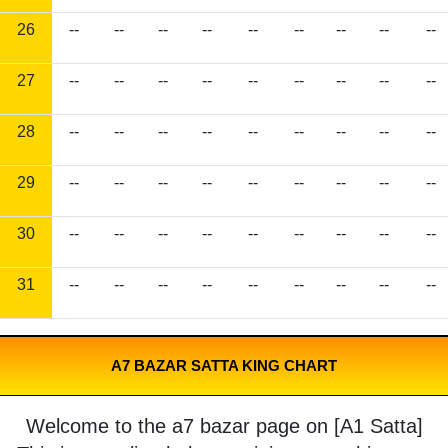
26
--
--
--
--
--
--
--
--
--
27
--
--
--
--
--
--
--
--
--
28
--
--
--
--
--
--
--
--
--
29
--
--
--
--
--
--
--
--
--
30
--
--
--
--
--
--
--
--
--
31
--
--
--
--
--
--
--
--
--
A7 BAZAR SATTA KING CHART
Welcome to the a7 bazar page on [A1 Satta]