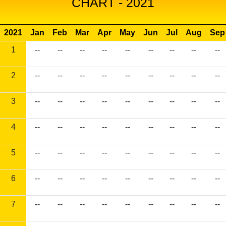
CHART - 2021
2021
Jan
Feb
Mar
Apr
May
Jun
Jul
Aug
Sep
1
--
--
--
--
--
--
--
--
--
2
--
--
--
--
--
--
--
--
--
3
--
--
--
--
--
--
--
--
--
4
--
--
--
--
--
--
--
--
--
5
--
--
--
--
--
--
--
--
--
6
--
--
--
--
--
--
--
--
--
7
--
--
--
--
--
--
--
--
--