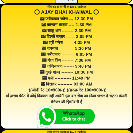
सीधे सट्टा कंपनी का No 1 खाईवाल
⭕️ AJAY BHAI KHAIWAL ⭕️
🎰 फरीदाबाद सवेरा --- 12:30 PM
🎰 कल्याण बाज़ार ---- 1:30 PM
🎰 खाटू धाम -------- 2:30 PM
🎰 दिल्ली बाज़ार ------ 3:05 PM
🎰 श्री गणेश ------ 4:35 PM
🎰 करनाल ---------- 5:30 PM
🎰 फरीदाबाद --------- 6:05 PM
🎰 गोवा किंग -------- 7:30 PM
🎰 गाजियाबाद ------- 9:40 PM
🎰 दुबई गोल्ड -------- 10:30 PM
🎰 गली ----------- 11:40 PM
🎰 दिसावर ---------- 03:00 AM
((जोड़ी रेट 10=960/-)) ((हरूफ़ रेट 100=960/-))
माँ क़सम पेमेंट में कोई दिक्कत नहीं आयेगी एक बार सेवा का मोका जरूर दे सट्टा कंपनी
मैनेजर की ज़िम्मेवारी है
सीधे सट्टा कंपनी का No 1 खाईवाल