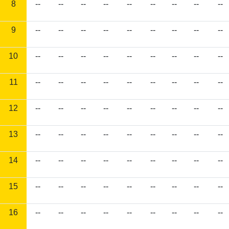
8
--
--
--
--
--
--
--
--
--
9
--
--
--
--
--
--
--
--
--
10
--
--
--
--
--
--
--
--
--
11
--
--
--
--
--
--
--
--
--
12
--
--
--
--
--
--
--
--
--
13
--
--
--
--
--
--
--
--
--
14
--
--
--
--
--
--
--
--
--
15
--
--
--
--
--
--
--
--
--
16
--
--
--
--
--
--
--
--
--