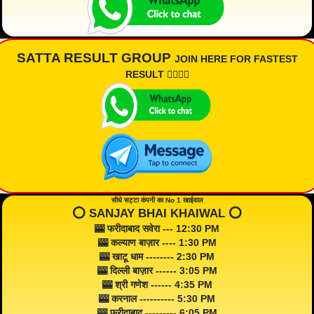
SATTA RESULT GROUP
JOIN HERE FOR FASTEST
RESULT 👇🏾👇🏾
सीधे सट्टा कंपनी का No 1 खाईवाल
⭕️ SANJAY BHAI KHAIWAL ⭕️
🎰 फरीदाबाद सवेरा --- 12:30 PM
🎰 कल्याण बाज़ार ---- 1:30 PM
🎰 खाटू धाम -------- 2:30 PM
🎰 दिल्ली बाज़ार ------ 3:05 PM
🎰 श्री गणेश ------ 4:35 PM
🎰 करनाल ---------- 5:30 PM
🎰 फरीदाबाद --------- 6:05 PM