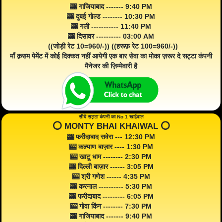
🎰 गाजियाबाद ------- 9:40 PM
🎰 दुबई गोल्ड -------- 10:30 PM
🎰 गली ----------- 11:40 PM
🎰 दिसावर ---------- 03:00 AM
((जोड़ी रेट 10=960/-)) ((हरूफ़ रेट 100=960/-))
माँ क़सम पेमेंट में कोई दिक्कत नहीं आयेगी एक बार सेवा का मोका ज़रूर दे सट्टा कंपनी
मैनेजर की ज़िम्मेवारी है
सीधे सट्टा कंपनी का No 1 खाईवाल
⭕️ MONTY BHAI KHAIWAL ⭕️
🎰 फरीदाबाद सवेरा --- 12:30 PM
🎰 कल्याण बाज़ार ---- 1:30 PM
🎰 खाटू धाम -------- 2:30 PM
🎰 दिल्ली बाज़ार ------ 3:05 PM
🎰 श्री गणेश ------ 4:35 PM
🎰 करनाल ---------- 5:30 PM
🎰 फरीदाबाद --------- 6:05 PM
🎰 गोवा किंग -------- 7:30 PM
🎰 गाजियाबाद ------- 9:40 PM