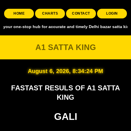
HOME
CHARTS
CONTACT
LOGIN
stop hub for accurate and timely Delhi bazar satta king, covering a
A1 SATTA KING
August 6, 2026, 8:34:25 PM
FASTAST RESULS OF A1 SATTA
KING
GALI