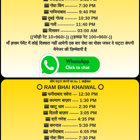
🎰 गोवा किंग -------- 7:30 PM
🎰 गाजियाबाद ------- 9:40 PM
🎰 दुबई गोल्ड -------- 10:30 PM
🎰 गली ----------- 11:40 PM
🎰 दिसावर ---------- 03:00 AM
((जोड़ी रेट 10=960/-)) ((हरूफ़ रेट 100=960/-))
माँ क़सम पेमेंट में कोई दिक्कत नहीं आयेगी एक बार सेवा का मोका जरूर दे सट्टा कंपनी
मैनेजर की ज़िम्मेवारी है
सीधे सट्टा कंपनी का No 1 खाईवाल
⭕️ RAM BHAI KHAIWAL ⭕️
🎰 फरीदाबाद सवेरा --- 12:30 PM
🎰 कल्याण बाज़ार ---- 1:30 PM
🎰 खाटू धाम -------- 2:30 PM
🎰 दिल्ली बाज़ार ------ 3:05 PM
🎰 श्री गणेश ------ 4:35 PM
🎰 करनाल ---------- 5:30 PM
🎰 फरीदाबाद --------- 6:05 PM
🎰 गोवा किंग -------- 7:30 PM