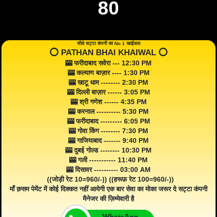
80
सीधे सट्टा कंपनी का No 1 खाईवाल
⭕️ PATHAN BHAI KHAIWAL ⭕️
🎰 फरीदाबाद सवेरा --- 12:30 PM
🎰 कल्याण बाज़ार ---- 1:30 PM
🎰 खाटू धाम -------- 2:30 PM
🎰 दिल्ली बाज़ार ------ 3:05 PM
🎰 श्री गणेश ------ 4:35 PM
🎰 करनाल ---------- 5:30 PM
🎰 फरीदाबाद --------- 6:05 PM
🎰 गोवा किंग -------- 7:30 PM
🎰 गाजियाबाद ------- 9:40 PM
🎰 दुबई गोल्ड -------- 10:30 PM
🎰 गली ----------- 11:40 PM
🎰 दिसावर ---------- 03:00 AM
((जोड़ी रेट 10=960/-)) ((हरूफ़ रेट 100=960/-))
माँ क़सम पेमेंट में कोई दिक्कत नहीं आयेगी एक बार सेवा का मोका जरूर दे सट्टा कंपनी
मैनेजर की ज़िम्मेवारी है