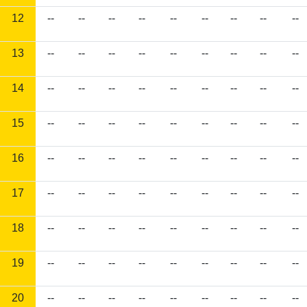
12
--
--
--
--
--
--
--
--
--
13
--
--
--
--
--
--
--
--
--
14
--
--
--
--
--
--
--
--
--
15
--
--
--
--
--
--
--
--
--
16
--
--
--
--
--
--
--
--
--
17
--
--
--
--
--
--
--
--
--
18
--
--
--
--
--
--
--
--
--
19
--
--
--
--
--
--
--
--
--
20
--
--
--
--
--
--
--
--
--