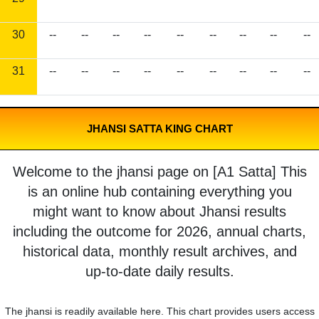
30
--
--
--
--
--
--
--
--
--
31
--
--
--
--
--
--
--
--
--
JHANSI SATTA KING CHART
Welcome to the jhansi page on [A1 Satta] This
is an online hub containing everything you
might want to know about Jhansi results
including the outcome for 2026, annual charts,
historical data, monthly result archives, and
up-to-date daily results.
The jhansi is readily available here. This chart provides users access