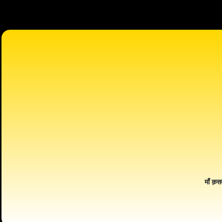
माँ क़स