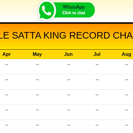
LE SATTA KING RECORD CHAR
Apr
May
Jun
Jul
Aug
--
--
--
--
--
--
--
--
--
--
--
--
--
--
--
--
--
--
--
--
--
--
--
--
--