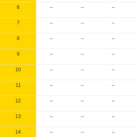
6
--
--
--
7
--
--
--
8
--
--
--
9
--
--
--
10
--
--
--
11
--
--
--
12
--
--
--
13
--
--
--
14
--
--
--