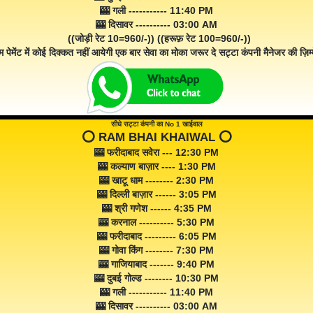
🎰 गली ----------- 11:40 PM
🎰 दिसावर ---------- 03:00 AM
((जोड़ी रेट 10=960/-)) ((हरूफ़ रेट 100=960/-))
म पेमेंट में कोई दिक्कत नहीं आयेगी एक बार सेवा का मोका जरूर दे सट्टा कंपनी मैनेजर की ज़िम्म
सीधे सट्टा कंपनी का No 1 खाईवाल
⭕️ RAM BHAI KHAIWAL ⭕️
🎰 फरीदाबाद सवेरा --- 12:30 PM
🎰 कल्याण बाज़ार ---- 1:30 PM
🎰 खाटू धाम -------- 2:30 PM
🎰 दिल्ली बाज़ार ------ 3:05 PM
🎰 श्री गणेश ------ 4:35 PM
🎰 करनाल ---------- 5:30 PM
🎰 फरीदाबाद --------- 6:05 PM
🎰 गोवा किंग -------- 7:30 PM
🎰 गाजियाबाद ------- 9:40 PM
🎰 दुबई गोल्ड -------- 10:30 PM
🎰 गली ----------- 11:40 PM
🎰 दिसावर ---------- 03:00 AM