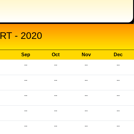
T - 2020
Sep
Oct
Nov
Dec
--
--
--
--
--
--
--
--
--
--
--
--
--
--
--
--
--
--
--
--