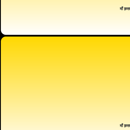
माँ क़स
माँ क़स