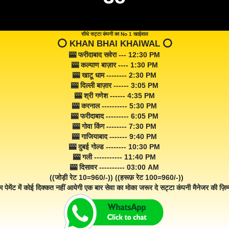
सीधे सट्टा कंपनी का No 1 खाईवाल
⭕️ KHAN BHAI KHAIWAL ⭕️
🎰 फरीदाबाद सवेरा --- 12:30 PM
🎰 कल्याण बाज़ार ---- 1:30 PM
🎰 खाटू धाम -------- 2:30 PM
🎰 दिल्ली बाज़ार ------ 3:05 PM
🎰 श्री गणेश ------ 4:35 PM
🎰 करनाल ---------- 5:30 PM
🎰 फरीदाबाद --------- 6:05 PM
🎰 गोवा किंग -------- 7:30 PM
🎰 गाजियाबाद ------- 9:40 PM
🎰 दुबई गोल्ड -------- 10:30 PM
🎰 गली ----------- 11:40 PM
🎰 दिसावर ---------- 03:00 AM
((जोड़ी रेट 10=960/-)) ((हरूफ़ रेट 100=960/-))
म पेमेंट में कोई दिक्कत नहीं आयेगी एक बार सेवा का मोका जरूर दे सट्टा कंपनी मैनेजर की ज़िम्म