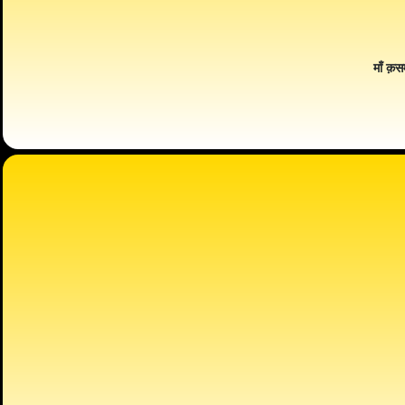
माँ क़स