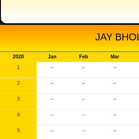
JAY BHO
2020
Jan
Feb
Mar
1
--
--
--
2
--
--
--
3
--
--
--
4
--
--
--
5
--
--
--