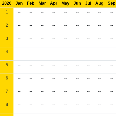
2020
Jan
Feb
Mar
Apr
May
Jun
Jul
Aug
Sep
1
--
--
--
--
--
--
--
--
--
2
--
--
--
--
--
--
--
--
--
3
--
--
--
--
--
--
--
--
--
4
--
--
--
--
--
--
--
--
--
5
--
--
--
--
--
--
--
--
--
6
--
--
--
--
--
--
--
--
--
7
--
--
--
--
--
--
--
--
--
8
--
--
--
--
--
--
--
--
--