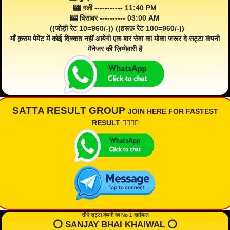
🎰 गली ----------- 11:40 PM
🎰 दिसावर ---------- 03:00 AM
((जोड़ी रेट 10=960/-)) ((हरूफ़ रेट 100=960/-))
माँ क़सम पेमेंट में कोई दिक्कत नहीं आयेगी एक बार सेवा का मोका जरूर दे सट्टा कंपनी
मैनेजर की ज़िम्मेवारी है
SATTA RESULT GROUP
JOIN HERE FOR FASTEST
RESULT 👇🏾👇🏾
सीधे सट्टा कंपनी का No 1 खाईवाल
⭕️ SANJAY BHAI KHAIWAL ⭕️