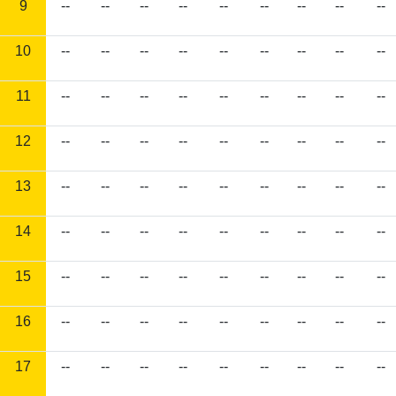
9
--
--
--
--
--
--
--
--
--
10
--
--
--
--
--
--
--
--
--
11
--
--
--
--
--
--
--
--
--
12
--
--
--
--
--
--
--
--
--
13
--
--
--
--
--
--
--
--
--
14
--
--
--
--
--
--
--
--
--
15
--
--
--
--
--
--
--
--
--
16
--
--
--
--
--
--
--
--
--
17
--
--
--
--
--
--
--
--
--