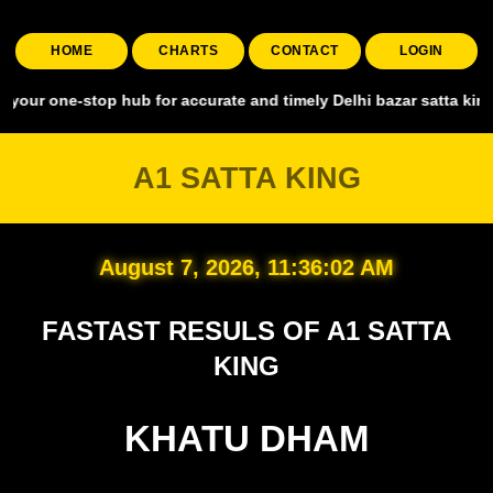
HOME
CHARTS
CONTACT
LOGIN
-stop hub for accurate and timely Delhi bazar satta king, covering a
A1 SATTA KING
August 7, 2026, 11:36:03 AM
FASTAST RESULS OF A1 SATTA
KING
KHATU DHAM