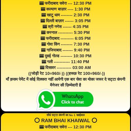
🎰 फरीदाबाद सवेरा --- 12:30 PM
🎰 कल्याण बाज़ार ---- 1:30 PM
🎰 खाटू धाम -------- 2:30 PM
🎰 दिल्ली बाज़ार ------ 3:05 PM
🎰 श्री गणेश ------ 4:35 PM
🎰 करनाल ---------- 5:30 PM
🎰 फरीदाबाद --------- 6:05 PM
🎰 गोवा किंग -------- 7:30 PM
🎰 गाजियाबाद ------- 9:40 PM
🎰 दुबई गोल्ड -------- 10:30 PM
🎰 गली ----------- 11:40 PM
🎰 दिसावर ---------- 03:00 AM
((जोड़ी रेट 10=960/-)) ((हरूफ़ रेट 100=960/-))
माँ क़सम पेमेंट में कोई दिक्कत नहीं आयेगी एक बार सेवा का मोका जरूर दे सट्टा कंपनी
मैनेजर की ज़िम्मेवारी है
सीधे सट्टा कंपनी का No 1 खाईवाल
⭕️ RAM BHAI KHAIWAL ⭕️
🎰 फरीदाबाद सवेरा --- 12:30 PM