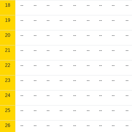
18
--
--
--
--
--
--
--
--
--
19
--
--
--
--
--
--
--
--
--
20
--
--
--
--
--
--
--
--
--
21
--
--
--
--
--
--
--
--
--
22
--
--
--
--
--
--
--
--
--
23
--
--
--
--
--
--
--
--
--
24
--
--
--
--
--
--
--
--
--
25
--
--
--
--
--
--
--
--
--
26
--
--
--
--
--
--
--
--
--