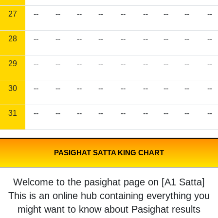
27
--
--
--
--
--
--
--
--
--
28
--
--
--
--
--
--
--
--
--
29
--
--
--
--
--
--
--
--
--
30
--
--
--
--
--
--
--
--
--
31
--
--
--
--
--
--
--
--
--
PASIGHAT SATTA KING CHART
Welcome to the pasighat page on [A1 Satta]
This is an online hub containing everything you
might want to know about Pasighat results