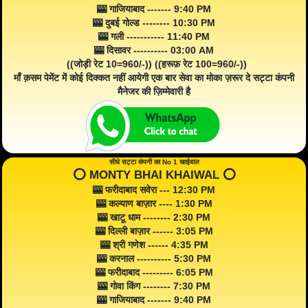
🎰 गाजियाबाद ------- 9:40 PM
🎰 दुबई गोल्ड -------- 10:30 PM
🎰 गली ----------- 11:40 PM
🎰 दिसावर ---------- 03:00 AM
((जोड़ी रेट 10=960/-)) ((हरूफ़ रेट 100=960/-))
माँ क़सम पेमेंट में कोई दिक्कत नहीं आयेगी एक बार सेवा का मोका ज़रूर दे सट्टा कंपनी
मैनेजर की ज़िम्मेवारी है
सीधे सट्टा कंपनी का No 1 खाईवाल
⭕️ MONTY BHAI KHAIWAL ⭕️
🎰 फरीदाबाद सवेरा --- 12:30 PM
🎰 कल्याण बाज़ार ---- 1:30 PM
🎰 खाटू धाम -------- 2:30 PM
🎰 दिल्ली बाज़ार ------ 3:05 PM
🎰 श्री गणेश ------ 4:35 PM
🎰 करनाल ---------- 5:30 PM
🎰 फरीदाबाद --------- 6:05 PM
🎰 गोवा किंग -------- 7:30 PM
🎰 गाजियाबाद ------- 9:40 PM