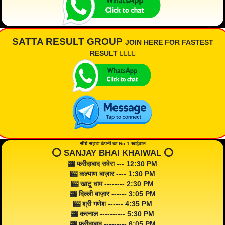
SATTA RESULT GROUP
JOIN HERE FOR FASTEST
RESULT 👇🏾👇🏾
सीधे सट्टा कंपनी का No 1 खाईवाल
⭕️ SANJAY BHAI KHAIWAL ⭕️
🎰 फरीदाबाद सवेरा --- 12:30 PM
🎰 कल्याण बाज़ार ---- 1:30 PM
🎰 खाटू धाम -------- 2:30 PM
🎰 दिल्ली बाज़ार ------ 3:05 PM
🎰 श्री गणेश ------ 4:35 PM
🎰 करनाल ---------- 5:30 PM
🎰 फरीदाबाद --------- 6:05 PM