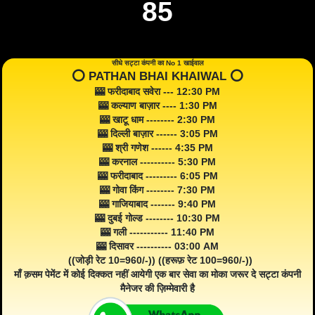
85
सीधे सट्टा कंपनी का No 1 खाईवाल
⭕️ PATHAN BHAI KHAIWAL ⭕️
🎰 फरीदाबाद सवेरा --- 12:30 PM
🎰 कल्याण बाज़ार ---- 1:30 PM
🎰 खाटू धाम -------- 2:30 PM
🎰 दिल्ली बाज़ार ------ 3:05 PM
🎰 श्री गणेश ------ 4:35 PM
🎰 करनाल ---------- 5:30 PM
🎰 फरीदाबाद --------- 6:05 PM
🎰 गोवा किंग -------- 7:30 PM
🎰 गाजियाबाद ------- 9:40 PM
🎰 दुबई गोल्ड -------- 10:30 PM
🎰 गली ----------- 11:40 PM
🎰 दिसावर ---------- 03:00 AM
((जोड़ी रेट 10=960/-)) ((हरूफ़ रेट 100=960/-))
माँ क़सम पेमेंट में कोई दिक्कत नहीं आयेगी एक बार सेवा का मोका जरूर दे सट्टा कंपनी
मैनेजर की ज़िम्मेवारी है