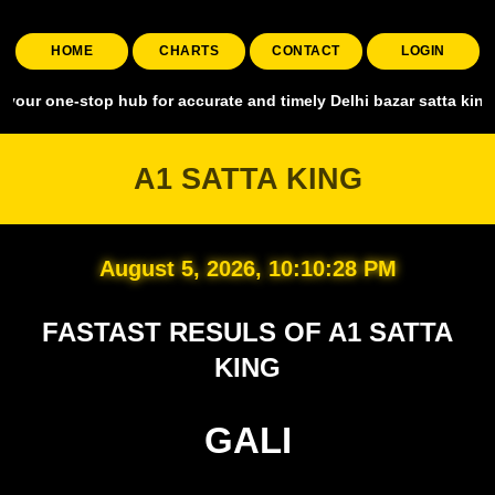
HOME
CHARTS
CONTACT
LOGIN
stop hub for accurate and timely Delhi bazar satta king, covering al
A1 SATTA KING
August 5, 2026, 10:10:29 PM
FASTAST RESULS OF A1 SATTA
KING
GALI