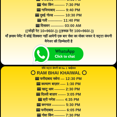
🎰 गोवा किंग -------- 7:30 PM
🎰 गाजियाबाद ------- 9:40 PM
🎰 दुबई गोल्ड -------- 10:30 PM
🎰 गली ----------- 11:40 PM
🎰 दिसावर ---------- 03:00 AM
((जोड़ी रेट 10=960/-)) ((हरूफ़ रेट 100=960/-))
माँ क़सम पेमेंट में कोई दिक्कत नहीं आयेगी एक बार सेवा का मोका जरूर दे सट्टा कंपनी
मैनेजर की ज़िम्मेवारी है
सीधे सट्टा कंपनी का No 1 खाईवाल
⭕️ RAM BHAI KHAIWAL ⭕️
🎰 फरीदाबाद सवेरा --- 12:30 PM
🎰 कल्याण बाज़ार ---- 1:30 PM
🎰 खाटू धाम -------- 2:30 PM
🎰 दिल्ली बाज़ार ------ 3:05 PM
🎰 श्री गणेश ------ 4:35 PM
🎰 करनाल ---------- 5:30 PM
🎰 फरीदाबाद --------- 6:05 PM
🎰 गोवा किंग -------- 7:30 PM