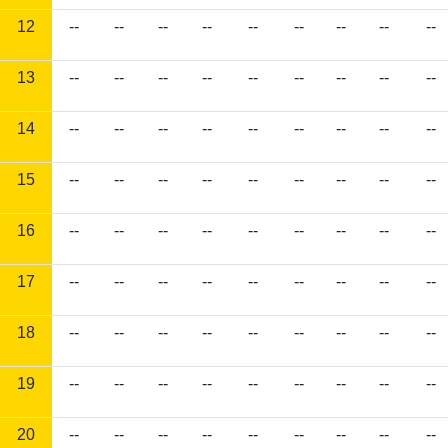
12
--
--
--
--
--
--
--
--
--
13
--
--
--
--
--
--
--
--
--
14
--
--
--
--
--
--
--
--
--
15
--
--
--
--
--
--
--
--
--
16
--
--
--
--
--
--
--
--
--
17
--
--
--
--
--
--
--
--
--
18
--
--
--
--
--
--
--
--
--
19
--
--
--
--
--
--
--
--
--
20
--
--
--
--
--
--
--
--
--