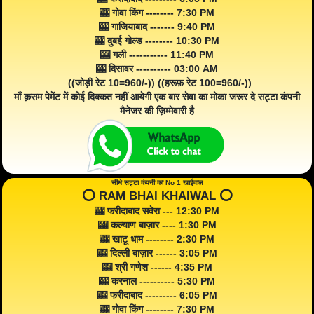
🎰 गोवा किंग -------- 7:30 PM
🎰 गाजियाबाद ------- 9:40 PM
🎰 दुबई गोल्ड -------- 10:30 PM
🎰 गली ----------- 11:40 PM
🎰 दिसावर ---------- 03:00 AM
((जोड़ी रेट 10=960/-)) ((हरूफ़ रेट 100=960/-))
माँ क़सम पेमेंट में कोई दिक्कत नहीं आयेगी एक बार सेवा का मोका जरूर दे सट्टा कंपनी
मैनेजर की ज़िम्मेवारी है
सीधे सट्टा कंपनी का No 1 खाईवाल
⭕️ RAM BHAI KHAIWAL ⭕️
🎰 फरीदाबाद सवेरा --- 12:30 PM
🎰 कल्याण बाज़ार ---- 1:30 PM
🎰 खाटू धाम -------- 2:30 PM
🎰 दिल्ली बाज़ार ------ 3:05 PM
🎰 श्री गणेश ------ 4:35 PM
🎰 करनाल ---------- 5:30 PM
🎰 फरीदाबाद --------- 6:05 PM
🎰 गोवा किंग -------- 7:30 PM