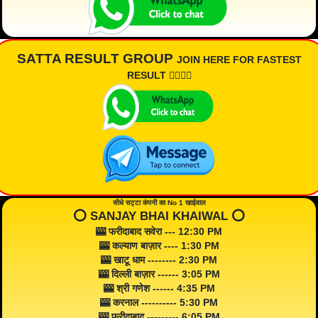
SATTA RESULT GROUP
JOIN HERE FOR FASTEST
RESULT 👇🏾👇🏾
सीधे सट्टा कंपनी का No 1 खाईवाल
⭕️ SANJAY BHAI KHAIWAL ⭕️
🎰 फरीदाबाद सवेरा --- 12:30 PM
🎰 कल्याण बाज़ार ---- 1:30 PM
🎰 खाटू धाम -------- 2:30 PM
🎰 दिल्ली बाज़ार ------ 3:05 PM
🎰 श्री गणेश ------ 4:35 PM
🎰 करनाल ---------- 5:30 PM
🎰 फरीदाबाद --------- 6:05 PM