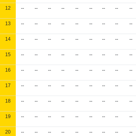
12
--
--
--
--
--
--
--
--
--
13
--
--
--
--
--
--
--
--
--
14
--
--
--
--
--
--
--
--
--
15
--
--
--
--
--
--
--
--
--
16
--
--
--
--
--
--
--
--
--
17
--
--
--
--
--
--
--
--
--
18
--
--
--
--
--
--
--
--
--
19
--
--
--
--
--
--
--
--
--
20
--
--
--
--
--
--
--
--
--