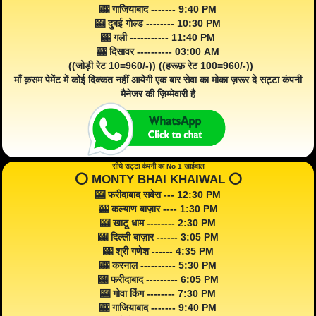
🎰 गाजियाबाद ------- 9:40 PM
🎰 दुबई गोल्ड -------- 10:30 PM
🎰 गली ----------- 11:40 PM
🎰 दिसावर ---------- 03:00 AM
((जोड़ी रेट 10=960/-)) ((हरूफ़ रेट 100=960/-))
माँ क़सम पेमेंट में कोई दिक्कत नहीं आयेगी एक बार सेवा का मोका ज़रूर दे सट्टा कंपनी
मैनेजर की ज़िम्मेवारी है
सीधे सट्टा कंपनी का No 1 खाईवाल
⭕️ MONTY BHAI KHAIWAL ⭕️
🎰 फरीदाबाद सवेरा --- 12:30 PM
🎰 कल्याण बाज़ार ---- 1:30 PM
🎰 खाटू धाम -------- 2:30 PM
🎰 दिल्ली बाज़ार ------ 3:05 PM
🎰 श्री गणेश ------ 4:35 PM
🎰 करनाल ---------- 5:30 PM
🎰 फरीदाबाद --------- 6:05 PM
🎰 गोवा किंग -------- 7:30 PM
🎰 गाजियाबाद ------- 9:40 PM