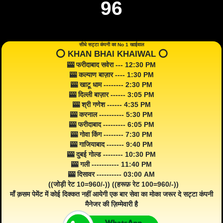
96
सीधे सट्टा कंपनी का No 1 खाईवाल
⭕️ KHAN BHAI KHAIWAL ⭕️
🎰 फरीदाबाद सवेरा --- 12:30 PM
🎰 कल्याण बाज़ार ---- 1:30 PM
🎰 खाटू धाम -------- 2:30 PM
🎰 दिल्ली बाज़ार ------ 3:05 PM
🎰 श्री गणेश ------ 4:35 PM
🎰 करनाल ---------- 5:30 PM
🎰 फरीदाबाद --------- 6:05 PM
🎰 गोवा किंग -------- 7:30 PM
🎰 गाजियाबाद ------- 9:40 PM
🎰 दुबई गोल्ड -------- 10:30 PM
🎰 गली ----------- 11:40 PM
🎰 दिसावर ---------- 03:00 AM
((जोड़ी रेट 10=960/-)) ((हरूफ़ रेट 100=960/-))
माँ क़सम पेमेंट में कोई दिक्कत नहीं आयेगी एक बार सेवा का मोका जरूर दे सट्टा कंपनी
मैनेजर की ज़िम्मेवारी है