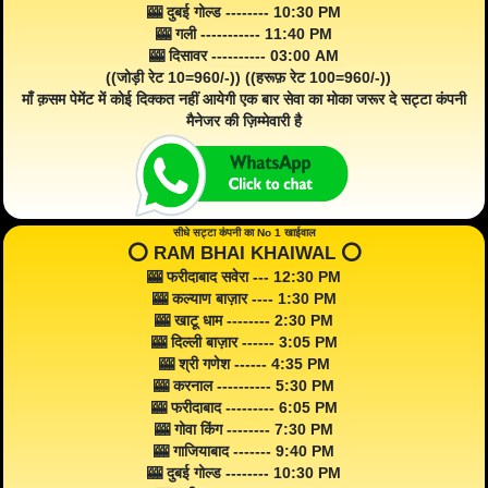
🎰 दुबई गोल्ड -------- 10:30 PM
🎰 गली ----------- 11:40 PM
🎰 दिसावर ---------- 03:00 AM
((जोड़ी रेट 10=960/-)) ((हरूफ़ रेट 100=960/-))
माँ क़सम पेमेंट में कोई दिक्कत नहीं आयेगी एक बार सेवा का मोका जरूर दे सट्टा कंपनी
मैनेजर की ज़िम्मेवारी है
सीधे सट्टा कंपनी का No 1 खाईवाल
⭕️ RAM BHAI KHAIWAL ⭕️
🎰 फरीदाबाद सवेरा --- 12:30 PM
🎰 कल्याण बाज़ार ---- 1:30 PM
🎰 खाटू धाम -------- 2:30 PM
🎰 दिल्ली बाज़ार ------ 3:05 PM
🎰 श्री गणेश ------ 4:35 PM
🎰 करनाल ---------- 5:30 PM
🎰 फरीदाबाद --------- 6:05 PM
🎰 गोवा किंग -------- 7:30 PM
🎰 गाजियाबाद ------- 9:40 PM
🎰 दुबई गोल्ड -------- 10:30 PM