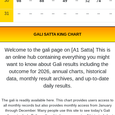
30
08
--
88
--
49
--
52
74
--
31
--
--
--
--
--
--
--
--
--
GALI SATTA KING CHART
Welcome to the gali page on [A1 Satta] This is
an online hub containing everything you might
want to know about Gali results including the
outcome for 2026, annual charts, historical
data, monthly result archives, and up-to-date
daily results.
The gali is readily available here. This chart provides users access to
all monthly records but also provides monthly access from January
through December. Many people use this site to see today's Gali