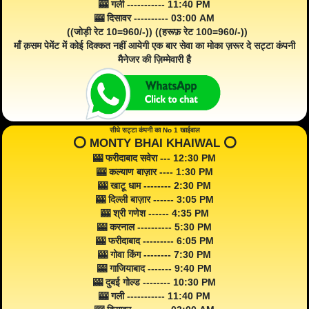
🎰 गली ----------- 11:40 PM
🎰 दिसावर ---------- 03:00 AM
((जोड़ी रेट 10=960/-)) ((हरूफ़ रेट 100=960/-))
माँ क़सम पेमेंट में कोई दिक्कत नहीं आयेगी एक बार सेवा का मोका ज़रूर दे सट्टा कंपनी
मैनेजर की ज़िम्मेवारी है
सीधे सट्टा कंपनी का No 1 खाईवाल
⭕️ MONTY BHAI KHAIWAL ⭕️
🎰 फरीदाबाद सवेरा --- 12:30 PM
🎰 कल्याण बाज़ार ---- 1:30 PM
🎰 खाटू धाम -------- 2:30 PM
🎰 दिल्ली बाज़ार ------ 3:05 PM
🎰 श्री गणेश ------ 4:35 PM
🎰 करनाल ---------- 5:30 PM
🎰 फरीदाबाद --------- 6:05 PM
🎰 गोवा किंग -------- 7:30 PM
🎰 गाजियाबाद ------- 9:40 PM
🎰 दुबई गोल्ड -------- 10:30 PM
🎰 गली ----------- 11:40 PM