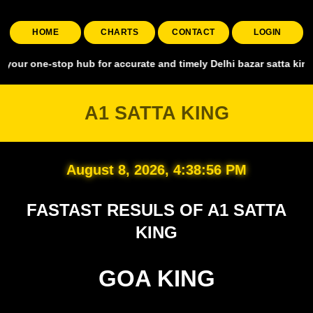
HOME
CHARTS
CONTACT
LOGIN
stop hub for accurate and timely Delhi bazar satta king, covering a
A1 SATTA KING
August 8, 2026, 4:38:57 PM
FASTAST RESULS OF A1 SATTA
KING
GOA KING