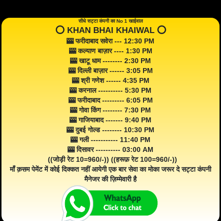
सीधे सट्टा कंपनी का No 1 खाईवाल
⭕️ KHAN BHAI KHAIWAL ⭕️
🎰 फरीदाबाद सवेरा --- 12:30 PM
🎰 कल्याण बाज़ार ---- 1:30 PM
🎰 खाटू धाम -------- 2:30 PM
🎰 दिल्ली बाज़ार ------ 3:05 PM
🎰 श्री गणेश ------ 4:35 PM
🎰 करनाल ---------- 5:30 PM
🎰 फरीदाबाद --------- 6:05 PM
🎰 गोवा किंग -------- 7:30 PM
🎰 गाजियाबाद ------- 9:40 PM
🎰 दुबई गोल्ड -------- 10:30 PM
🎰 गली ----------- 11:40 PM
🎰 दिसावर ---------- 03:00 AM
((जोड़ी रेट 10=960/-)) ((हरूफ़ रेट 100=960/-))
माँ क़सम पेमेंट में कोई दिक्कत नहीं आयेगी एक बार सेवा का मोका जरूर दे सट्टा कंपनी
मैनेजर की ज़िम्मेवारी है