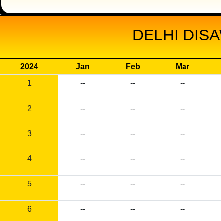
DELHI DIS
2024
Jan
Feb
Mar
1
--
--
--
2
--
--
--
3
--
--
--
4
--
--
--
5
--
--
--
6
--
--
--