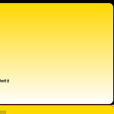
ेवारी है
👇🏾