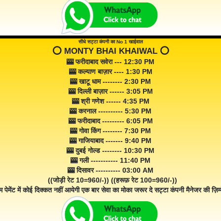
सीधे सट्टा कंपनी का No 1 खाईवाल
⭕️ MONTY BHAI KHAIWAL ⭕️
🎰 फरीदाबाद सवेरा --- 12:30 PM
🎰 कल्याण बाज़ार ---- 1:30 PM
🎰 खाटू धाम -------- 2:30 PM
🎰 दिल्ली बाज़ार ------ 3:05 PM
🎰 श्री गणेश ------ 4:35 PM
🎰 करनाल ---------- 5:30 PM
🎰 फरीदाबाद --------- 6:05 PM
🎰 गोवा किंग -------- 7:30 PM
🎰 गाजियाबाद ------- 9:40 PM
🎰 दुबई गोल्ड -------- 10:30 PM
🎰 गली ----------- 11:40 PM
🎰 दिसावर ---------- 03:00 AM
((जोड़ी रेट 10=960/-)) ((हरूफ़ रेट 100=960/-))
म पेमेंट में कोई दिक्कत नहीं आयेगी एक बार सेवा का मोका जरूर दे सट्टा कंपनी मैनेजर की ज़िम्म