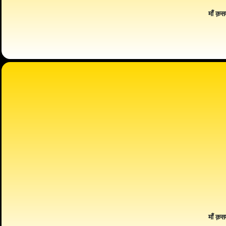
माँ क़स
माँ क़स