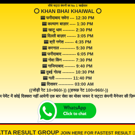
सीधे सट्टा कंपनी का No 1 खाईवाल
⭕️ KHAN BHAI KHAIWAL ⭕️
🎰 फरीदाबाद सवेरा --- 12:30 PM
🎰 कल्याण बाज़ार ---- 1:30 PM
🎰 खाटू धाम -------- 2:30 PM
🎰 दिल्ली बाज़ार ------ 3:05 PM
🎰 श्री गणेश ------ 4:35 PM
🎰 करनाल ---------- 5:30 PM
🎰 फरीदाबाद --------- 6:05 PM
🎰 गोवा किंग -------- 7:30 PM
🎰 गाजियाबाद ------- 9:40 PM
🎰 दुबई गोल्ड -------- 10:30 PM
🎰 गली ----------- 11:40 PM
🎰 दिसावर ---------- 03:00 AM
((जोड़ी रेट 10=960/-)) ((हरूफ़ रेट 100=960/-))
म पेमेंट में कोई दिक्कत नहीं आयेगी एक बार सेवा का मोका जरूर दे सट्टा कंपनी मैनेजर की ज़िम्म
ATTA RESULT GROUP
JOIN HERE FOR FASTEST RESULT 👇🏾