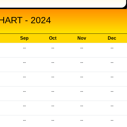
ART - 2024
Sep
Oct
Nov
Dec
--
--
--
--
--
--
--
--
--
--
--
--
--
--
--
--
--
--
--
--
--
--
--
--