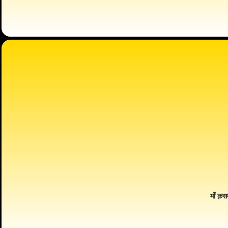
माँ क़स