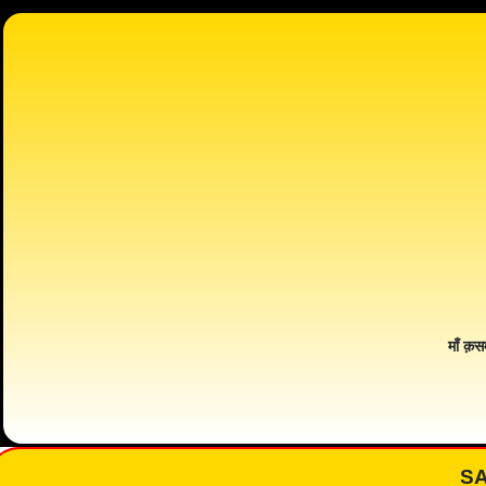
माँ क़स
S