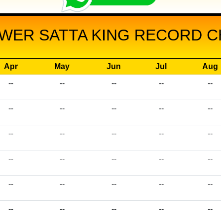
AWER SATTA KING RECORD CH
Apr
May
Jun
Jul
Aug
--
--
--
--
--
--
--
--
--
--
--
--
--
--
--
--
--
--
--
--
--
--
--
--
--
--
--
--
--
--