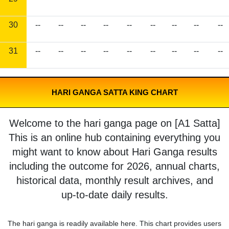
30
--
--
--
--
--
--
--
--
--
31
--
--
--
--
--
--
--
--
--
HARI GANGA SATTA KING CHART
Welcome to the hari ganga page on [A1 Satta]
This is an online hub containing everything you
might want to know about Hari Ganga results
including the outcome for 2026, annual charts,
historical data, monthly result archives, and
up-to-date daily results.
The hari ganga is readily available here. This chart provides users