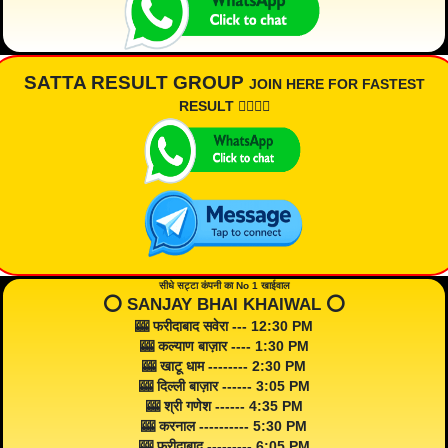
SATTA RESULT GROUP
JOIN HERE FOR FASTEST
RESULT 👇🏾👇🏾
सीधे सट्टा कंपनी का No 1 खाईवाल
⭕️ SANJAY BHAI KHAIWAL ⭕️
🎰 फरीदाबाद सवेरा --- 12:30 PM
🎰 कल्याण बाज़ार ---- 1:30 PM
🎰 खाटू धाम -------- 2:30 PM
🎰 दिल्ली बाज़ार ------ 3:05 PM
🎰 श्री गणेश ------ 4:35 PM
🎰 करनाल ---------- 5:30 PM
🎰 फरीदाबाद --------- 6:05 PM