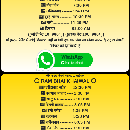
🎰 गोवा किंग -------- 7:30 PM
🎰 गाजियाबाद ------- 9:40 PM
🎰 दुबई गोल्ड -------- 10:30 PM
🎰 गली ----------- 11:40 PM
🎰 दिसावर ---------- 03:00 AM
((जोड़ी रेट 10=960/-)) ((हरूफ़ रेट 100=960/-))
माँ क़सम पेमेंट में कोई दिक्कत नहीं आयेगी एक बार सेवा का मोका जरूर दे सट्टा कंपनी
मैनेजर की ज़िम्मेवारी है
सीधे सट्टा कंपनी का No 1 खाईवाल
⭕️ RAM BHAI KHAIWAL ⭕️
🎰 फरीदाबाद सवेरा --- 12:30 PM
🎰 कल्याण बाज़ार ---- 1:30 PM
🎰 खाटू धाम -------- 2:30 PM
🎰 दिल्ली बाज़ार ------ 3:05 PM
🎰 श्री गणेश ------ 4:35 PM
🎰 करनाल ---------- 5:30 PM
🎰 फरीदाबाद --------- 6:05 PM
🎰 गोवा किंग -------- 7:30 PM