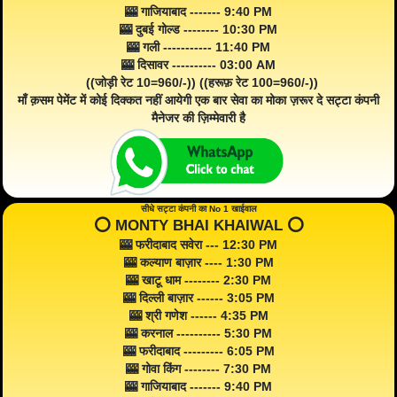
🎰 गाजियाबाद ------- 9:40 PM
🎰 दुबई गोल्ड -------- 10:30 PM
🎰 गली ----------- 11:40 PM
🎰 दिसावर ---------- 03:00 AM
((जोड़ी रेट 10=960/-)) ((हरूफ़ रेट 100=960/-))
माँ क़सम पेमेंट में कोई दिक्कत नहीं आयेगी एक बार सेवा का मोका ज़रूर दे सट्टा कंपनी
मैनेजर की ज़िम्मेवारी है
सीधे सट्टा कंपनी का No 1 खाईवाल
⭕️ MONTY BHAI KHAIWAL ⭕️
🎰 फरीदाबाद सवेरा --- 12:30 PM
🎰 कल्याण बाज़ार ---- 1:30 PM
🎰 खाटू धाम -------- 2:30 PM
🎰 दिल्ली बाज़ार ------ 3:05 PM
🎰 श्री गणेश ------ 4:35 PM
🎰 करनाल ---------- 5:30 PM
🎰 फरीदाबाद --------- 6:05 PM
🎰 गोवा किंग -------- 7:30 PM
🎰 गाजियाबाद ------- 9:40 PM