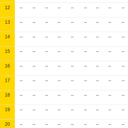
12
--
--
--
--
--
--
--
--
--
13
--
--
--
--
--
--
--
--
--
14
--
--
--
--
--
--
--
--
--
15
--
--
--
--
--
--
--
--
--
16
--
--
--
--
--
--
--
--
--
17
--
--
--
--
--
--
--
--
--
18
--
--
--
--
--
--
--
--
--
19
--
--
--
--
--
--
--
--
--
20
--
--
--
--
--
--
--
--
--