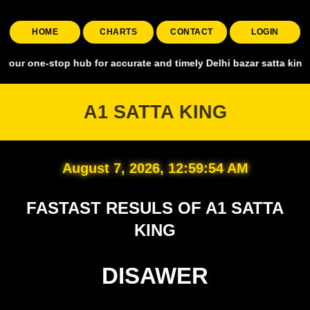
HOME
CHARTS
CONTACT
LOGIN
stop hub for accurate and timely Delhi bazar satta king, covering al
A1 SATTA KING
August 7, 2026, 12:59:55 AM
FASTAST RESULS OF A1 SATTA
KING
DISAWER