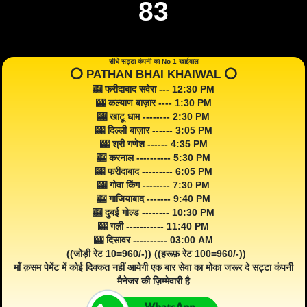
83
सीधे सट्टा कंपनी का No 1 खाईवाल
⭕️ PATHAN BHAI KHAIWAL ⭕️
🎰 फरीदाबाद सवेरा --- 12:30 PM
🎰 कल्याण बाज़ार ---- 1:30 PM
🎰 खाटू धाम -------- 2:30 PM
🎰 दिल्ली बाज़ार ------ 3:05 PM
🎰 श्री गणेश ------ 4:35 PM
🎰 करनाल ---------- 5:30 PM
🎰 फरीदाबाद --------- 6:05 PM
🎰 गोवा किंग -------- 7:30 PM
🎰 गाजियाबाद ------- 9:40 PM
🎰 दुबई गोल्ड -------- 10:30 PM
🎰 गली ----------- 11:40 PM
🎰 दिसावर ---------- 03:00 AM
((जोड़ी रेट 10=960/-)) ((हरूफ़ रेट 100=960/-))
माँ क़सम पेमेंट में कोई दिक्कत नहीं आयेगी एक बार सेवा का मोका जरूर दे सट्टा कंपनी
मैनेजर की ज़िम्मेवारी है