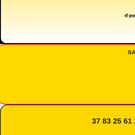
माँ क़स
S
37 83 25 61