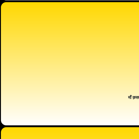
माँ क़स