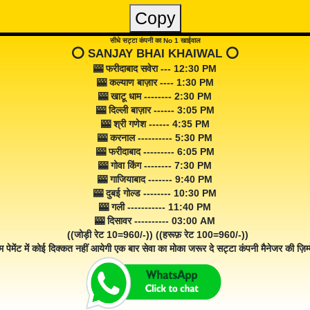
Copy
सीधे सट्टा कंपनी का No 1 खाईवाल
⭕️ SANJAY BHAI KHAIWAL ⭕️
🎰 फरीदाबाद सवेरा --- 12:30 PM
🎰 कल्याण बाज़ार ---- 1:30 PM
🎰 खाटू धाम -------- 2:30 PM
🎰 दिल्ली बाज़ार ------ 3:05 PM
🎰 श्री गणेश ------ 4:35 PM
🎰 करनाल ---------- 5:30 PM
🎰 फरीदाबाद --------- 6:05 PM
🎰 गोवा किंग -------- 7:30 PM
🎰 गाजियाबाद ------- 9:40 PM
🎰 दुबई गोल्ड -------- 10:30 PM
🎰 गली ----------- 11:40 PM
🎰 दिसावर ---------- 03:00 AM
((जोड़ी रेट 10=960/-)) ((हरूफ़ रेट 100=960/-))
म पेमेंट में कोई दिक्कत नहीं आयेगी एक बार सेवा का मोका जरूर दे सट्टा कंपनी मैनेजर की ज़िम्म