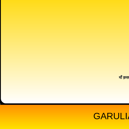
माँ क़स
GARULI