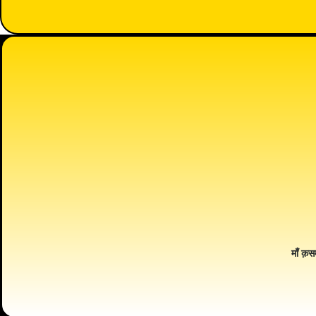
माँ क़स