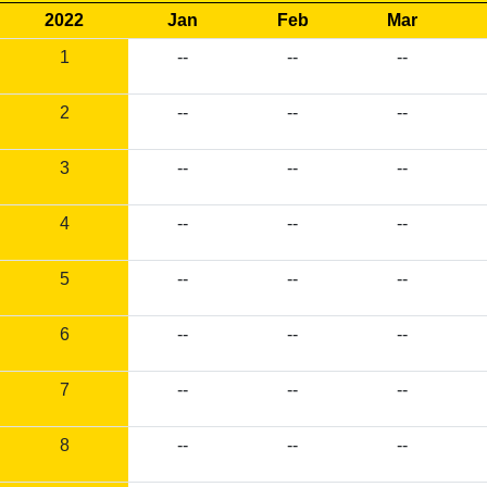
2022
Jan
Feb
Mar
1
--
--
--
2
--
--
--
3
--
--
--
4
--
--
--
5
--
--
--
6
--
--
--
7
--
--
--
8
--
--
--