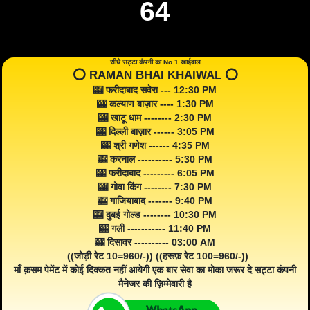
64
सीधे सट्टा कंपनी का No 1 खाईवाल
⭕️ RAMAN BHAI KHAIWAL ⭕️
🎰 फरीदाबाद सवेरा --- 12:30 PM
🎰 कल्याण बाज़ार ---- 1:30 PM
🎰 खाटू धाम -------- 2:30 PM
🎰 दिल्ली बाज़ार ------ 3:05 PM
🎰 श्री गणेश ------ 4:35 PM
🎰 करनाल ---------- 5:30 PM
🎰 फरीदाबाद --------- 6:05 PM
🎰 गोवा किंग -------- 7:30 PM
🎰 गाजियाबाद ------- 9:40 PM
🎰 दुबई गोल्ड -------- 10:30 PM
🎰 गली ----------- 11:40 PM
🎰 दिसावर ---------- 03:00 AM
((जोड़ी रेट 10=960/-)) ((हरूफ़ रेट 100=960/-))
माँ क़सम पेमेंट में कोई दिक्कत नहीं आयेगी एक बार सेवा का मोका जरूर दे सट्टा कंपनी
मैनेजर की ज़िम्मेवारी है