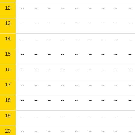
12
--
--
--
--
--
--
--
--
--
13
--
--
--
--
--
--
--
--
--
14
--
--
--
--
--
--
--
--
--
15
--
--
--
--
--
--
--
--
--
16
--
--
--
--
--
--
--
--
--
17
--
--
--
--
--
--
--
--
--
18
--
--
--
--
--
--
--
--
--
19
--
--
--
--
--
--
--
--
--
20
--
--
--
--
--
--
--
--
--