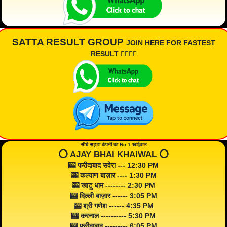
SATTA RESULT GROUP
JOIN HERE FOR FASTEST
RESULT 👇🏾👇🏾
सीधे सट्टा कंपनी का No 1 खाईवाल
⭕️ AJAY BHAI KHAIWAL ⭕️
🎰 फरीदाबाद सवेरा --- 12:30 PM
🎰 कल्याण बाज़ार ---- 1:30 PM
🎰 खाटू धाम -------- 2:30 PM
🎰 दिल्ली बाज़ार ------ 3:05 PM
🎰 श्री गणेश ------ 4:35 PM
🎰 करनाल ---------- 5:30 PM
🎰 फरीदाबाद --------- 6:05 PM