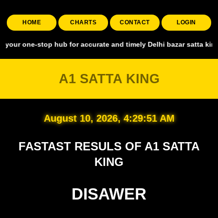
HOME
CHARTS
CONTACT
LOGIN
-stop hub for accurate and timely Delhi bazar satta king, covering a
A1 SATTA KING
August 10, 2026, 4:29:52 AM
FASTAST RESULS OF A1 SATTA
KING
DISAWER