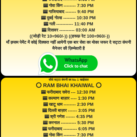
🎰 गोवा किंग -------- 7:30 PM
🎰 गाजियाबाद ------- 9:40 PM
🎰 दुबई गोल्ड -------- 10:30 PM
🎰 गली ----------- 11:40 PM
🎰 दिसावर ---------- 03:00 AM
((जोड़ी रेट 10=960/-)) ((हरूफ़ रेट 100=960/-))
माँ क़सम पेमेंट में कोई दिक्कत नहीं आयेगी एक बार सेवा का मोका जरूर दे सट्टा कंपनी
मैनेजर की ज़िम्मेवारी है
सीधे सट्टा कंपनी का No 1 खाईवाल
⭕️ RAM BHAI KHAIWAL ⭕️
🎰 फरीदाबाद सवेरा --- 12:30 PM
🎰 कल्याण बाज़ार ---- 1:30 PM
🎰 खाटू धाम -------- 2:30 PM
🎰 दिल्ली बाज़ार ------ 3:05 PM
🎰 श्री गणेश ------ 4:35 PM
🎰 करनाल ---------- 5:30 PM
🎰 फरीदाबाद --------- 6:05 PM
🎰 गोवा किंग -------- 7:30 PM