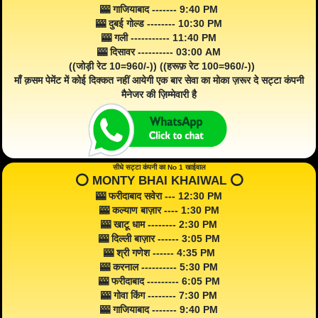
🎰 गाजियाबाद ------- 9:40 PM
🎰 दुबई गोल्ड -------- 10:30 PM
🎰 गली ----------- 11:40 PM
🎰 दिसावर ---------- 03:00 AM
((जोड़ी रेट 10=960/-)) ((हरूफ़ रेट 100=960/-))
माँ क़सम पेमेंट में कोई दिक्कत नहीं आयेगी एक बार सेवा का मोका ज़रूर दे सट्टा कंपनी
मैनेजर की ज़िम्मेवारी है
सीधे सट्टा कंपनी का No 1 खाईवाल
⭕️ MONTY BHAI KHAIWAL ⭕️
🎰 फरीदाबाद सवेरा --- 12:30 PM
🎰 कल्याण बाज़ार ---- 1:30 PM
🎰 खाटू धाम -------- 2:30 PM
🎰 दिल्ली बाज़ार ------ 3:05 PM
🎰 श्री गणेश ------ 4:35 PM
🎰 करनाल ---------- 5:30 PM
🎰 फरीदाबाद --------- 6:05 PM
🎰 गोवा किंग -------- 7:30 PM
🎰 गाजियाबाद ------- 9:40 PM