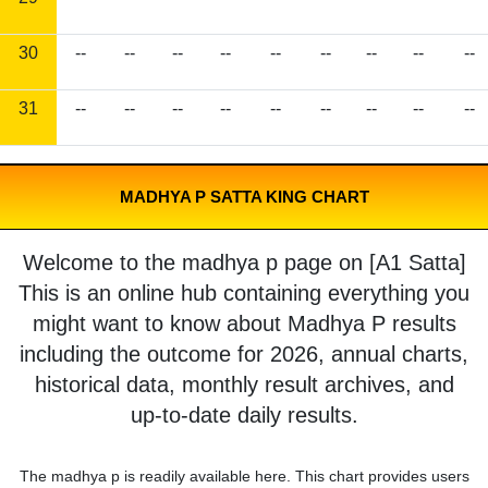
30
--
--
--
--
--
--
--
--
--
31
--
--
--
--
--
--
--
--
--
MADHYA P SATTA KING CHART
Welcome to the madhya p page on [A1 Satta]
This is an online hub containing everything you
might want to know about Madhya P results
including the outcome for 2026, annual charts,
historical data, monthly result archives, and
up-to-date daily results.
The madhya p is readily available here. This chart provides users