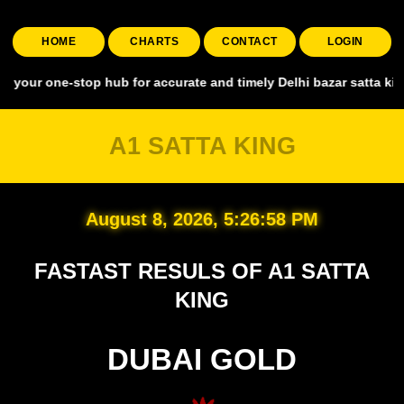
HOME
CHARTS
CONTACT
LOGIN
one-stop hub for accurate and timely Delhi bazar satta king, coverin
A1 SATTA KING
August 8, 2026, 5:26:58 PM
FASTAST RESULS OF A1 SATTA
KING
DUBAI GOLD