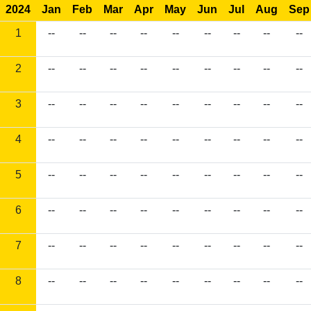
2024
Jan
Feb
Mar
Apr
May
Jun
Jul
Aug
Sep
1
--
--
--
--
--
--
--
--
--
2
--
--
--
--
--
--
--
--
--
3
--
--
--
--
--
--
--
--
--
4
--
--
--
--
--
--
--
--
--
5
--
--
--
--
--
--
--
--
--
6
--
--
--
--
--
--
--
--
--
7
--
--
--
--
--
--
--
--
--
8
--
--
--
--
--
--
--
--
--