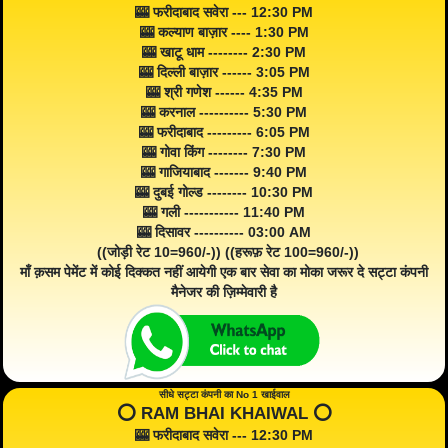
🎰 फरीदाबाद सवेरा --- 12:30 PM
🎰 कल्याण बाज़ार ---- 1:30 PM
🎰 खाटू धाम -------- 2:30 PM
🎰 दिल्ली बाज़ार ------ 3:05 PM
🎰 श्री गणेश ------ 4:35 PM
🎰 करनाल ---------- 5:30 PM
🎰 फरीदाबाद --------- 6:05 PM
🎰 गोवा किंग -------- 7:30 PM
🎰 गाजियाबाद ------- 9:40 PM
🎰 दुबई गोल्ड -------- 10:30 PM
🎰 गली ----------- 11:40 PM
🎰 दिसावर ---------- 03:00 AM
((जोड़ी रेट 10=960/-)) ((हरूफ़ रेट 100=960/-))
माँ क़सम पेमेंट में कोई दिक्कत नहीं आयेगी एक बार सेवा का मोका जरूर दे सट्टा कंपनी
मैनेजर की ज़िम्मेवारी है
सीधे सट्टा कंपनी का No 1 खाईवाल
⭕️ RAM BHAI KHAIWAL ⭕️
🎰 फरीदाबाद सवेरा --- 12:30 PM