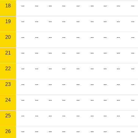
18
--
--
--
--
--
--
--
--
--
19
--
--
--
--
--
--
--
--
--
20
--
--
--
--
--
--
--
--
--
21
--
--
--
--
--
--
--
--
--
22
--
--
--
--
--
--
--
--
--
23
--
--
--
--
--
--
--
--
--
24
--
--
--
--
--
--
--
--
--
25
--
--
--
--
--
--
--
--
--
26
--
--
--
--
--
--
--
--
--