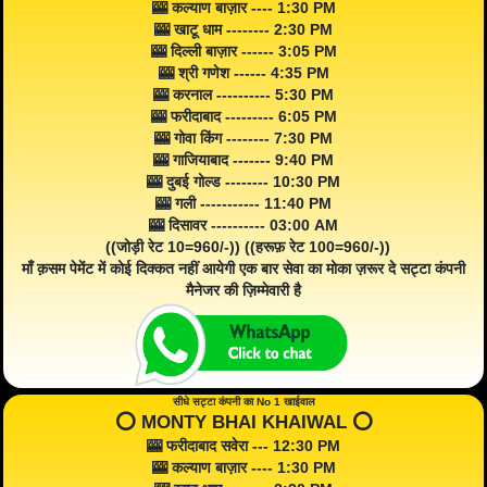
🎰 कल्याण बाज़ार ---- 1:30 PM
🎰 खाटू धाम -------- 2:30 PM
🎰 दिल्ली बाज़ार ------ 3:05 PM
🎰 श्री गणेश ------ 4:35 PM
🎰 करनाल ---------- 5:30 PM
🎰 फरीदाबाद --------- 6:05 PM
🎰 गोवा किंग -------- 7:30 PM
🎰 गाजियाबाद ------- 9:40 PM
🎰 दुबई गोल्ड -------- 10:30 PM
🎰 गली ----------- 11:40 PM
🎰 दिसावर ---------- 03:00 AM
((जोड़ी रेट 10=960/-)) ((हरूफ़ रेट 100=960/-))
माँ क़सम पेमेंट में कोई दिक्कत नहीं आयेगी एक बार सेवा का मोका ज़रूर दे सट्टा कंपनी
मैनेजर की ज़िम्मेवारी है
सीधे सट्टा कंपनी का No 1 खाईवाल
⭕️ MONTY BHAI KHAIWAL ⭕️
🎰 फरीदाबाद सवेरा --- 12:30 PM
🎰 कल्याण बाज़ार ---- 1:30 PM