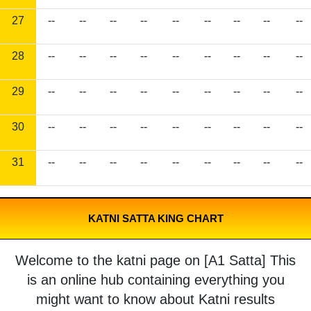
27
--
--
--
--
--
--
--
--
--
28
--
--
--
--
--
--
--
--
--
29
--
--
--
--
--
--
--
--
--
30
--
--
--
--
--
--
--
--
--
31
--
--
--
--
--
--
--
--
--
KATNI SATTA KING CHART
Welcome to the katni page on [A1 Satta] This
is an online hub containing everything you
might want to know about Katni results