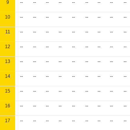
9
--
--
--
--
--
--
--
--
--
10
--
--
--
--
--
--
--
--
--
11
--
--
--
--
--
--
--
--
--
12
--
--
--
--
--
--
--
--
--
13
--
--
--
--
--
--
--
--
--
14
--
--
--
--
--
--
--
--
--
15
--
--
--
--
--
--
--
--
--
16
--
--
--
--
--
--
--
--
--
17
--
--
--
--
--
--
--
--
--