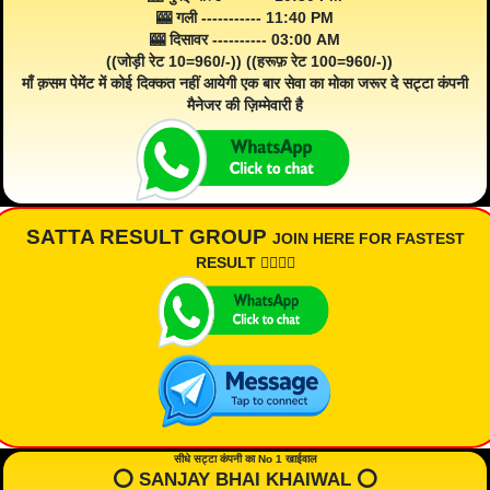
🎰 गली ----------- 11:40 PM
🎰 दिसावर ---------- 03:00 AM
((जोड़ी रेट 10=960/-)) ((हरूफ़ रेट 100=960/-))
माँ क़सम पेमेंट में कोई दिक्कत नहीं आयेगी एक बार सेवा का मोका जरूर दे सट्टा कंपनी
मैनेजर की ज़िम्मेवारी है
SATTA RESULT GROUP
JOIN HERE FOR FASTEST
RESULT 👇🏾👇🏾
सीधे सट्टा कंपनी का No 1 खाईवाल
⭕️ SANJAY BHAI KHAIWAL ⭕️