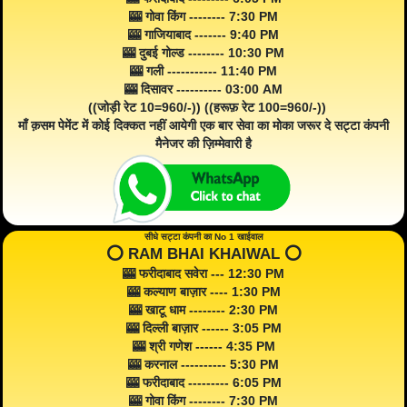
🎰 गोवा किंग -------- 7:30 PM
🎰 गाजियाबाद ------- 9:40 PM
🎰 दुबई गोल्ड -------- 10:30 PM
🎰 गली ----------- 11:40 PM
🎰 दिसावर ---------- 03:00 AM
((जोड़ी रेट 10=960/-)) ((हरूफ़ रेट 100=960/-))
माँ क़सम पेमेंट में कोई दिक्कत नहीं आयेगी एक बार सेवा का मोका जरूर दे सट्टा कंपनी
मैनेजर की ज़िम्मेवारी है
सीधे सट्टा कंपनी का No 1 खाईवाल
⭕️ RAM BHAI KHAIWAL ⭕️
🎰 फरीदाबाद सवेरा --- 12:30 PM
🎰 कल्याण बाज़ार ---- 1:30 PM
🎰 खाटू धाम -------- 2:30 PM
🎰 दिल्ली बाज़ार ------ 3:05 PM
🎰 श्री गणेश ------ 4:35 PM
🎰 करनाल ---------- 5:30 PM
🎰 फरीदाबाद --------- 6:05 PM
🎰 गोवा किंग -------- 7:30 PM