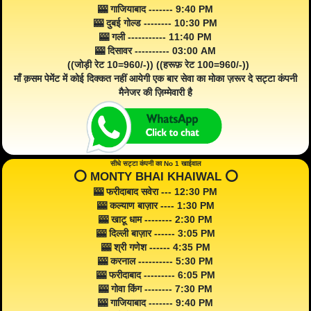
🎰 गाजियाबाद ------- 9:40 PM
🎰 दुबई गोल्ड -------- 10:30 PM
🎰 गली ----------- 11:40 PM
🎰 दिसावर ---------- 03:00 AM
((जोड़ी रेट 10=960/-)) ((हरूफ़ रेट 100=960/-))
माँ क़सम पेमेंट में कोई दिक्कत नहीं आयेगी एक बार सेवा का मोका ज़रूर दे सट्टा कंपनी
मैनेजर की ज़िम्मेवारी है
सीधे सट्टा कंपनी का No 1 खाईवाल
⭕️ MONTY BHAI KHAIWAL ⭕️
🎰 फरीदाबाद सवेरा --- 12:30 PM
🎰 कल्याण बाज़ार ---- 1:30 PM
🎰 खाटू धाम -------- 2:30 PM
🎰 दिल्ली बाज़ार ------ 3:05 PM
🎰 श्री गणेश ------ 4:35 PM
🎰 करनाल ---------- 5:30 PM
🎰 फरीदाबाद --------- 6:05 PM
🎰 गोवा किंग -------- 7:30 PM
🎰 गाजियाबाद ------- 9:40 PM