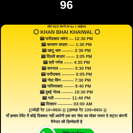
96
सीधे सट्टा कंपनी का No 1 खाईवाल
⭕️ KHAN BHAI KHAIWAL ⭕️
🎰 फरीदाबाद सवेरा --- 12:30 PM
🎰 कल्याण बाज़ार ---- 1:30 PM
🎰 खाटू धाम -------- 2:30 PM
🎰 दिल्ली बाज़ार ------ 3:05 PM
🎰 श्री गणेश ------ 4:35 PM
🎰 करनाल ---------- 5:30 PM
🎰 फरीदाबाद --------- 6:05 PM
🎰 गोवा किंग -------- 7:30 PM
🎰 गाजियाबाद ------- 9:40 PM
🎰 दुबई गोल्ड -------- 10:30 PM
🎰 गली ----------- 11:40 PM
🎰 दिसावर ---------- 03:00 AM
((जोड़ी रेट 10=960/-)) ((हरूफ़ रेट 100=960/-))
माँ क़सम पेमेंट में कोई दिक्कत नहीं आयेगी एक बार सेवा का मोका जरूर दे सट्टा कंपनी
मैनेजर की ज़िम्मेवारी है