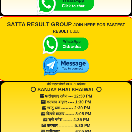
SATTA RESULT GROUP
JOIN HERE FOR FASTEST
RESULT 👇🏾👇🏾
सीधे सट्टा कंपनी का No 1 खाईवाल
⭕️ SANJAY BHAI KHAIWAL ⭕️
🎰 फरीदाबाद सवेरा --- 12:30 PM
🎰 कल्याण बाज़ार ---- 1:30 PM
🎰 खाटू धाम -------- 2:30 PM
🎰 दिल्ली बाज़ार ------ 3:05 PM
🎰 श्री गणेश ------ 4:35 PM
🎰 करनाल ---------- 5:30 PM
🎰 फरीदाबाद --------- 6:05 PM