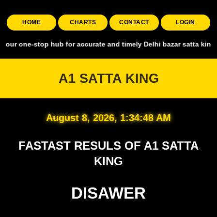
HOME
CHARTS
CONTACT
LOGIN
stop hub for accurate and timely Delhi bazar satta king, covering al
A1 SATTA KING
August 8, 2026, 1:34:49 AM
FASTAST RESULS OF A1 SATTA
KING
DISAWER