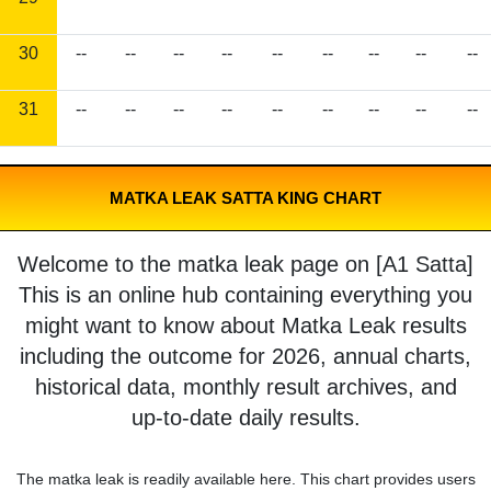
30
--
--
--
--
--
--
--
--
--
31
--
--
--
--
--
--
--
--
--
MATKA LEAK SATTA KING CHART
Welcome to the matka leak page on [A1 Satta]
This is an online hub containing everything you
might want to know about Matka Leak results
including the outcome for 2026, annual charts,
historical data, monthly result archives, and
up-to-date daily results.
The matka leak is readily available here. This chart provides users