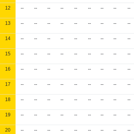
12
--
--
--
--
--
--
--
--
--
13
--
--
--
--
--
--
--
--
--
14
--
--
--
--
--
--
--
--
--
15
--
--
--
--
--
--
--
--
--
16
--
--
--
--
--
--
--
--
--
17
--
--
--
--
--
--
--
--
--
18
--
--
--
--
--
--
--
--
--
19
--
--
--
--
--
--
--
--
--
20
--
--
--
--
--
--
--
--
--