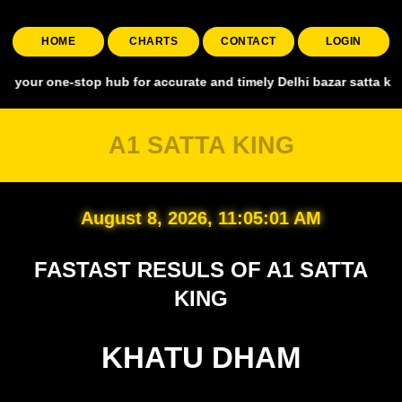
HOME
CHARTS
CONTACT
LOGIN
-stop hub for accurate and timely Delhi bazar satta king, covering 
A1 SATTA KING
August 8, 2026, 11:05:02 AM
FASTAST RESULS OF A1 SATTA
KING
KHATU DHAM