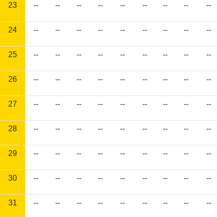
23
--
--
--
--
--
--
--
--
--
24
--
--
--
--
--
--
--
--
--
25
--
--
--
--
--
--
--
--
--
26
--
--
--
--
--
--
--
--
--
27
--
--
--
--
--
--
--
--
--
28
--
--
--
--
--
--
--
--
--
29
--
--
--
--
--
--
--
--
--
30
--
--
--
--
--
--
--
--
--
31
--
--
--
--
--
--
--
--
--