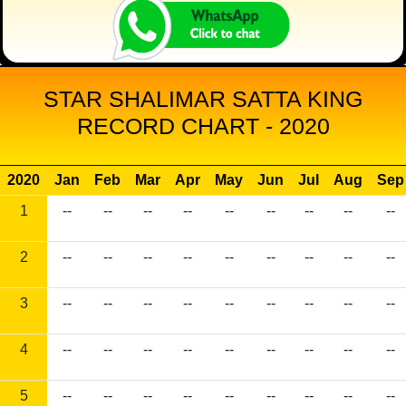
STAR SHALIMAR SATTA KING
RECORD CHART - 2020
2020
Jan
Feb
Mar
Apr
May
Jun
Jul
Aug
Sep
1
--
--
--
--
--
--
--
--
--
2
--
--
--
--
--
--
--
--
--
3
--
--
--
--
--
--
--
--
--
4
--
--
--
--
--
--
--
--
--
5
--
--
--
--
--
--
--
--
--