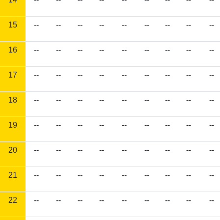
15
--
--
--
--
--
--
--
--
--
16
--
--
--
--
--
--
--
--
--
17
--
--
--
--
--
--
--
--
--
18
--
--
--
--
--
--
--
--
--
19
--
--
--
--
--
--
--
--
--
20
--
--
--
--
--
--
--
--
--
21
--
--
--
--
--
--
--
--
--
22
--
--
--
--
--
--
--
--
--