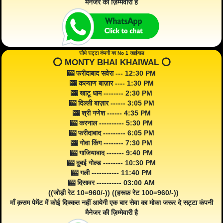
मैनेजर की ज़िम्मेवारी है
सीधे सट्टा कंपनी का No 1 खाईवाल
⭕️ MONTY BHAI KHAIWAL ⭕️
🎰 फरीदाबाद सवेरा --- 12:30 PM
🎰 कल्याण बाज़ार ---- 1:30 PM
🎰 खाटू धाम -------- 2:30 PM
🎰 दिल्ली बाज़ार ------ 3:05 PM
🎰 श्री गणेश ------ 4:35 PM
🎰 करनाल ---------- 5:30 PM
🎰 फरीदाबाद --------- 6:05 PM
🎰 गोवा किंग -------- 7:30 PM
🎰 गाजियाबाद ------- 9:40 PM
🎰 दुबई गोल्ड -------- 10:30 PM
🎰 गली ----------- 11:40 PM
🎰 दिसावर ---------- 03:00 AM
((जोड़ी रेट 10=960/-)) ((हरूफ़ रेट 100=960/-))
माँ क़सम पेमेंट में कोई दिक्कत नहीं आयेगी एक बार सेवा का मोका जरूर दे सट्टा कंपनी
मैनेजर की ज़िम्मेवारी है