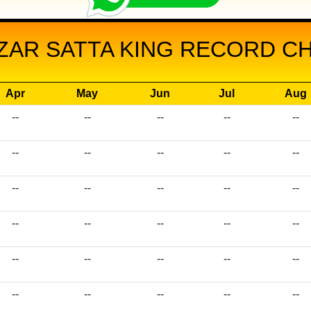
ZAR SATTA KING RECORD CHA
Apr
May
Jun
Jul
Aug
--
--
--
--
--
--
--
--
--
--
--
--
--
--
--
--
--
--
--
--
--
--
--
--
--
--
--
--
--
--