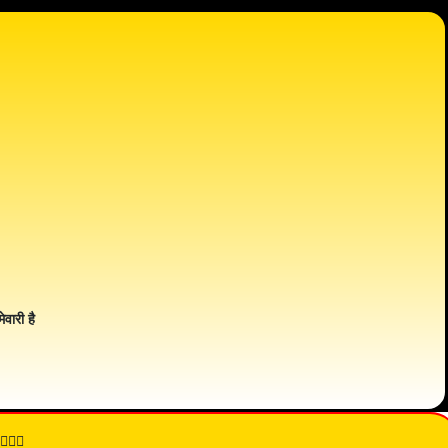
ेवारी है
👇🏾