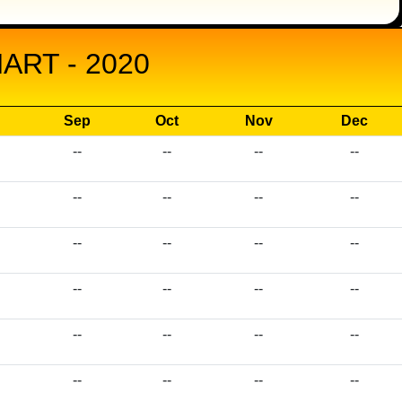
RT - 2020
Sep
Oct
Nov
Dec
--
--
--
--
--
--
--
--
--
--
--
--
--
--
--
--
--
--
--
--
--
--
--
--