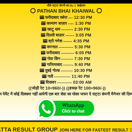
सीधे सट्टा कंपनी का No 1 खाईवाल
⭕️ PATHAN BHAI KHAIWAL ⭕️
🎰 फरीदाबाद सवेरा --- 12:30 PM
🎰 कल्याण बाज़ार ---- 1:30 PM
🎰 खाटू धाम -------- 2:30 PM
🎰 दिल्ली बाज़ार ------ 3:05 PM
🎰 श्री गणेश ------ 4:35 PM
🎰 करनाल ---------- 5:30 PM
🎰 फरीदाबाद --------- 6:05 PM
🎰 गोवा किंग -------- 7:30 PM
🎰 गाजियाबाद ------- 9:40 PM
🎰 दुबई गोल्ड -------- 10:30 PM
🎰 गली ----------- 11:40 PM
🎰 दिसावर ---------- 03:00 AM
((जोड़ी रेट 10=960/-)) ((हरूफ़ रेट 100=960/-))
म पेमेंट में कोई दिक्कत नहीं आयेगी एक बार सेवा का मोका जरूर दे सट्टा कंपनी मैनेजर की ज़िम्म
ATTA RESULT GROUP
JOIN HERE FOR FASTEST RESULT 👇🏾