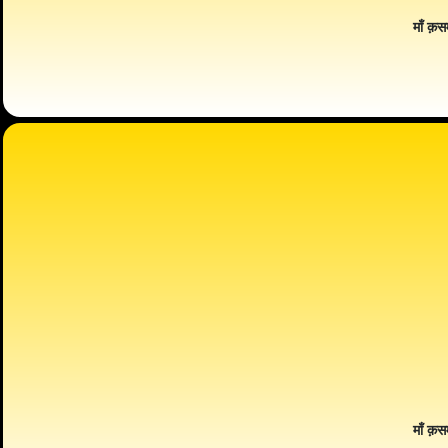
माँ क़स
माँ क़स