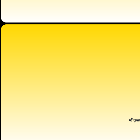
माँ क़स