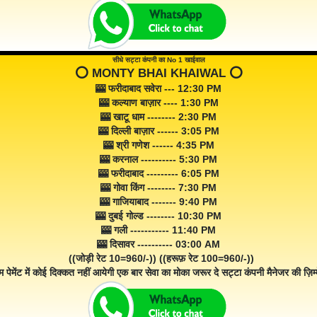
सीधे सट्टा कंपनी का No 1 खाईवाल
⭕️ MONTY BHAI KHAIWAL ⭕️
🎰 फरीदाबाद सवेरा --- 12:30 PM
🎰 कल्याण बाज़ार ---- 1:30 PM
🎰 खाटू धाम -------- 2:30 PM
🎰 दिल्ली बाज़ार ------ 3:05 PM
🎰 श्री गणेश ------ 4:35 PM
🎰 करनाल ---------- 5:30 PM
🎰 फरीदाबाद --------- 6:05 PM
🎰 गोवा किंग -------- 7:30 PM
🎰 गाजियाबाद ------- 9:40 PM
🎰 दुबई गोल्ड -------- 10:30 PM
🎰 गली ----------- 11:40 PM
🎰 दिसावर ---------- 03:00 AM
((जोड़ी रेट 10=960/-)) ((हरूफ़ रेट 100=960/-))
म पेमेंट में कोई दिक्कत नहीं आयेगी एक बार सेवा का मोका जरूर दे सट्टा कंपनी मैनेजर की ज़िम्म