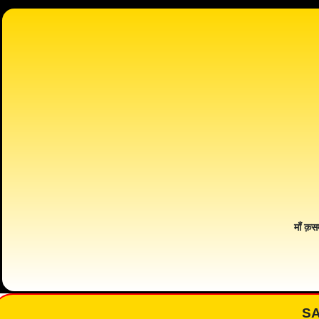
माँ क़स
S