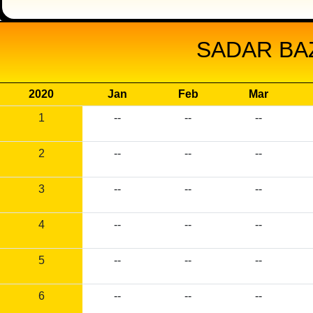
SADAR BA
2020
Jan
Feb
Mar
1
--
--
--
2
--
--
--
3
--
--
--
4
--
--
--
5
--
--
--
6
--
--
--