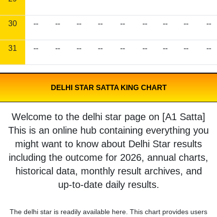
30
--
--
--
--
--
--
--
--
--
31
--
--
--
--
--
--
--
--
--
DELHI STAR SATTA KING CHART
Welcome to the delhi star page on [A1 Satta]
This is an online hub containing everything you
might want to know about Delhi Star results
including the outcome for 2026, annual charts,
historical data, monthly result archives, and
up-to-date daily results.
The delhi star is readily available here. This chart provides users