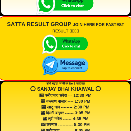
SATTA RESULT GROUP
JOIN HERE FOR FASTEST
RESULT 👇🏾👇🏾
सीधे सट्टा कंपनी का No 1 खाईवाल
⭕️ SANJAY BHAI KHAIWAL ⭕️
🎰 फरीदाबाद सवेरा --- 12:30 PM
🎰 कल्याण बाज़ार ---- 1:30 PM
🎰 खाटू धाम -------- 2:30 PM
🎰 दिल्ली बाज़ार ------ 3:05 PM
🎰 श्री गणेश ------ 4:35 PM
🎰 करनाल ---------- 5:30 PM
🎰 फरीदाबाद --------- 6:05 PM