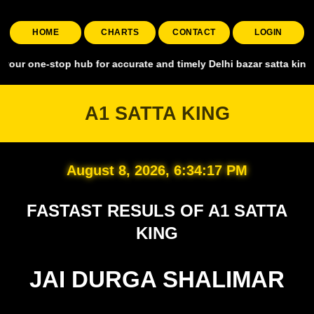
HOME
CHARTS
CONTACT
LOGIN
stop hub for accurate and timely Delhi bazar satta king, covering al
A1 SATTA KING
August 8, 2026, 6:34:18 PM
FASTAST RESULS OF A1 SATTA
KING
JAI DURGA SHALIMAR