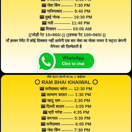
🎰 गोवा किंग -------- 7:30 PM
🎰 गाजियाबाद ------- 9:40 PM
🎰 दुबई गोल्ड -------- 10:30 PM
🎰 गली ----------- 11:40 PM
🎰 दिसावर ---------- 03:00 AM
((जोड़ी रेट 10=960/-)) ((हरूफ़ रेट 100=960/-))
माँ क़सम पेमेंट में कोई दिक्कत नहीं आयेगी एक बार सेवा का मोका जरूर दे सट्टा कंपनी
मैनेजर की ज़िम्मेवारी है
सीधे सट्टा कंपनी का No 1 खाईवाल
⭕️ RAM BHAI KHAIWAL ⭕️
🎰 फरीदाबाद सवेरा --- 12:30 PM
🎰 कल्याण बाज़ार ---- 1:30 PM
🎰 खाटू धाम -------- 2:30 PM
🎰 दिल्ली बाज़ार ------ 3:05 PM
🎰 श्री गणेश ------ 4:35 PM
🎰 करनाल ---------- 5:30 PM
🎰 फरीदाबाद --------- 6:05 PM
🎰 गोवा किंग -------- 7:30 PM