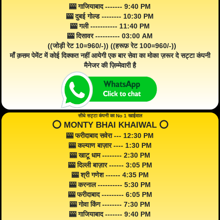
🎰 गाजियाबाद ------- 9:40 PM
🎰 दुबई गोल्ड -------- 10:30 PM
🎰 गली ----------- 11:40 PM
🎰 दिसावर ---------- 03:00 AM
((जोड़ी रेट 10=960/-)) ((हरूफ़ रेट 100=960/-))
माँ क़सम पेमेंट में कोई दिक्कत नहीं आयेगी एक बार सेवा का मोका ज़रूर दे सट्टा कंपनी
मैनेजर की ज़िम्मेवारी है
सीधे सट्टा कंपनी का No 1 खाईवाल
⭕️ MONTY BHAI KHAIWAL ⭕️
🎰 फरीदाबाद सवेरा --- 12:30 PM
🎰 कल्याण बाज़ार ---- 1:30 PM
🎰 खाटू धाम -------- 2:30 PM
🎰 दिल्ली बाज़ार ------ 3:05 PM
🎰 श्री गणेश ------ 4:35 PM
🎰 करनाल ---------- 5:30 PM
🎰 फरीदाबाद --------- 6:05 PM
🎰 गोवा किंग -------- 7:30 PM
🎰 गाजियाबाद ------- 9:40 PM