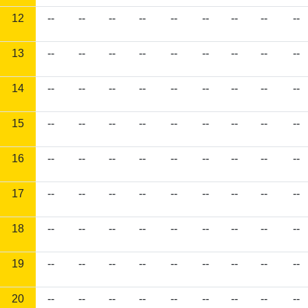
12
--
--
--
--
--
--
--
--
--
13
--
--
--
--
--
--
--
--
--
14
--
--
--
--
--
--
--
--
--
15
--
--
--
--
--
--
--
--
--
16
--
--
--
--
--
--
--
--
--
17
--
--
--
--
--
--
--
--
--
18
--
--
--
--
--
--
--
--
--
19
--
--
--
--
--
--
--
--
--
20
--
--
--
--
--
--
--
--
--