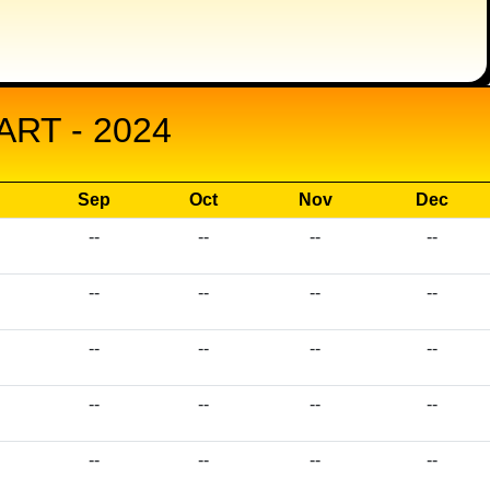
RT - 2024
Sep
Oct
Nov
Dec
--
--
--
--
--
--
--
--
--
--
--
--
--
--
--
--
--
--
--
--