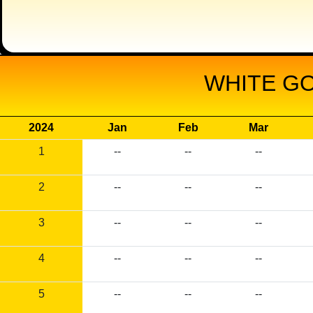
WHITE GO
2024
Jan
Feb
Mar
1
--
--
--
2
--
--
--
3
--
--
--
4
--
--
--
5
--
--
--