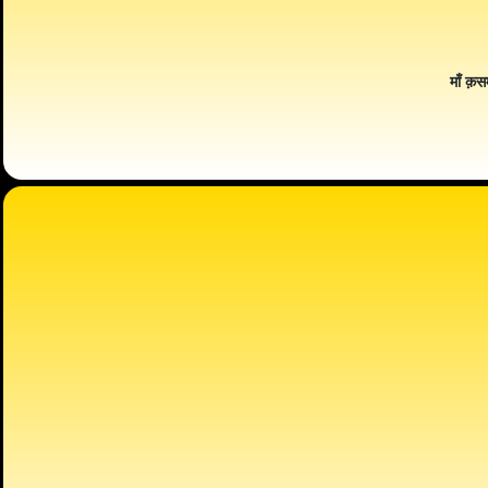
माँ क़स