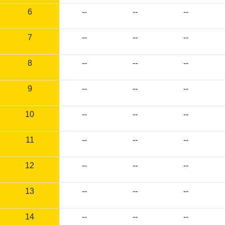
6
--
--
--
7
--
--
--
8
--
--
--
9
--
--
--
10
--
--
--
11
--
--
--
12
--
--
--
13
--
--
--
14
--
--
--