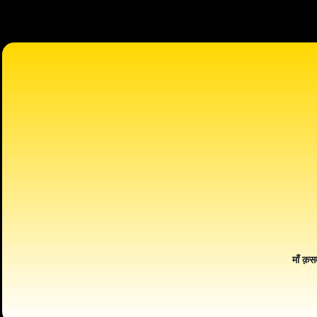
माँ क़स