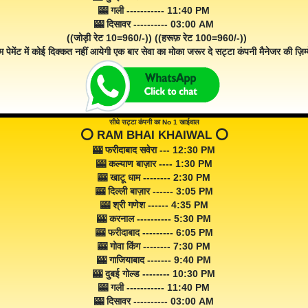
🎰 गली ----------- 11:40 PM
🎰 दिसावर ---------- 03:00 AM
((जोड़ी रेट 10=960/-)) ((हरूफ़ रेट 100=960/-))
म पेमेंट में कोई दिक्कत नहीं आयेगी एक बार सेवा का मोका जरूर दे सट्टा कंपनी मैनेजर की ज़िम्म
सीधे सट्टा कंपनी का No 1 खाईवाल
⭕️ RAM BHAI KHAIWAL ⭕️
🎰 फरीदाबाद सवेरा --- 12:30 PM
🎰 कल्याण बाज़ार ---- 1:30 PM
🎰 खाटू धाम -------- 2:30 PM
🎰 दिल्ली बाज़ार ------ 3:05 PM
🎰 श्री गणेश ------ 4:35 PM
🎰 करनाल ---------- 5:30 PM
🎰 फरीदाबाद --------- 6:05 PM
🎰 गोवा किंग -------- 7:30 PM
🎰 गाजियाबाद ------- 9:40 PM
🎰 दुबई गोल्ड -------- 10:30 PM
🎰 गली ----------- 11:40 PM
🎰 दिसावर ---------- 03:00 AM