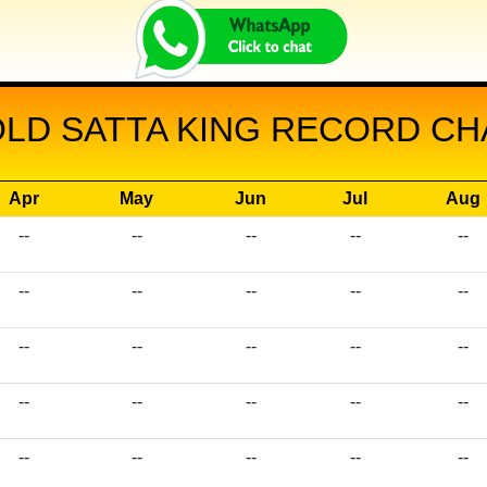
LD SATTA KING RECORD CHA
Apr
May
Jun
Jul
Aug
--
--
--
--
--
--
--
--
--
--
--
--
--
--
--
--
--
--
--
--
--
--
--
--
--