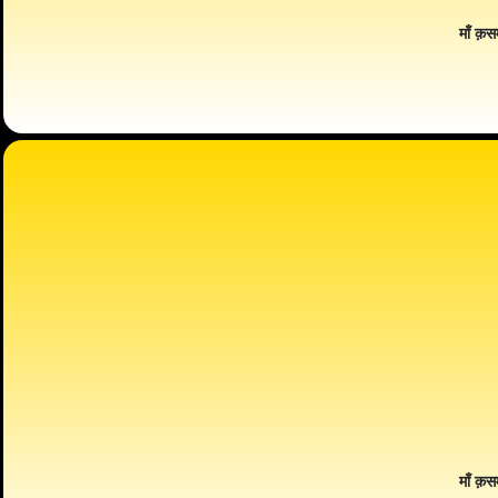
माँ क़स
माँ क़स