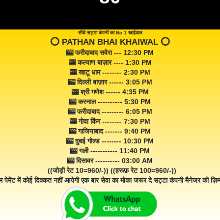
सीधे सट्टा कंपनी का No 1 खाईवाल
⭕️ PATHAN BHAI KHAIWAL ⭕️
🎰 फरीदाबाद सवेरा --- 12:30 PM
🎰 कल्याण बाज़ार ---- 1:30 PM
🎰 खाटू धाम -------- 2:30 PM
🎰 दिल्ली बाज़ार ------ 3:05 PM
🎰 श्री गणेश ------ 4:35 PM
🎰 करनाल ---------- 5:30 PM
🎰 फरीदाबाद --------- 6:05 PM
🎰 गोवा किंग -------- 7:30 PM
🎰 गाजियाबाद ------- 9:40 PM
🎰 दुबई गोल्ड -------- 10:30 PM
🎰 गली ----------- 11:40 PM
🎰 दिसावर ---------- 03:00 AM
((जोड़ी रेट 10=960/-)) ((हरूफ़ रेट 100=960/-))
म पेमेंट में कोई दिक्कत नहीं आयेगी एक बार सेवा का मोका जरूर दे सट्टा कंपनी मैनेजर की ज़िम्म