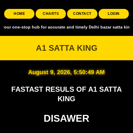
HOME
CHARTS
CONTACT
LOGIN
stop hub for accurate and timely Delhi bazar satta king, covering a
A1 SATTA KING
August 9, 2026, 5:50:50 AM
FASTAST RESULS OF A1 SATTA
KING
DISAWER