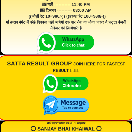
🎰 गली ----------- 11:40 PM
🎰 दिसावर ---------- 03:00 AM
((जोड़ी रेट 10=960/-)) ((हरूफ़ रेट 100=960/-))
माँ क़सम पेमेंट में कोई दिक्कत नहीं आयेगी एक बार सेवा का मोका जरूर दे सट्टा कंपनी
मैनेजर की ज़िम्मेवारी है
SATTA RESULT GROUP
JOIN HERE FOR FASTEST
RESULT 👇🏾👇🏾
सीधे सट्टा कंपनी का No 1 खाईवाल
⭕️ SANJAY BHAI KHAIWAL ⭕️