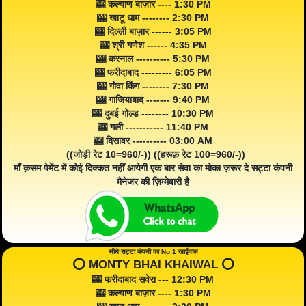
🎰 कल्याण बाज़ार ---- 1:30 PM
🎰 खाटू धाम -------- 2:30 PM
🎰 दिल्ली बाज़ार ------ 3:05 PM
🎰 श्री गणेश ------ 4:35 PM
🎰 करनाल ---------- 5:30 PM
🎰 फरीदाबाद --------- 6:05 PM
🎰 गोवा किंग -------- 7:30 PM
🎰 गाजियाबाद ------- 9:40 PM
🎰 दुबई गोल्ड -------- 10:30 PM
🎰 गली ----------- 11:40 PM
🎰 दिसावर ---------- 03:00 AM
((जोड़ी रेट 10=960/-)) ((हरूफ़ रेट 100=960/-))
माँ क़सम पेमेंट में कोई दिक्कत नहीं आयेगी एक बार सेवा का मोका ज़रूर दे सट्टा कंपनी
मैनेजर की ज़िम्मेवारी है
सीधे सट्टा कंपनी का No 1 खाईवाल
⭕️ MONTY BHAI KHAIWAL ⭕️
🎰 फरीदाबाद सवेरा --- 12:30 PM
🎰 कल्याण बाज़ार ---- 1:30 PM