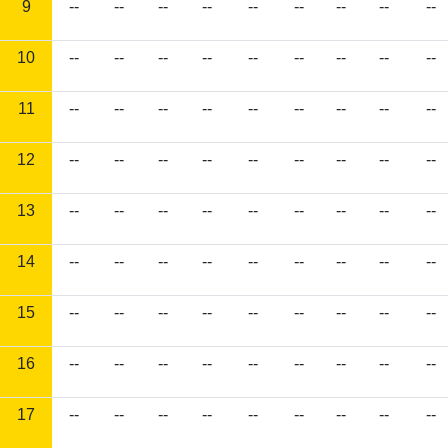
9
--
--
--
--
--
--
--
--
--
10
--
--
--
--
--
--
--
--
--
11
--
--
--
--
--
--
--
--
--
12
--
--
--
--
--
--
--
--
--
13
--
--
--
--
--
--
--
--
--
14
--
--
--
--
--
--
--
--
--
15
--
--
--
--
--
--
--
--
--
16
--
--
--
--
--
--
--
--
--
17
--
--
--
--
--
--
--
--
--