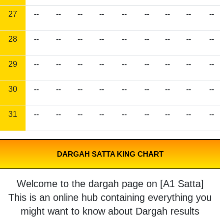
27
--
--
--
--
--
--
--
--
--
28
--
--
--
--
--
--
--
--
--
29
--
--
--
--
--
--
--
--
--
30
--
--
--
--
--
--
--
--
--
31
--
--
--
--
--
--
--
--
--
DARGAH SATTA KING CHART
Welcome to the dargah page on [A1 Satta]
This is an online hub containing everything you
might want to know about Dargah results