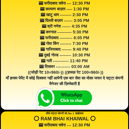
🎰 फरीदाबाद सवेरा --- 12:30 PM
🎰 कल्याण बाज़ार ---- 1:30 PM
🎰 खाटू धाम -------- 2:30 PM
🎰 दिल्ली बाज़ार ------ 3:05 PM
🎰 श्री गणेश ------ 4:35 PM
🎰 करनाल ---------- 5:30 PM
🎰 फरीदाबाद --------- 6:05 PM
🎰 गोवा किंग -------- 7:30 PM
🎰 गाजियाबाद ------- 9:40 PM
🎰 दुबई गोल्ड -------- 10:30 PM
🎰 गली ----------- 11:40 PM
🎰 दिसावर ---------- 03:00 AM
((जोड़ी रेट 10=960/-)) ((हरूफ़ रेट 100=960/-))
माँ क़सम पेमेंट में कोई दिक्कत नहीं आयेगी एक बार सेवा का मोका जरूर दे सट्टा कंपनी
मैनेजर की ज़िम्मेवारी है
सीधे सट्टा कंपनी का No 1 खाईवाल
⭕️ RAM BHAI KHAIWAL ⭕️
🎰 फरीदाबाद सवेरा --- 12:30 PM