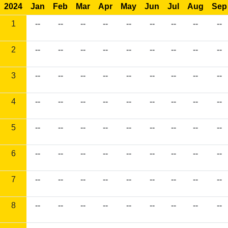
2024
Jan
Feb
Mar
Apr
May
Jun
Jul
Aug
Sep
1
--
--
--
--
--
--
--
--
--
2
--
--
--
--
--
--
--
--
--
3
--
--
--
--
--
--
--
--
--
4
--
--
--
--
--
--
--
--
--
5
--
--
--
--
--
--
--
--
--
6
--
--
--
--
--
--
--
--
--
7
--
--
--
--
--
--
--
--
--
8
--
--
--
--
--
--
--
--
--