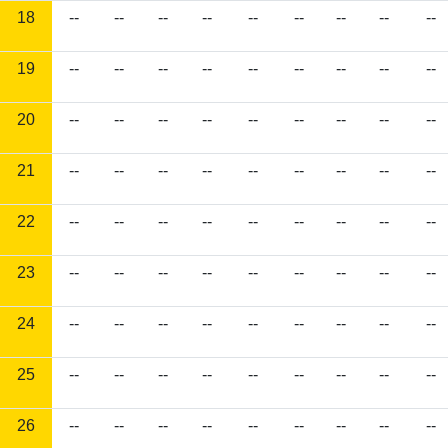
18
--
--
--
--
--
--
--
--
--
19
--
--
--
--
--
--
--
--
--
20
--
--
--
--
--
--
--
--
--
21
--
--
--
--
--
--
--
--
--
22
--
--
--
--
--
--
--
--
--
23
--
--
--
--
--
--
--
--
--
24
--
--
--
--
--
--
--
--
--
25
--
--
--
--
--
--
--
--
--
26
--
--
--
--
--
--
--
--
--