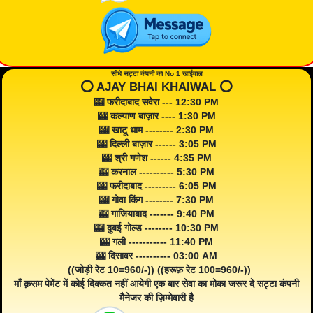
सीधे सट्टा कंपनी का No 1 खाईवाल
⭕️ AJAY BHAI KHAIWAL ⭕️
🎰 फरीदाबाद सवेरा --- 12:30 PM
🎰 कल्याण बाज़ार ---- 1:30 PM
🎰 खाटू धाम -------- 2:30 PM
🎰 दिल्ली बाज़ार ------ 3:05 PM
🎰 श्री गणेश ------ 4:35 PM
🎰 करनाल ---------- 5:30 PM
🎰 फरीदाबाद --------- 6:05 PM
🎰 गोवा किंग -------- 7:30 PM
🎰 गाजियाबाद ------- 9:40 PM
🎰 दुबई गोल्ड -------- 10:30 PM
🎰 गली ----------- 11:40 PM
🎰 दिसावर ---------- 03:00 AM
((जोड़ी रेट 10=960/-)) ((हरूफ़ रेट 100=960/-))
माँ क़सम पेमेंट में कोई दिक्कत नहीं आयेगी एक बार सेवा का मोका जरूर दे सट्टा कंपनी
मैनेजर की ज़िम्मेवारी है