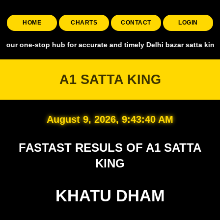
HOME
CHARTS
CONTACT
LOGIN
stop hub for accurate and timely Delhi bazar satta king, covering al
A1 SATTA KING
August 9, 2026, 9:43:41 AM
FASTAST RESULS OF A1 SATTA
KING
KHATU DHAM