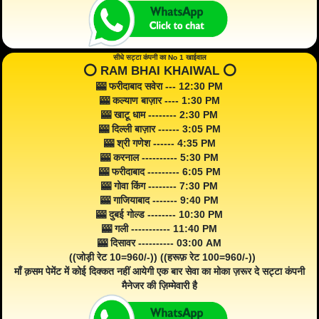
सीधे सट्टा कंपनी का No 1 खाईवाल
⭕️ RAM BHAI KHAIWAL ⭕️
🎰 फरीदाबाद सवेरा --- 12:30 PM
🎰 कल्याण बाज़ार ---- 1:30 PM
🎰 खाटू धाम -------- 2:30 PM
🎰 दिल्ली बाज़ार ------ 3:05 PM
🎰 श्री गणेश ------ 4:35 PM
🎰 करनाल ---------- 5:30 PM
🎰 फरीदाबाद --------- 6:05 PM
🎰 गोवा किंग -------- 7:30 PM
🎰 गाजियाबाद ------- 9:40 PM
🎰 दुबई गोल्ड -------- 10:30 PM
🎰 गली ----------- 11:40 PM
🎰 दिसावर ---------- 03:00 AM
((जोड़ी रेट 10=960/-)) ((हरूफ़ रेट 100=960/-))
माँ क़सम पेमेंट में कोई दिक्कत नहीं आयेगी एक बार सेवा का मोका ज़रूर दे सट्टा कंपनी
मैनेजर की ज़िम्मेवारी है