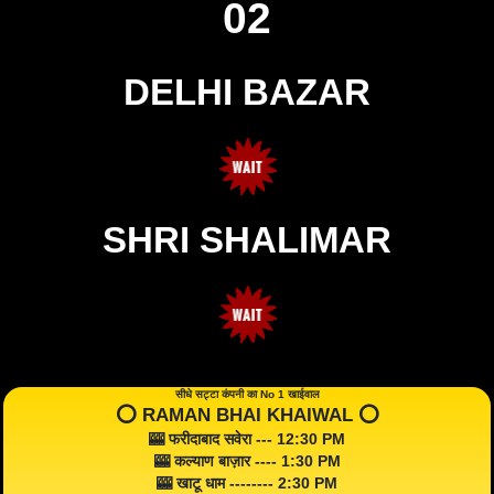
02
DELHI BAZAR
SHRI SHALIMAR
सीधे सट्टा कंपनी का No 1 खाईवाल
⭕️ RAMAN BHAI KHAIWAL ⭕️
🎰 फरीदाबाद सवेरा --- 12:30 PM
🎰 कल्याण बाज़ार ---- 1:30 PM
🎰 खाटू धाम -------- 2:30 PM