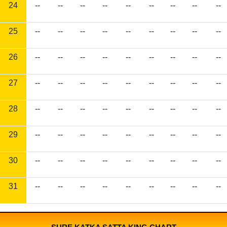
24
--
--
--
--
--
--
--
--
--
25
--
--
--
--
--
--
--
--
--
26
--
--
--
--
--
--
--
--
--
27
--
--
--
--
--
--
--
--
--
28
--
--
--
--
--
--
--
--
--
29
--
--
--
--
--
--
--
--
--
30
--
--
--
--
--
--
--
--
--
31
--
--
--
--
--
--
--
--
--