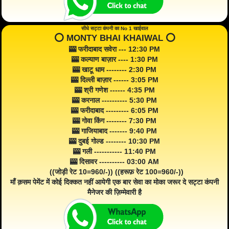
सीधे सट्टा कंपनी का No 1 खाईवाल
⭕️ MONTY BHAI KHAIWAL ⭕️
🎰 फरीदाबाद सवेरा --- 12:30 PM
🎰 कल्याण बाज़ार ---- 1:30 PM
🎰 खाटू धाम -------- 2:30 PM
🎰 दिल्ली बाज़ार ------ 3:05 PM
🎰 श्री गणेश ------ 4:35 PM
🎰 करनाल ---------- 5:30 PM
🎰 फरीदाबाद --------- 6:05 PM
🎰 गोवा किंग -------- 7:30 PM
🎰 गाजियाबाद ------- 9:40 PM
🎰 दुबई गोल्ड -------- 10:30 PM
🎰 गली ----------- 11:40 PM
🎰 दिसावर ---------- 03:00 AM
((जोड़ी रेट 10=960/-)) ((हरूफ़ रेट 100=960/-))
माँ क़सम पेमेंट में कोई दिक्कत नहीं आयेगी एक बार सेवा का मोका जरूर दे सट्टा कंपनी
मैनेजर की ज़िम्मेवारी है