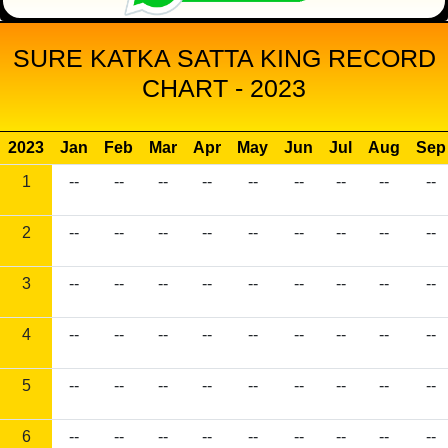
SURE KATKA SATTA KING RECORD
CHART - 2023
2023
Jan
Feb
Mar
Apr
May
Jun
Jul
Aug
Sep
1
--
--
--
--
--
--
--
--
--
2
--
--
--
--
--
--
--
--
--
3
--
--
--
--
--
--
--
--
--
4
--
--
--
--
--
--
--
--
--
5
--
--
--
--
--
--
--
--
--
6
--
--
--
--
--
--
--
--
--