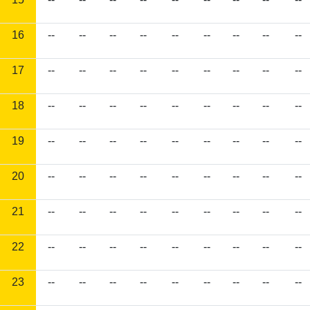
16
--
--
--
--
--
--
--
--
--
17
--
--
--
--
--
--
--
--
--
18
--
--
--
--
--
--
--
--
--
19
--
--
--
--
--
--
--
--
--
20
--
--
--
--
--
--
--
--
--
21
--
--
--
--
--
--
--
--
--
22
--
--
--
--
--
--
--
--
--
23
--
--
--
--
--
--
--
--
--