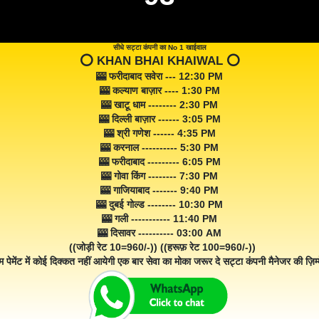
सीधे सट्टा कंपनी का No 1 खाईवाल
⭕️ KHAN BHAI KHAIWAL ⭕️
🎰 फरीदाबाद सवेरा --- 12:30 PM
🎰 कल्याण बाज़ार ---- 1:30 PM
🎰 खाटू धाम -------- 2:30 PM
🎰 दिल्ली बाज़ार ------ 3:05 PM
🎰 श्री गणेश ------ 4:35 PM
🎰 करनाल ---------- 5:30 PM
🎰 फरीदाबाद --------- 6:05 PM
🎰 गोवा किंग -------- 7:30 PM
🎰 गाजियाबाद ------- 9:40 PM
🎰 दुबई गोल्ड -------- 10:30 PM
🎰 गली ----------- 11:40 PM
🎰 दिसावर ---------- 03:00 AM
((जोड़ी रेट 10=960/-)) ((हरूफ़ रेट 100=960/-))
म पेमेंट में कोई दिक्कत नहीं आयेगी एक बार सेवा का मोका जरूर दे सट्टा कंपनी मैनेजर की ज़िम्म