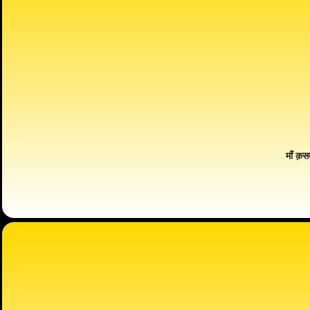
माँ क़स