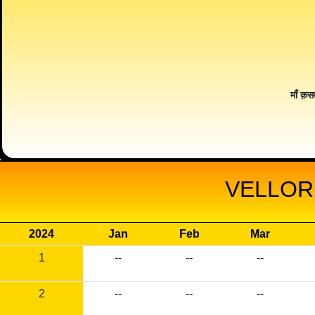
माँ क़स
VELLOR
2024
Jan
Feb
Mar
1
--
--
--
2
--
--
--