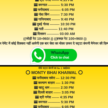
🎰 श्री गणेश ------ 4:35 PM
🎰 करनाल ---------- 5:30 PM
🎰 फरीदाबाद --------- 6:05 PM
🎰 गोवा किंग -------- 7:30 PM
🎰 गाजियाबाद ------- 9:40 PM
🎰 दुबई गोल्ड -------- 10:30 PM
🎰 गली ----------- 11:40 PM
🎰 दिसावर ---------- 03:00 AM
((जोड़ी रेट 10=960/-)) ((हरूफ़ रेट 100=960/-))
म पेमेंट में कोई दिक्कत नहीं आयेगी एक बार सेवा का मोका ज़रूर दे सट्टा कंपनी मैनेजर की ज़िम्म
सीधे सट्टा कंपनी का No 1 खाईवाल
⭕️ MONTY BHAI KHAIWAL ⭕️
🎰 फरीदाबाद सवेरा --- 12:30 PM
🎰 कल्याण बाज़ार ---- 1:30 PM
🎰 खाटू धाम -------- 2:30 PM
🎰 दिल्ली बाज़ार ------ 3:05 PM
🎰 श्री गणेश ------ 4:35 PM
🎰 करनाल ---------- 5:30 PM
🎰 फरीदाबाद --------- 6:05 PM