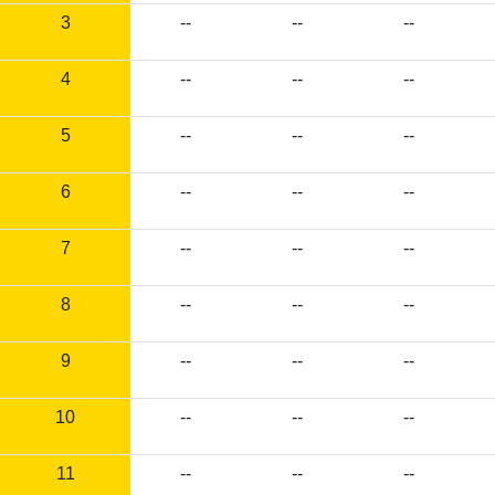
3
--
--
--
4
--
--
--
5
--
--
--
6
--
--
--
7
--
--
--
8
--
--
--
9
--
--
--
10
--
--
--
11
--
--
--