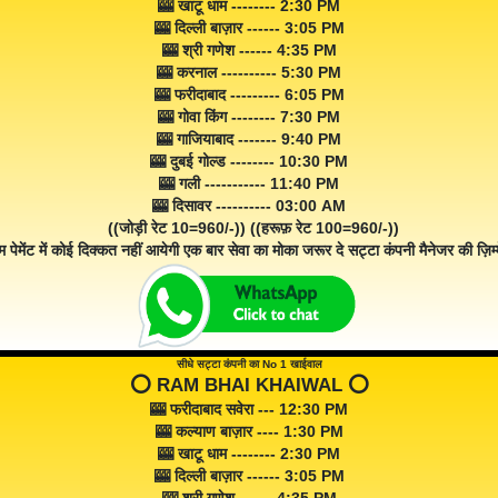
🎰 खाटू धाम -------- 2:30 PM
🎰 दिल्ली बाज़ार ------ 3:05 PM
🎰 श्री गणेश ------ 4:35 PM
🎰 करनाल ---------- 5:30 PM
🎰 फरीदाबाद --------- 6:05 PM
🎰 गोवा किंग -------- 7:30 PM
🎰 गाजियाबाद ------- 9:40 PM
🎰 दुबई गोल्ड -------- 10:30 PM
🎰 गली ----------- 11:40 PM
🎰 दिसावर ---------- 03:00 AM
((जोड़ी रेट 10=960/-)) ((हरूफ़ रेट 100=960/-))
म पेमेंट में कोई दिक्कत नहीं आयेगी एक बार सेवा का मोका जरूर दे सट्टा कंपनी मैनेजर की ज़िम्म
सीधे सट्टा कंपनी का No 1 खाईवाल
⭕️ RAM BHAI KHAIWAL ⭕️
🎰 फरीदाबाद सवेरा --- 12:30 PM
🎰 कल्याण बाज़ार ---- 1:30 PM
🎰 खाटू धाम -------- 2:30 PM
🎰 दिल्ली बाज़ार ------ 3:05 PM