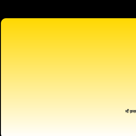
माँ क़स