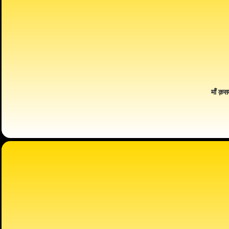
माँ क़स