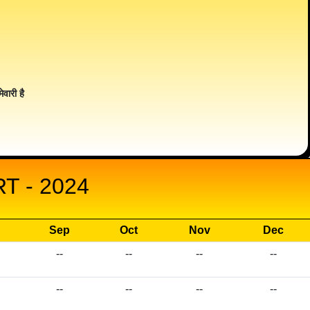
ेवारी है
 - 2024
Sep
Oct
Nov
Dec
--
--
--
--
--
--
--
--