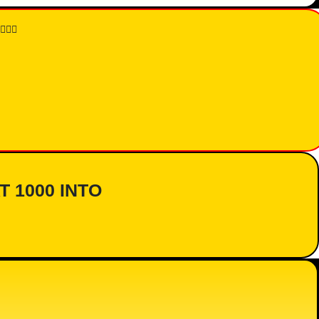
👇🏾
AT 1000 INTO