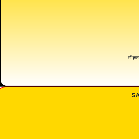
माँ क़स
S