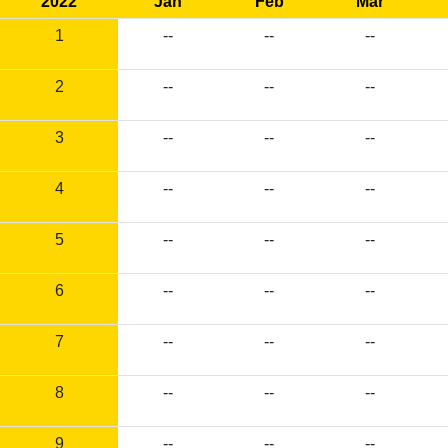
2022
Jan
Feb
Mar
1
--
--
--
2
--
--
--
3
--
--
--
4
--
--
--
5
--
--
--
6
--
--
--
7
--
--
--
8
--
--
--
9
--
--
--