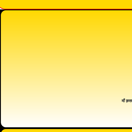
माँ क़स