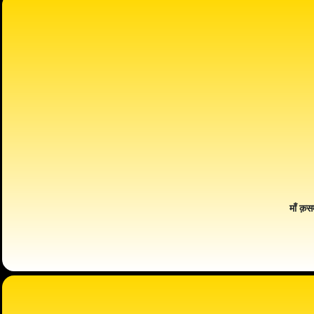
माँ क़स