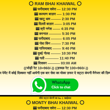
⭕️ RAM BHAI KHAIWAL ⭕️
🎰 फरीदाबाद सवेरा --- 12:30 PM
🎰 कल्याण बाज़ार ---- 1:30 PM
🎰 खाटू धाम -------- 2:30 PM
🎰 दिल्ली बाज़ार ------ 3:05 PM
🎰 श्री गणेश ------ 4:35 PM
🎰 करनाल ---------- 5:30 PM
🎰 फरीदाबाद --------- 6:05 PM
🎰 गोवा किंग -------- 7:30 PM
🎰 गाजियाबाद ------- 9:40 PM
🎰 दुबई गोल्ड -------- 10:30 PM
🎰 गली ----------- 11:40 PM
🎰 दिसावर ---------- 03:00 AM
((जोड़ी रेट 10=960/-)) ((हरूफ़ रेट 100=960/-))
म पेमेंट में कोई दिक्कत नहीं आयेगी एक बार सेवा का मोका ज़रूर दे सट्टा कंपनी मैनेजर की ज़िम्म
सीधे सट्टा कंपनी का No 1 खाईवाल
⭕️ MONTY BHAI KHAIWAL ⭕️
🎰 फरीदाबाद सवेरा --- 12:30 PM