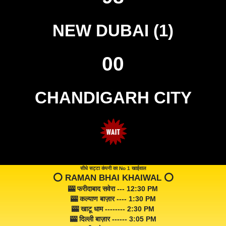
NEW DUBAI (1)
00
CHANDIGARH CITY
सीधे सट्टा कंपनी का No 1 खाईवाल
⭕️ RAMAN BHAI KHAIWAL ⭕️
🎰 फरीदाबाद सवेरा --- 12:30 PM
🎰 कल्याण बाज़ार ---- 1:30 PM
🎰 खाटू धाम -------- 2:30 PM
🎰 दिल्ली बाज़ार ------ 3:05 PM