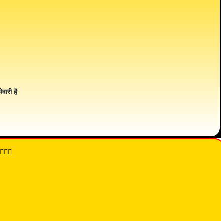
ेवारी है
👇🏾