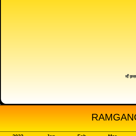
माँ क़स
RAMGANG