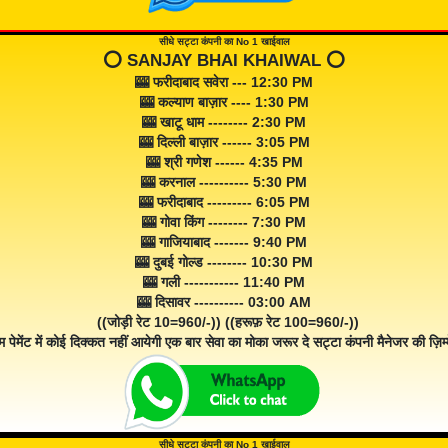
सीधे सट्टा कंपनी का No 1 खाईवाल
⭕️ SANJAY BHAI KHAIWAL ⭕️
🎰 फरीदाबाद सवेरा --- 12:30 PM
🎰 कल्याण बाज़ार ---- 1:30 PM
🎰 खाटू धाम -------- 2:30 PM
🎰 दिल्ली बाज़ार ------ 3:05 PM
🎰 श्री गणेश ------ 4:35 PM
🎰 करनाल ---------- 5:30 PM
🎰 फरीदाबाद --------- 6:05 PM
🎰 गोवा किंग -------- 7:30 PM
🎰 गाजियाबाद ------- 9:40 PM
🎰 दुबई गोल्ड -------- 10:30 PM
🎰 गली ----------- 11:40 PM
🎰 दिसावर ---------- 03:00 AM
((जोड़ी रेट 10=960/-)) ((हरूफ़ रेट 100=960/-))
म पेमेंट में कोई दिक्कत नहीं आयेगी एक बार सेवा का मोका जरूर दे सट्टा कंपनी मैनेजर की ज़िम्म
सीधे सट्टा कंपनी का No 1 खाईवाल