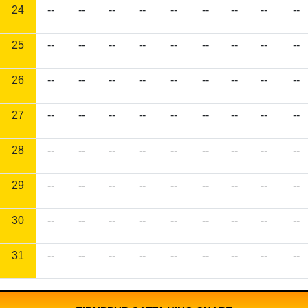
24
--
--
--
--
--
--
--
--
--
25
--
--
--
--
--
--
--
--
--
26
--
--
--
--
--
--
--
--
--
27
--
--
--
--
--
--
--
--
--
28
--
--
--
--
--
--
--
--
--
29
--
--
--
--
--
--
--
--
--
30
--
--
--
--
--
--
--
--
--
31
--
--
--
--
--
--
--
--
--