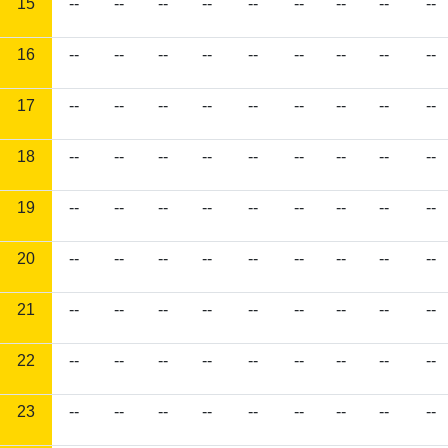
15
--
--
--
--
--
--
--
--
--
16
--
--
--
--
--
--
--
--
--
17
--
--
--
--
--
--
--
--
--
18
--
--
--
--
--
--
--
--
--
19
--
--
--
--
--
--
--
--
--
20
--
--
--
--
--
--
--
--
--
21
--
--
--
--
--
--
--
--
--
22
--
--
--
--
--
--
--
--
--
23
--
--
--
--
--
--
--
--
--