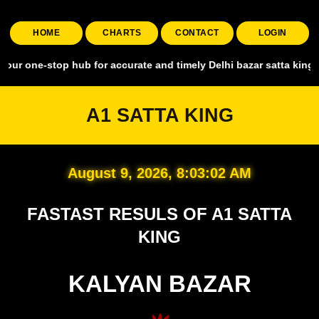
HOME
CHARTS
CONTACT
LOGIN
top hub for accurate and timely Delhi bazar satta king, covering al
A1 SATTA KING
August 9, 2026, 8:03:03 AM
FASTAST RESULS OF A1 SATTA
KING
KALYAN BAZAR