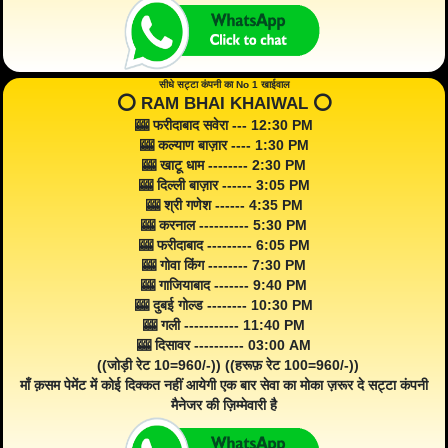
सीधे सट्टा कंपनी का No 1 खाईवाल
⭕️ RAM BHAI KHAIWAL ⭕️
🎰 फरीदाबाद सवेरा --- 12:30 PM
🎰 कल्याण बाज़ार ---- 1:30 PM
🎰 खाटू धाम -------- 2:30 PM
🎰 दिल्ली बाज़ार ------ 3:05 PM
🎰 श्री गणेश ------ 4:35 PM
🎰 करनाल ---------- 5:30 PM
🎰 फरीदाबाद --------- 6:05 PM
🎰 गोवा किंग -------- 7:30 PM
🎰 गाजियाबाद ------- 9:40 PM
🎰 दुबई गोल्ड -------- 10:30 PM
🎰 गली ----------- 11:40 PM
🎰 दिसावर ---------- 03:00 AM
((जोड़ी रेट 10=960/-)) ((हरूफ़ रेट 100=960/-))
माँ क़सम पेमेंट में कोई दिक्कत नहीं आयेगी एक बार सेवा का मोका ज़रूर दे सट्टा कंपनी
मैनेजर की ज़िम्मेवारी है