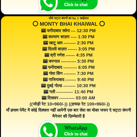
सीधे सट्टा कंपनी का No 1 खाईवाल
⭕️ MONTY BHAI KHAIWAL ⭕️
🎰 फरीदाबाद सवेरा --- 12:30 PM
🎰 कल्याण बाज़ार ---- 1:30 PM
🎰 खाटू धाम -------- 2:30 PM
🎰 दिल्ली बाज़ार ------ 3:05 PM
🎰 श्री गणेश ------ 4:35 PM
🎰 करनाल ---------- 5:30 PM
🎰 फरीदाबाद --------- 6:05 PM
🎰 गोवा किंग -------- 7:30 PM
🎰 गाजियाबाद ------- 9:40 PM
🎰 दुबई गोल्ड -------- 10:30 PM
🎰 गली ----------- 11:40 PM
🎰 दिसावर ---------- 03:00 AM
((जोड़ी रेट 10=960/-)) ((हरूफ़ रेट 100=960/-))
माँ क़सम पेमेंट में कोई दिक्कत नहीं आयेगी एक बार सेवा का मोका जरूर दे सट्टा कंपनी
मैनेजर की ज़िम्मेवारी है