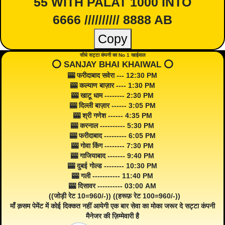
55 WITH PALAT 1000 INTO
6666 ////////// 8888 AB
Copy
सीधे सट्टा कंपनी का No 1 खाईवाल
⭕️ SANJAY BHAI KHAIWAL ⭕️
🎰 फरीदाबाद सवेरा --- 12:30 PM
🎰 कल्याण बाज़ार ---- 1:30 PM
🎰 खाटू धाम -------- 2:30 PM
🎰 दिल्ली बाज़ार ------ 3:05 PM
🎰 श्री गणेश ------ 4:35 PM
🎰 करनाल ---------- 5:30 PM
🎰 फरीदाबाद --------- 6:05 PM
🎰 गोवा किंग -------- 7:30 PM
🎰 गाजियाबाद ------- 9:40 PM
🎰 दुबई गोल्ड -------- 10:30 PM
🎰 गली ----------- 11:40 PM
🎰 दिसावर ---------- 03:00 AM
((जोड़ी रेट 10=960/-)) ((हरूफ़ रेट 100=960/-))
माँ क़सम पेमेंट में कोई दिक्कत नहीं आयेगी एक बार सेवा का मोका जरूर दे सट्टा कंपनी
मैनेजर की ज़िम्मेवारी है