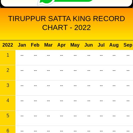
TIRUPPUR SATTA KING RECORD
CHART - 2022
2022
Jan
Feb
Mar
Apr
May
Jun
Jul
Aug
Sep
1
--
--
--
--
--
--
--
--
--
2
--
--
--
--
--
--
--
--
--
3
--
--
--
--
--
--
--
--
--
4
--
--
--
--
--
--
--
--
--
5
--
--
--
--
--
--
--
--
--
6
--
--
--
--
--
--
--
--
--