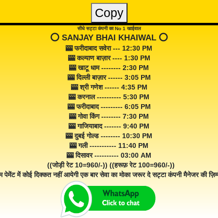
Copy
सीधे सट्टा कंपनी का No 1 खाईवाल
⭕️ SANJAY BHAI KHAIWAL ⭕️
🎰 फरीदाबाद सवेरा --- 12:30 PM
🎰 कल्याण बाज़ार ---- 1:30 PM
🎰 खाटू धाम -------- 2:30 PM
🎰 दिल्ली बाज़ार ------ 3:05 PM
🎰 श्री गणेश ------ 4:35 PM
🎰 करनाल ---------- 5:30 PM
🎰 फरीदाबाद --------- 6:05 PM
🎰 गोवा किंग -------- 7:30 PM
🎰 गाजियाबाद ------- 9:40 PM
🎰 दुबई गोल्ड -------- 10:30 PM
🎰 गली ----------- 11:40 PM
🎰 दिसावर ---------- 03:00 AM
((जोड़ी रेट 10=960/-)) ((हरूफ़ रेट 100=960/-))
म पेमेंट में कोई दिक्कत नहीं आयेगी एक बार सेवा का मोका जरूर दे सट्टा कंपनी मैनेजर की ज़िम्म