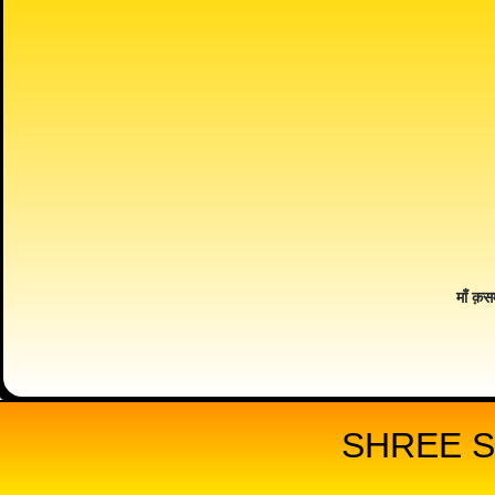
माँ क़स
SHREE S