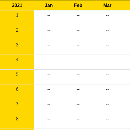
2021
Jan
Feb
Mar
1
--
--
--
2
--
--
--
3
--
--
--
4
--
--
--
5
--
--
--
6
--
--
--
7
--
--
--
8
--
--
--