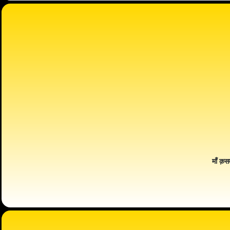
माँ क़स