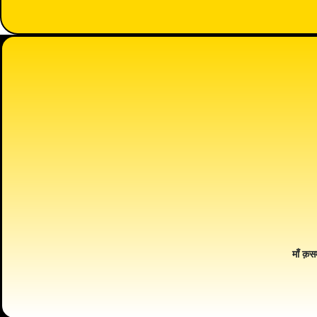
माँ क़स