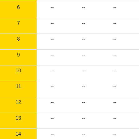
6
--
--
--
7
--
--
--
8
--
--
--
9
--
--
--
10
--
--
--
11
--
--
--
12
--
--
--
13
--
--
--
14
--
--
--