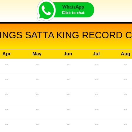
INGS SATTA KING RECORD CH
Apr
May
Jun
Jul
Aug
--
--
--
--
--
--
--
--
--
--
--
--
--
--
--
--
--
--
--
--
--
--
--
--
--