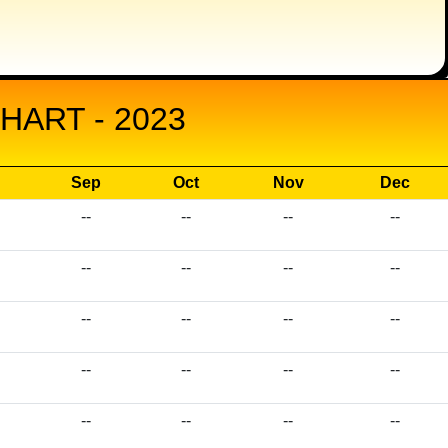
ART - 2023
Sep
Oct
Nov
Dec
--
--
--
--
--
--
--
--
--
--
--
--
--
--
--
--
--
--
--
--