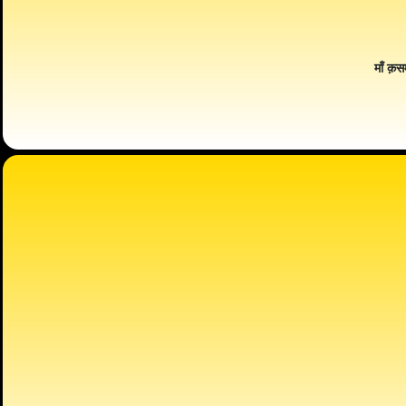
माँ क़स