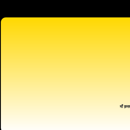
माँ क़स