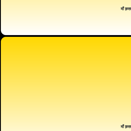
माँ क़स
माँ क़स