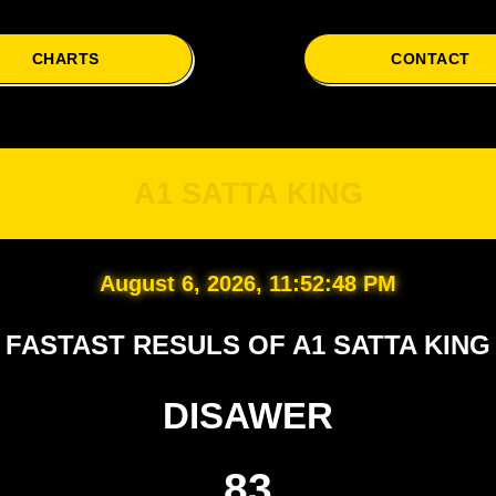
CHARTS
CONTACT
A
A1 SATTA KING
August 6, 2026, 11:52:49 PM
FASTAST RESULS OF A1 SATTA KING
DISAWER
83