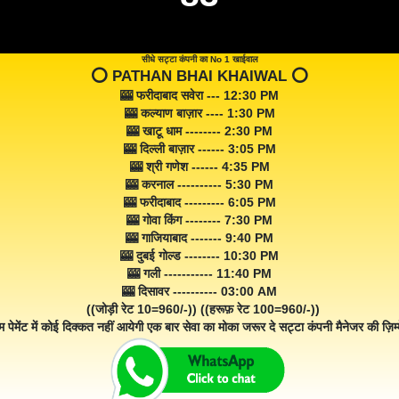
सीधे सट्टा कंपनी का No 1 खाईवाल
⭕️ PATHAN BHAI KHAIWAL ⭕️
🎰 फरीदाबाद सवेरा --- 12:30 PM
🎰 कल्याण बाज़ार ---- 1:30 PM
🎰 खाटू धाम -------- 2:30 PM
🎰 दिल्ली बाज़ार ------ 3:05 PM
🎰 श्री गणेश ------ 4:35 PM
🎰 करनाल ---------- 5:30 PM
🎰 फरीदाबाद --------- 6:05 PM
🎰 गोवा किंग -------- 7:30 PM
🎰 गाजियाबाद ------- 9:40 PM
🎰 दुबई गोल्ड -------- 10:30 PM
🎰 गली ----------- 11:40 PM
🎰 दिसावर ---------- 03:00 AM
((जोड़ी रेट 10=960/-)) ((हरूफ़ रेट 100=960/-))
म पेमेंट में कोई दिक्कत नहीं आयेगी एक बार सेवा का मोका जरूर दे सट्टा कंपनी मैनेजर की ज़िम्म