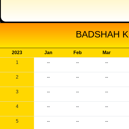
BADSHAH K
2023
Jan
Feb
Mar
1
--
--
--
2
--
--
--
3
--
--
--
4
--
--
--
5
--
--
--