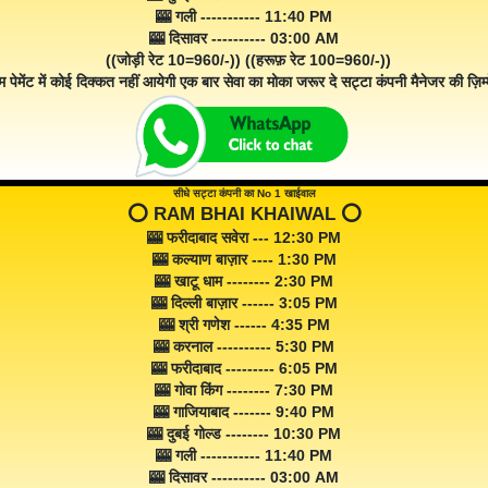
🎰 गली ----------- 11:40 PM
🎰 दिसावर ---------- 03:00 AM
((जोड़ी रेट 10=960/-)) ((हरूफ़ रेट 100=960/-))
म पेमेंट में कोई दिक्कत नहीं आयेगी एक बार सेवा का मोका जरूर दे सट्टा कंपनी मैनेजर की ज़िम्म
सीधे सट्टा कंपनी का No 1 खाईवाल
⭕️ RAM BHAI KHAIWAL ⭕️
🎰 फरीदाबाद सवेरा --- 12:30 PM
🎰 कल्याण बाज़ार ---- 1:30 PM
🎰 खाटू धाम -------- 2:30 PM
🎰 दिल्ली बाज़ार ------ 3:05 PM
🎰 श्री गणेश ------ 4:35 PM
🎰 करनाल ---------- 5:30 PM
🎰 फरीदाबाद --------- 6:05 PM
🎰 गोवा किंग -------- 7:30 PM
🎰 गाजियाबाद ------- 9:40 PM
🎰 दुबई गोल्ड -------- 10:30 PM
🎰 गली ----------- 11:40 PM
🎰 दिसावर ---------- 03:00 AM