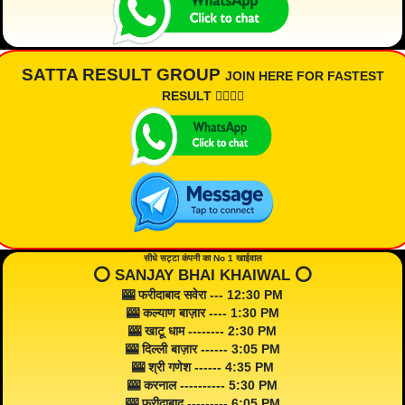
SATTA RESULT GROUP
JOIN HERE FOR FASTEST
RESULT 👇🏾👇🏾
सीधे सट्टा कंपनी का No 1 खाईवाल
⭕️ SANJAY BHAI KHAIWAL ⭕️
🎰 फरीदाबाद सवेरा --- 12:30 PM
🎰 कल्याण बाज़ार ---- 1:30 PM
🎰 खाटू धाम -------- 2:30 PM
🎰 दिल्ली बाज़ार ------ 3:05 PM
🎰 श्री गणेश ------ 4:35 PM
🎰 करनाल ---------- 5:30 PM
🎰 फरीदाबाद --------- 6:05 PM