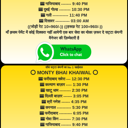
🎰 गाजियाबाद ------- 9:40 PM
🎰 दुबई गोल्ड -------- 10:30 PM
🎰 गली ----------- 11:40 PM
🎰 दिसावर ---------- 03:00 AM
((जोड़ी रेट 10=960/-)) ((हरूफ़ रेट 100=960/-))
माँ क़सम पेमेंट में कोई दिक्कत नहीं आयेगी एक बार सेवा का मोका ज़रूर दे सट्टा कंपनी
मैनेजर की ज़िम्मेवारी है
सीधे सट्टा कंपनी का No 1 खाईवाल
⭕️ MONTY BHAI KHAIWAL ⭕️
🎰 फरीदाबाद सवेरा --- 12:30 PM
🎰 कल्याण बाज़ार ---- 1:30 PM
🎰 खाटू धाम -------- 2:30 PM
🎰 दिल्ली बाज़ार ------ 3:05 PM
🎰 श्री गणेश ------ 4:35 PM
🎰 करनाल ---------- 5:30 PM
🎰 फरीदाबाद --------- 6:05 PM
🎰 गोवा किंग -------- 7:30 PM
🎰 गाजियाबाद ------- 9:40 PM