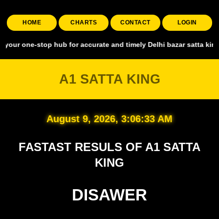
HOME
CHARTS
CONTACT
LOGIN
stop hub for accurate and timely Delhi bazar satta king, covering a
A1 SATTA KING
August 9, 2026, 3:06:34 AM
FASTAST RESULS OF A1 SATTA
KING
DISAWER