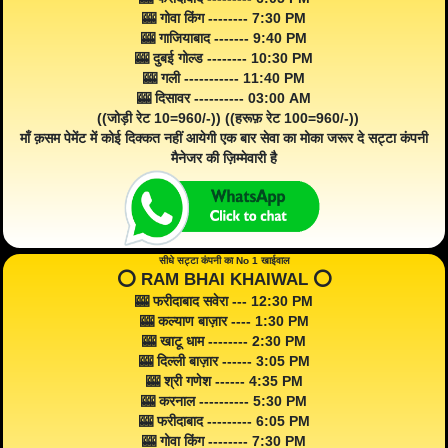
🎰 गोवा किंग -------- 7:30 PM
🎰 गाजियाबाद ------- 9:40 PM
🎰 दुबई गोल्ड -------- 10:30 PM
🎰 गली ----------- 11:40 PM
🎰 दिसावर ---------- 03:00 AM
((जोड़ी रेट 10=960/-)) ((हरूफ़ रेट 100=960/-))
माँ क़सम पेमेंट में कोई दिक्कत नहीं आयेगी एक बार सेवा का मोका जरूर दे सट्टा कंपनी
मैनेजर की ज़िम्मेवारी है
सीधे सट्टा कंपनी का No 1 खाईवाल
⭕️ RAM BHAI KHAIWAL ⭕️
🎰 फरीदाबाद सवेरा --- 12:30 PM
🎰 कल्याण बाज़ार ---- 1:30 PM
🎰 खाटू धाम -------- 2:30 PM
🎰 दिल्ली बाज़ार ------ 3:05 PM
🎰 श्री गणेश ------ 4:35 PM
🎰 करनाल ---------- 5:30 PM
🎰 फरीदाबाद --------- 6:05 PM
🎰 गोवा किंग -------- 7:30 PM