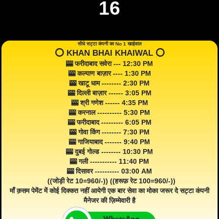
16
सीधे सट्टा कंपनी का No 1 खाईवाल
⭕️ KHAN BHAI KHAIWAL ⭕️
🎰 फरीदाबाद सवेरा --- 12:30 PM
🎰 कल्याण बाज़ार ---- 1:30 PM
🎰 खाटू धाम -------- 2:30 PM
🎰 दिल्ली बाज़ार ------ 3:05 PM
🎰 श्री गणेश ------ 4:35 PM
🎰 करनाल ---------- 5:30 PM
🎰 फरीदाबाद --------- 6:05 PM
🎰 गोवा किंग -------- 7:30 PM
🎰 गाजियाबाद ------- 9:40 PM
🎰 दुबई गोल्ड -------- 10:30 PM
🎰 गली ----------- 11:40 PM
🎰 दिसावर ---------- 03:00 AM
((जोड़ी रेट 10=960/-)) ((हरूफ़ रेट 100=960/-))
माँ क़सम पेमेंट में कोई दिक्कत नहीं आयेगी एक बार सेवा का मोका जरूर दे सट्टा कंपनी
मैनेजर की ज़िम्मेवारी है