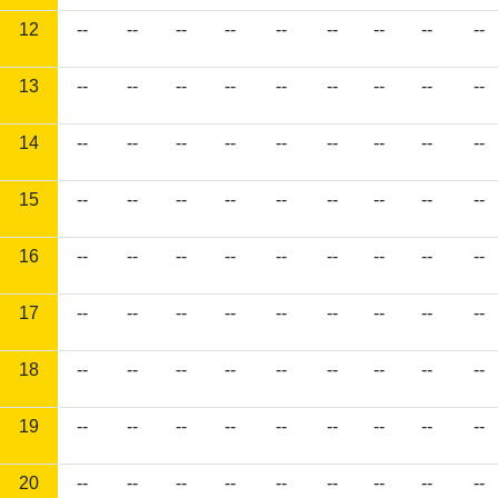
12
--
--
--
--
--
--
--
--
--
13
--
--
--
--
--
--
--
--
--
14
--
--
--
--
--
--
--
--
--
15
--
--
--
--
--
--
--
--
--
16
--
--
--
--
--
--
--
--
--
17
--
--
--
--
--
--
--
--
--
18
--
--
--
--
--
--
--
--
--
19
--
--
--
--
--
--
--
--
--
20
--
--
--
--
--
--
--
--
--