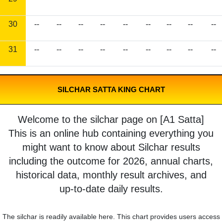
30
--
--
--
--
--
--
--
--
--
31
--
--
--
--
--
--
--
--
--
SILCHAR SATTA KING CHART
Welcome to the silchar page on [A1 Satta]
This is an online hub containing everything you
might want to know about Silchar results
including the outcome for 2026, annual charts,
historical data, monthly result archives, and
up-to-date daily results.
The silchar is readily available here. This chart provides users access