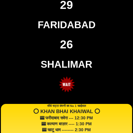
29
FARIDABAD
26
SHALIMAR
सीधे सट्टा कंपनी का No 1 खाईवाल
⭕️ KHAN BHAI KHAIWAL ⭕️
🎰 फरीदाबाद सवेरा --- 12:30 PM
🎰 कल्याण बाज़ार ---- 1:30 PM
🎰 खाटू धाम -------- 2:30 PM