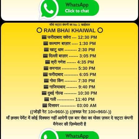
सीधे सट्टा कंपनी का No 1 खाईवाल
⭕️ RAM BHAI KHAIWAL ⭕️
🎰 फरीदाबाद सवेरा --- 12:30 PM
🎰 कल्याण बाज़ार ---- 1:30 PM
🎰 खाटू धाम -------- 2:30 PM
🎰 दिल्ली बाज़ार ------ 3:05 PM
🎰 श्री गणेश ------ 4:35 PM
🎰 करनाल ---------- 5:30 PM
🎰 फरीदाबाद --------- 6:05 PM
🎰 गोवा किंग -------- 7:30 PM
🎰 गाजियाबाद ------- 9:40 PM
🎰 दुबई गोल्ड -------- 10:30 PM
🎰 गली ----------- 11:40 PM
🎰 दिसावर ---------- 03:00 AM
((जोड़ी रेट 10=960/-)) ((हरूफ़ रेट 100=960/-))
माँ क़सम पेमेंट में कोई दिक्कत नहीं आयेगी एक बार सेवा का मोका ज़रूर दे सट्टा कंपनी
मैनेजर की ज़िम्मेवारी है