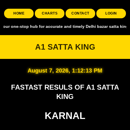
HOME
CHARTS
CONTACT
LOGIN
top hub for accurate and timely Delhi bazar satta king, covering al
A1 SATTA KING
August 7, 2026, 1:12:14 PM
FASTAST RESULS OF A1 SATTA
KING
KARNAL