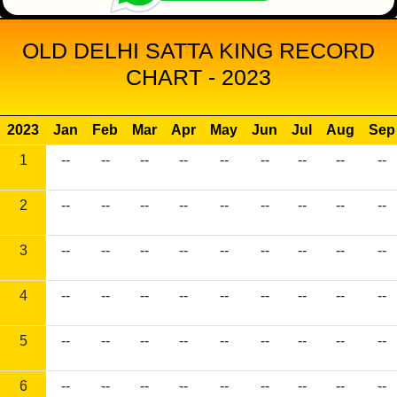
OLD DELHI SATTA KING RECORD
CHART - 2023
2023
Jan
Feb
Mar
Apr
May
Jun
Jul
Aug
Sep
1
--
--
--
--
--
--
--
--
--
2
--
--
--
--
--
--
--
--
--
3
--
--
--
--
--
--
--
--
--
4
--
--
--
--
--
--
--
--
--
5
--
--
--
--
--
--
--
--
--
6
--
--
--
--
--
--
--
--
--