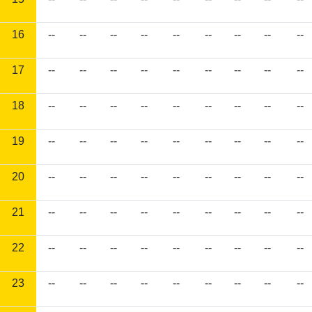
16
--
--
--
--
--
--
--
--
--
17
--
--
--
--
--
--
--
--
--
18
--
--
--
--
--
--
--
--
--
19
--
--
--
--
--
--
--
--
--
20
--
--
--
--
--
--
--
--
--
21
--
--
--
--
--
--
--
--
--
22
--
--
--
--
--
--
--
--
--
23
--
--
--
--
--
--
--
--
--