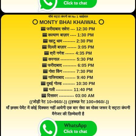
सीधे सट्टा कंपनी का No 1 खाईवाल
⭕️ MONTY BHAI KHAIWAL ⭕️
🎰 फरीदाबाद सवेरा --- 12:30 PM
🎰 कल्याण बाज़ार ---- 1:30 PM
🎰 खाटू धाम -------- 2:30 PM
🎰 दिल्ली बाज़ार ------ 3:05 PM
🎰 श्री गणेश ------ 4:35 PM
🎰 करनाल ---------- 5:30 PM
🎰 फरीदाबाद --------- 6:05 PM
🎰 गोवा किंग -------- 7:30 PM
🎰 गाजियाबाद ------- 9:40 PM
🎰 दुबई गोल्ड -------- 10:30 PM
🎰 गली ----------- 11:40 PM
🎰 दिसावर ---------- 03:00 AM
((जोड़ी रेट 10=960/-)) ((हरूफ़ रेट 100=960/-))
माँ क़सम पेमेंट में कोई दिक्कत नहीं आयेगी एक बार सेवा का मोका जरूर दे सट्टा कंपनी
मैनेजर की ज़िम्मेवारी है