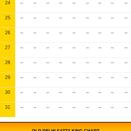
24
--
--
--
--
--
--
--
--
--
25
--
--
--
--
--
--
--
--
--
26
--
--
--
--
--
--
--
--
--
27
--
--
--
--
--
--
--
--
--
28
--
--
--
--
--
--
--
--
--
29
--
--
--
--
--
--
--
--
--
30
--
--
--
--
--
--
--
--
--
31
--
--
--
--
--
--
--
--
--
OLD DELHI SATTA KING CHART