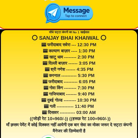
सीधे सट्टा कंपनी का No 1 खाईवाल
⭕️ SANJAY BHAI KHAIWAL ⭕️
🎰 फरीदाबाद सवेरा --- 12:30 PM
🎰 कल्याण बाज़ार ---- 1:30 PM
🎰 खाटू धाम -------- 2:30 PM
🎰 दिल्ली बाज़ार ------ 3:05 PM
🎰 श्री गणेश ------ 4:35 PM
🎰 करनाल ---------- 5:30 PM
🎰 फरीदाबाद --------- 6:05 PM
🎰 गोवा किंग -------- 7:30 PM
🎰 गाजियाबाद ------- 9:40 PM
🎰 दुबई गोल्ड -------- 10:30 PM
🎰 गली ----------- 11:40 PM
🎰 दिसावर ---------- 03:00 AM
((जोड़ी रेट 10=960/-)) ((हरूफ़ रेट 100=960/-))
माँ क़सम पेमेंट में कोई दिक्कत नहीं आयेगी एक बार सेवा का मोका जरूर दे सट्टा कंपनी
मैनेजर की ज़िम्मेवारी है